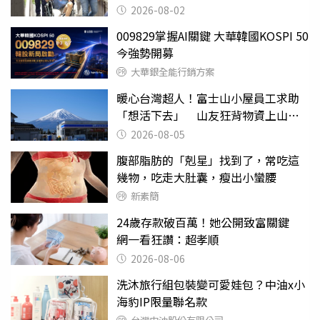
2026-08-02
009829掌握AI關鍵 大華韓國KOSPI 50
今強勢開募
大華銀全能行銷方案
暖心台灣超人！富士山小屋員工求助
「想活下去」 山友狂背物資上山：
台灣真的是寶島
2026-08-05
腹部脂肪的「剋星」找到了，常吃這
幾物，吃走大肚囊，瘦出小蠻腰
新素簡
24歲存款破百萬！她公開致富關鍵
網一看狂讚：超孝順
2026-08-06
洗沐旅行組包裝變可愛娃包？中油x小
海豹IP限量聯名款