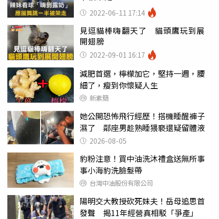
2022-06-11 17:14
見逗貓棒嗨翻天了 貓頭鷹玩到展
開翅膀
2022-09-01 16:17
減肥首選，檸檬加它，堅持一週，腰
細了，瘦到你懷疑人生
新素簡
她公開恐怖飛行經歷！搭機睡醒褲子
濕了 鄰座男趁熟睡猥褻還疑留體液
2026-08-05
豹粉注意！買中油洗沐禮盒送無所事
事小海豹洗臉髮帶
台灣中油股份有限公司
陽明交大教授砍死妹夫！岳母追思首
發聲 揭11年經營真相駁「爭產」