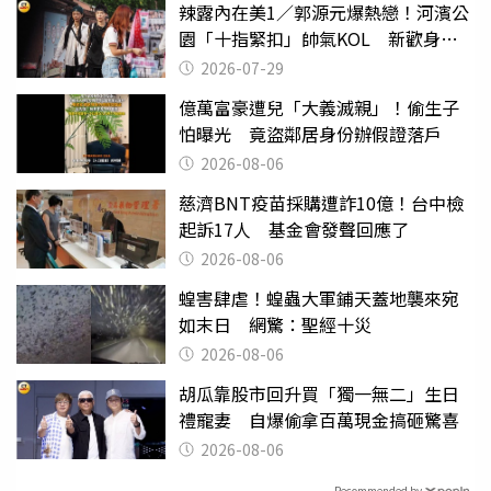
辣露內在美1／郭源元爆熱戀！河濱公
園「十指緊扣」帥氣KOL 新歡身份
曝光
2026-07-29
億萬富豪遭兒「大義滅親」！偷生子
怕曝光 竟盜鄰居身份辦假證落戶
2026-08-06
慈濟BNT疫苗採購遭詐10億！台中檢
起訴17人 基金會發聲回應了
2026-08-06
蝗害肆虐！蝗蟲大軍鋪天蓋地襲來宛
如末日 網驚：聖經十災
2026-08-06
胡瓜靠股市回升買「獨一無二」生日
禮寵妻 自爆偷拿百萬現金搞砸驚喜
2026-08-06
Recommended by