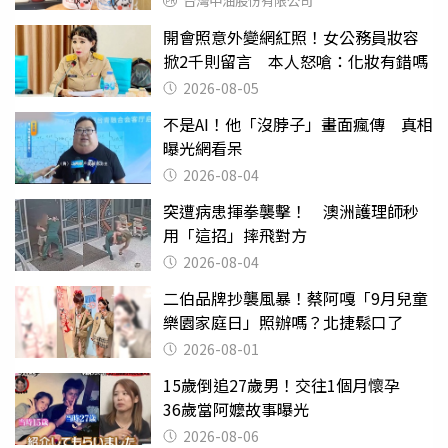
台灣中油股份有限公司
開會照意外變網紅照！女公務員妝容
掀2千則留言 本人怒嗆：化妝有錯嗎
2026-08-05
不是AI！他「沒脖子」畫面瘋傳 真相
曝光網看呆
2026-08-04
突遭病患揮拳襲擊！ 澳洲護理師秒
用「這招」摔飛對方
2026-08-04
二伯品牌抄襲風暴！蔡阿嘎「9月兒童
樂園家庭日」照辦嗎？北捷鬆口了
2026-08-01
15歲倒追27歲男！交往1個月懷孕
36歲當阿嬤故事曝光
2026-08-06