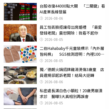
台股收復44000點大關 「二關鍵」看
AI產業長線發展
2026-08-06
員工怕丟臉拒讓母出席婚禮 「最愛
發錢老闆」震怒開除：我看不起你
2026-08-05
二伯Hahababy千元童裝標示「內外層
皆純棉」 SGS檢測證明：內裡100%
聚酯纖維
2026-08-05
獨／德朗火鍋招牌雞湯燙傷3歲童 店
員違規卻起訴老闆！結局大逆轉
2026-08-06
私密處長滿白色小顆粒！20歲男崩潰
求診 醫曝5大真相別再誤會
2026-08-05