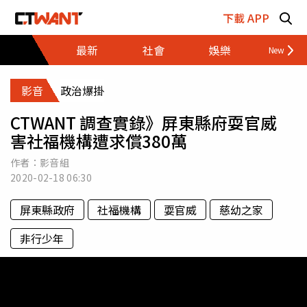
跳至主要內容區塊
下載 APP
最新
社會
娛樂
財經
影音
政治爆掛
CTWANT 調查實錄》屏東縣府耍官威
害社福機構遭求償380萬
作者：影音組
2020-02-18
06:30
屏東縣政府
社福機構
耍官威
慈幼之家
非行少年