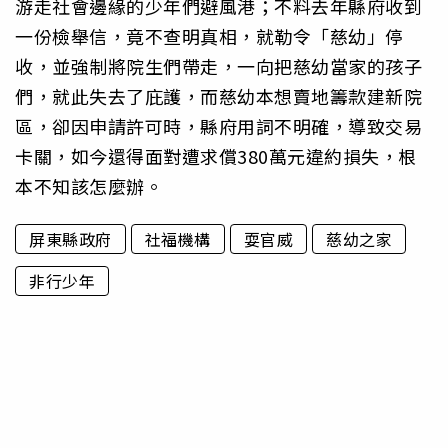
游走社會邊緣的少年們避風港；不料去年縣府收到
一份檢舉信，竟不查明真相，就勒令「慈幼」停
收，並強制將院生們帶走，一向把慈幼當家的孩子
們，就此失去了庇護，而慈幼本想賣地籌款建新院
區，卻因申請許可時，縣府用詞不明確，導致交易
卡關，如今還得面對遭求償380萬元違約損失，根
本不知該怎麼辦。
屏東縣政府
社福機構
耍官威
慈幼之家
非行少年