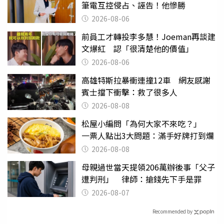
筆電互控侵占、誣告！他慘勝
2026-08-06
前員工才轉投李多慧！Joeman再談建
文爆紅 認「很清楚他的價值」
2026-08-06
高雄特斯拉暴衝連撞12車 網友感謝
賓士擋下衝擊：救了很多人
2026-08-08
松屋小編問「為何大家不來吃？」
一票人點出3大問題：滿手好牌打到爛
2026-08-08
母親過世當天提領206萬辦後事「父子
遭判刑」 律師：搶錢先下手是罪
2026-08-07
Recommended by