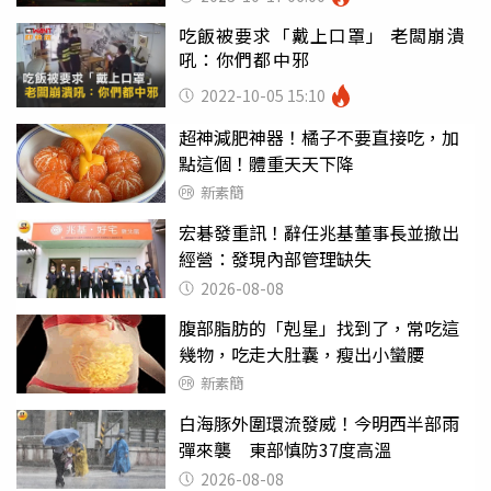
吃飯被要求「戴上口罩」 老闆崩潰
吼：你們都中邪
2022-10-05 15:10
超神減肥神器！橘子不要直接吃，加
點這個！體重天天下降
新素簡
宏碁發重訊！辭任兆基董事長並撤出
經營：發現內部管理缺失
2026-08-08
腹部脂肪的「剋星」找到了，常吃這
幾物，吃走大肚囊，瘦出小蠻腰
新素簡
白海豚外圍環流發威！今明西半部雨
彈來襲 東部慎防37度高溫
2026-08-08