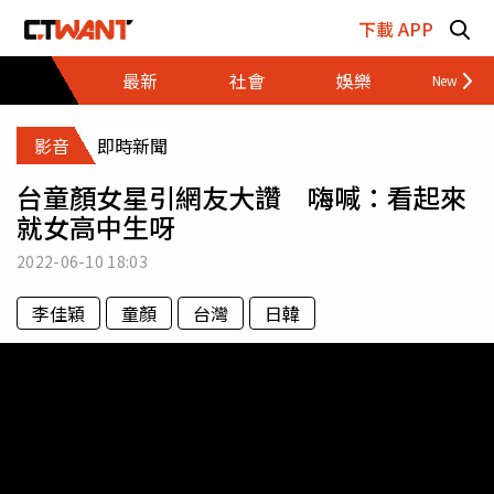
跳至主要內容區塊
下載 APP
最新
社會
娛樂
財經
影音
即時新聞
台童顏女星引網友大讚 嗨喊：看起來
就女高中生呀
2022-06-10
18:03
李佳穎
童顏
台灣
日韓