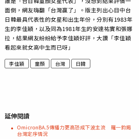
誰是「台日韓童顏女星代表」，沒想到結果評價一
面倒，網友嗨翻「台灣贏了」。版主列出心目中台
日韓最具代表性的女星和出生年份，分別有1983年
生的李佳穎，以及同為1981年生的安達祐實和張娜
拉，結果網友紛紛給予李佳穎好評，大讚「李佳穎
看起來就女高中生而已呀」
李佳穎
童顏
台灣
日韓
延伸閱讀
OmicronBA.5傳播力更高恐成下波主流 羅一鈞揭
台灣定序情況