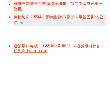
離譜三寶倒車完忘換檔撞柵欄 第二次連自己車一
起撞
檸檬加它，堅持一週大肚腩不見了，重新回到45公
斤
PR
(02)6630-8641
投訴爆料專線：
、投訴爆料信箱：
119@ctwant.com