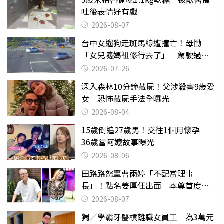
吐後表情好有戲
2026-08-07
台中女遛狗走斑馬線遭撞亡！母慟
「女兒隨媽祖修行去了」 駕駛過失
致死判9月
2026-07-26
深入森林10分鐘藏屍！父涉殺害9歲愛
女 恐怖藏屍手法全曝光
2026-08-04
15歲倒追27歲男！交往1個月懷孕
36歲當阿嬤故事曝光
2026-08-06
田路路怒轟曹雨婷「不配當理事
長」！點名姜厚任出面 本尊首度回
應了
2026-08-07
獨／學霸牙醫槓離職女員工 為3萬元