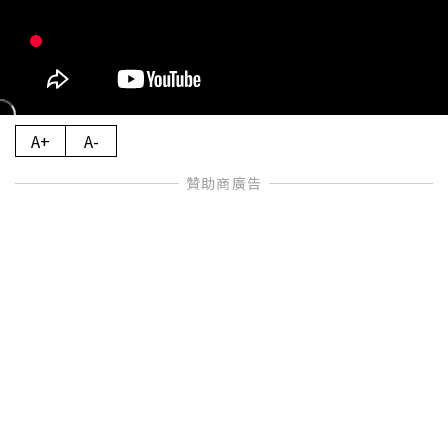
A+
A-