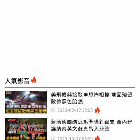
人氣影音
美飛機與接駁車恐怖相撞 地面殘留
數條黑色胎痕
2023-02-12 12:03
賴清德團結派系準備釘孤支 黨內建
議納蔡英文蘇貞昌入競總
2023-10-17 06:00