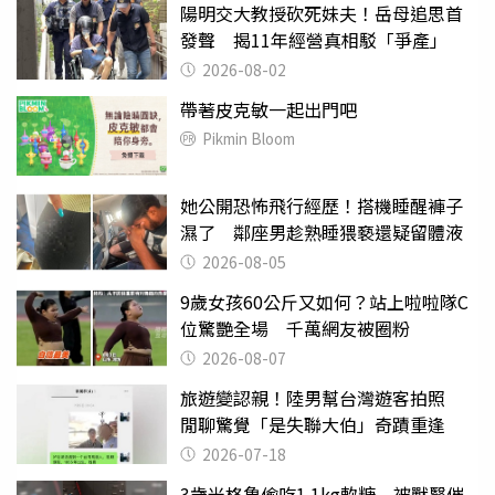
陽明交大教授砍死妹夫！岳母追思首
發聲 揭11年經營真相駁「爭產」
2026-08-02
帶著皮克敏一起出門吧
Pikmin Bloom
她公開恐怖飛行經歷！搭機睡醒褲子
濕了 鄰座男趁熟睡猥褻還疑留體液
2026-08-05
9歲女孩60公斤又如何？站上啦啦隊C
位驚艷全場 千萬網友被圈粉
2026-08-07
旅遊變認親！陸男幫台灣遊客拍照
閒聊驚覺「是失聯大伯」奇蹟重逢
2026-07-18
3歲米格魯偷吃1.1kg軟糖 被獸醫催