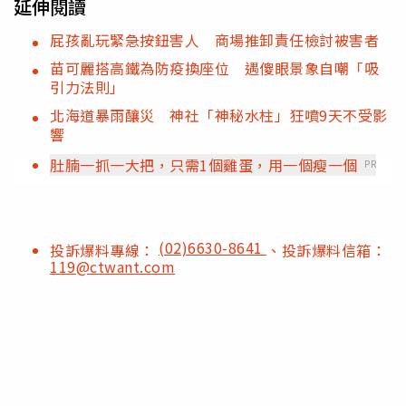
延伸閱讀
屁孩亂玩緊急按鈕害人 商場推卸責任檢討被害者
苗可麗搭高鐵為防疫換座位 遇傻眼景象自嘲「吸
引力法則」
北海道暴雨釀災 神社「神秘水柱」狂噴9天不受影
響
肚腩一抓一大把，只需1個雞蛋，用一個瘦一個
PR
(02)6630-8641
投訴爆料專線：
、投訴爆料信箱：
119@ctwant.com