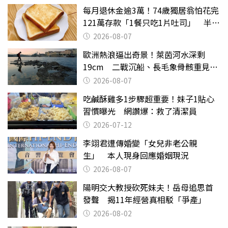
每月退休金逾3萬！74歲獨居翁怕花完
121萬存款「1餐只吃1片吐司」 半年
後暴瘦嚇壞女兒
2026-08-07
歐洲熱浪逼出奇景！萊茵河水深剩
19cm 二戰沉船、長毛象骨骸重見天
日
2026-08-07
吃鹹酥雞多1步驟超重要！妹子1貼心
習慣曝光 網讚爆：救了清潔員
2026-07-12
李翊君遭傳婚變「女兒非老公親
生」 本人現身回應婚姻現況
2026-08-07
陽明交大教授砍死妹夫！岳母追思首
發聲 揭11年經營真相駁「爭產」
2026-08-02