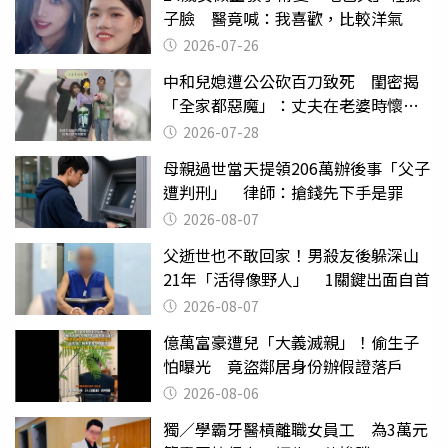
子臉 醫竟喊：我喜歡，比較洋氣
2026-07-26
中和兒媳遭公公砍百刀致死 閨密揭
「全家都惡魔」：丈夫在老婆時懷孕
摔東西
2026-07-28
母親過世當天提領206萬辦後事「父子
遭判刑」 律師：搶錢先下手是罪
2026-08-07
父逝世也不敢回家！男殺友後躲深山
21年「活得像野人」 1關鍵出面自首
2026-08-07
億萬富豪遭兒「大義滅親」！偷生子
怕曝光 竟盜鄰居身份辦假證落戶
2026-08-06
獨／學霸牙醫槓離職女員工 為3萬元