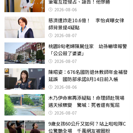
筆電互控侵占、誣告！他慘勝
2026-08-06
慈濟遭詐走10.6億！ 李怡貞曝女律
師背景提4疑點
2026-08-07
桃園8旬老婦陳屍住家 幼孫嚇壞報警
「公公殺了婆婆」
2026-08-07
陳昭姿：676名國防退休教師年金補發
延誤 國防部承諾8月14日前入帳
2026-08-06
木乃伊命案再添疑點！命理師赴現場
遇天候驟變 驚喊：死者還有冤屈
2026-08-07
9歲女孩60公斤又如何？站上啦啦隊C
位驚艷全場 千萬網友被圈粉