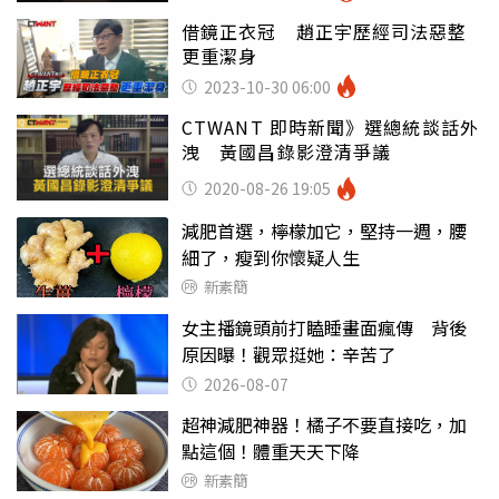
借鏡正衣冠 趙正宇歷經司法惡整
更重潔身
2023-10-30 06:00
CTWANT 即時新聞》選總統談話外
洩 黃國昌錄影澄清爭議
2020-08-26 19:05
減肥首選，檸檬加它，堅持一週，腰
細了，瘦到你懷疑人生
新素簡
女主播鏡頭前打瞌睡畫面瘋傳 背後
原因曝！觀眾挺她：辛苦了
2026-08-07
超神減肥神器！橘子不要直接吃，加
點這個！體重天天下降
新素簡