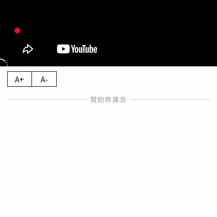
A+
A-