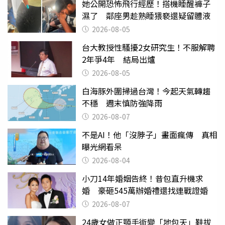
她公開恐怖飛行經歷！搭機睡醒褲子
濕了 鄰座男趁熟睡猥褻還疑留體液
2026-08-05
台大教授性騷擾2女研究生！不服解聘
2年爭4年 結局出爐
2026-08-05
白海豚外圍掃過台灣！今起天氣轉趨
不穩 週末慎防強降雨
2026-08-07
不是AI！他「沒脖子」畫面瘋傳 真相
曝光網看呆
2026-08-04
小刀14年婚姻告終！昔包直升機求
婚 豪砸545萬辦婚禮還找連戰證婚
2026-08-07
24歲女做正顎手術變「地包天」鞋拔