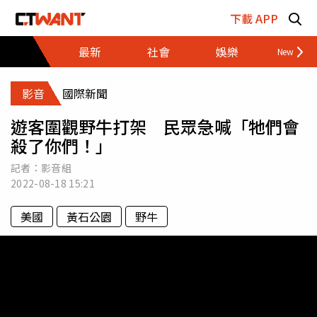
跳至主要內容區塊
下載 APP
最新
社會
娛樂
財經
影音
國際新聞
遊客圍觀野牛打架 民眾急喊「牠們會
殺了你們！」
記者：影音組
2022-08-18
15:21
美國
黃石公園
野牛