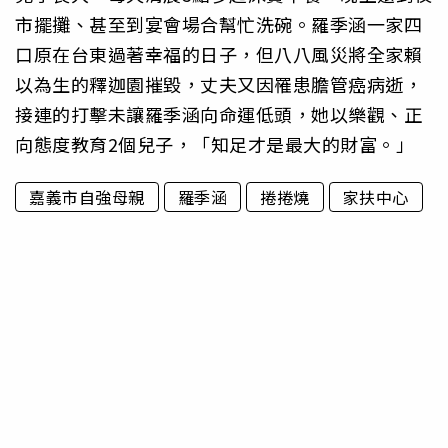
市擺攤、甚至到宴會場合幫忙洗碗。羅季涵一家四
口原在台東過著幸福的日子，但八八風災將全家賴
以為生的釋迦園摧毀，丈夫又因罹患膽管癌病逝，
接連的打擊未讓羅季涵向命運低頭，她以樂觀、正
向態度教育2個兒子，「知足才是最大的財富。」
嘉義市自強母親
羅季涵
捲捲燒
家扶中心