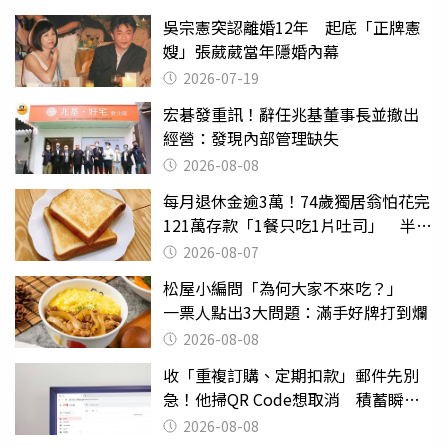
吳宗憲突認離婚12年 起底「正牌憲
嫂」張葳葳當年隱婚內幕
2026-07-19
宏碁發重訊！辭任兆基董事長並撤出
經營：發現內部管理缺失
2026-08-08
每月退休金逾3萬！74歲獨居翁怕花完
121萬存款「1餐只吃1片吐司」 半年
後暴瘦嚇壞女兒
2026-08-07
松屋小編問「為何大家不來吃？」
一票人點出3大問題：滿手好牌打到爛
2026-08-08
收「重複訂購、定期扣款」郵件先別
急！他掃QR Code想取消 積蓄瞬間
蒸發
2026-08-08