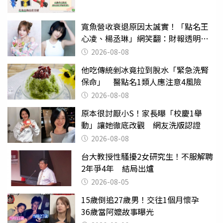
寬魚營收衰退原因太誠實！「點名王
心凌、楊丞琳」網笑翻：財報透明度
滿分
2026-08-08
他吃傳統剉冰竟拉到脫水「緊急洗腎
保命」 醫點名1類人應注意4風險
2026-08-08
原本很討厭小S！家長曝「校慶1舉
動」讓她徹底改觀 網友洗版認證
2026-08-08
台大教授性騷擾2女研究生！不服解聘
2年爭4年 結局出爐
2026-08-05
15歲倒追27歲男！交往1個月懷孕
36歲當阿嬤故事曝光