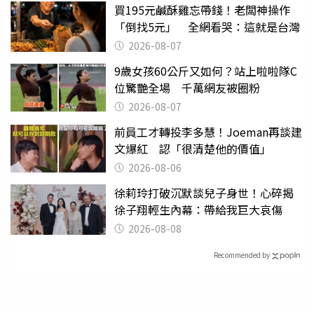
買195元鹹酥雞忘帶錢！老闆神操作
「倒找5元」 全網看哭：這就是台灣
2026-08-07
9歲女孩60公斤又如何？站上啦啦隊C
位驚艷全場 千萬網友被圈粉
2026-08-07
前員工才轉投李多慧！Joeman再談建
文爆紅 認「很清楚他的價值」
2026-08-06
徐莉玲打破沉默談兒子身世！心碎揭
徐子翔輕生內幕：帶給我巨大哀傷
2026-08-08
Recommended by