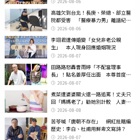
2026-08-06
高雄欠到台北！長庚、榮總、部立醫
院都受害 「醫療暴力男」離譜紀錄
曝光
2026-08-06
李翊君遭傳婚變「女兒非老公親
生」 本人現身回應婚姻現況
2026-08-07
田路路怒轟曹雨婷「不配當理事
長」！點名姜厚任出面 本尊首度回
應了
2026-08-07
煮菜遭婆婆關火還一路追罵！丈夫只
回「媽媽老了」勸她別計較 人妻超
崩潰：我像台傭
2026-08-08
苦苓喊「唐朝不存在」 網紅批瞎編
歷史：李白、杜甫用鮮卑文寫詩？
2026-08-07