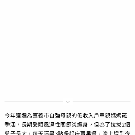
今年獲選為嘉義市自強母親的低收入戶單親媽媽羅
季涵，長期受類風濕性關節炎纏身，但為了拉拔2個
兒子長大，每天清晨3點多起床賣早餐，晚上還到夜