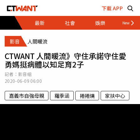
跳至主要內容區塊
下載 APP
最新
社會
娛樂
財經
影音
人間暖流
CTWANT 人間暖流》守住承諾守住愛
勇媽挺病體以知足育2子
記者：影音組
2020-06-09
06:00
嘉義市自強母親
羅季涵
捲捲燒
家扶中心