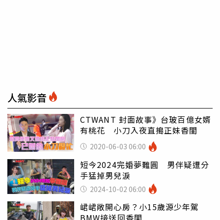
人氣影音
CTWANT 封面故事》台玻百億女婿
有桃花 小刀入夜直搗正妹香閨
2020-06-03 06:00
短今2024完婚夢難圓 男伴疑遭分
手猛掉男兒淚
2024-10-02 06:00
峮峮敞開心房？小15歲源少年駕
BMW接送回香閨