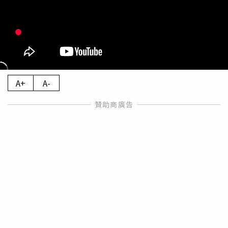
A+
A-