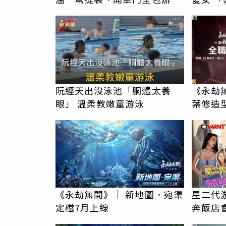
瞎眾人
返家
PR
阮經天出沒泳池「胴體太養
《永劫
眼」 溫柔教嫩童游泳
葉修造
PR
《永劫無間》｜ 新地圖．宛渠
星二代
定檔7月上線
奔飯店