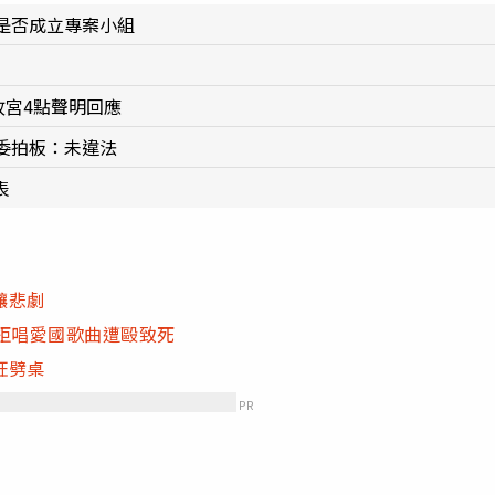
是否成立專案小組
故宮4點聲明回應
委拍板：未違法
表
釀悲劇
拒唱愛國歌曲遭毆致死
狂劈桌
PR