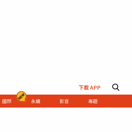
下載 APP
國際
永續
影音
專題