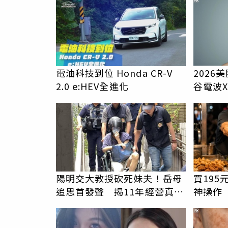
PR
電油科技到位 Honda CR-V
2026
2.0 e:HEV全進化
谷電波
膚新世
陽明交大教授砍死妹夫！岳母
買19
追思首發聲 揭11年經營真相
神操作
駁「爭產」
哭：這
PR