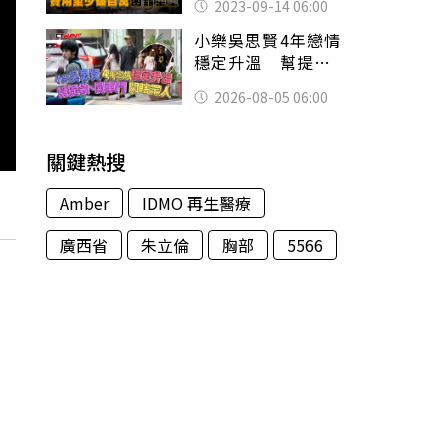
2023-09-14 06:00
重重
小樂吳思賢4年戀情
穩定升溫 幫提
袋、開車門全包辦
2026-08-05 06:00
閃瞎眾人
關鍵熱搜
Amber
IDMO 再生醫療
廣西省
朱立倫
胸部
5566