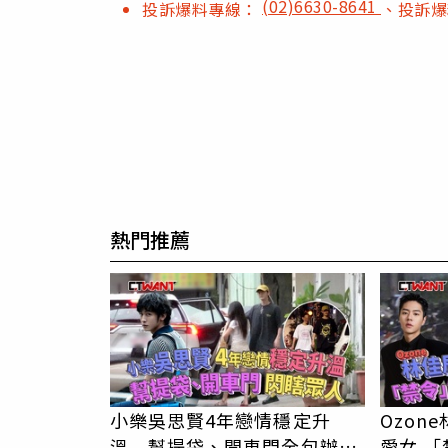
(02)6630-8641
投訴爆料專線：
、投訴
熱門推薦
小樂吳思賢4年戀情穩定升
Ozon
溫 幫提袋、開車門全包辦閃
愛女 「禁令」解封深夜帶安吉