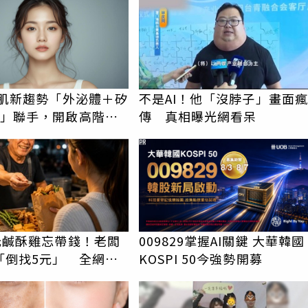
美肌新趨勢「外泌體＋矽
不是AI！他「沒脖子」畫面瘋
X」聯手，開啟高階養
傳 真相曝光網看呆
代
PR
5元鹹酥雞忘帶錢！老闆
009829掌握AI關鍵 大華韓國
「倒找5元」 全網看
KOSPI 50今強勢開募
就是台灣