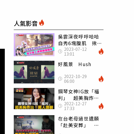
人氣影音
吳霏深夜呼呼哈哈
自秀6塊腹肌 揪艾
2023-07-12
薇陽台上演親親摸
13:01
摸樂
好風景 Hush
2022-10-29
06:00
鋼琴女神IG放「福
利」 超美胸炸
2022-12-27
出！萬人讚翻
17:33
在台老母過世遺願
「赴美安葬」 費
用至少破百萬困難