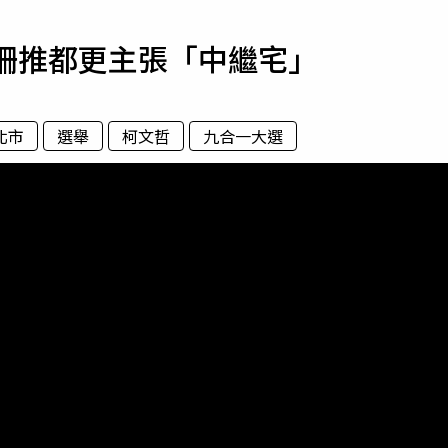
寵物
珊珊推都更主張「中繼宅」
運勢
運動
梅酒
北市
選舉
柯文哲
九合一大選