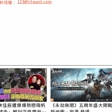
119@ctwant.com
爆料信箱：
PR
e林佳辰遭爆爆熱戀陽帆
《永劫無間》五周年盛大開
新地圖．宛渠 登場