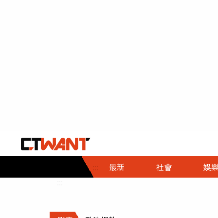
社會首頁
娛樂首頁
財經首頁
政
:::
最新
社會
娛
時事
即時
熱線
:::
直擊
大條
人物
調查
專題
３Ｃ