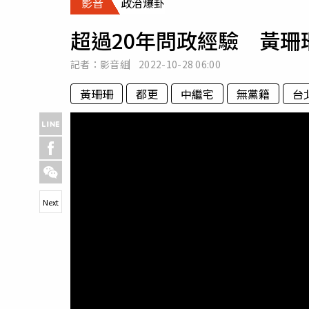
影音
政治爆卦
人物
汽車
超過20年問政經驗 黃
專欄
房產新勢力
記者：影音組
2022-10-28
06:00
黃珊珊
都更
中繼宅
無黨籍
台
Next