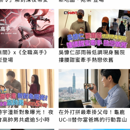
無間》x《全職高手》
吳慷仁邵雨薇低調現身醫
型登場
摟腰甜蜜牽手熱戀依舊
PR
游宇潼新對象曝光！ 夜
在外打拼最牽掛父母！龜鹿
會高帥男共處逾5小時
UC-II替你當爸媽的行動靠山