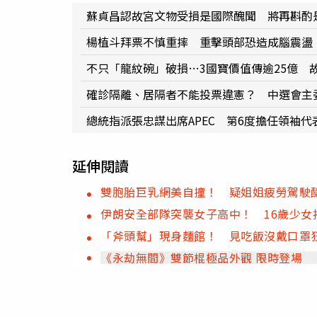
蘇貞昌認故宮文物受損是國際醜聞 將再斟酌
楊植斗拜票不慎重摔 重擊頭部恐造成腦震盪
不只「龍紋碗」破損…3國寶價值傳逾25億 
確診隔離、居隔者不能投票違憲？ 中選會主
總統指派張忠謀出席APEC 第6度擔任領袖代
延伸閱讀
雙胞胎巨乳網美自撞！ 疑姐姐疲勞駕駛
伊朗安全部隊突襲女子高中！ 16歲少女
「斧頭幫」現身麵館！ 見吃飯沒戴口罩
《永劫無間》雙節棍極品外觀 限時登場