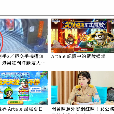
PR
刷手2／拒交手機遭無
Artale 記憶中的武陵道場
 港男狂問陸籍友人
離境」
界 Artale 最強夏日
開會照意外變網紅照！女公