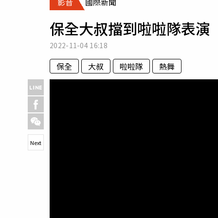
影音
國際新聞
人物
汽車
保全大叔擋到啦啦隊表演
專欄
房產新勢力
2022-11-04
16:18
保全
大叔
啦啦隊
熱舞
Next