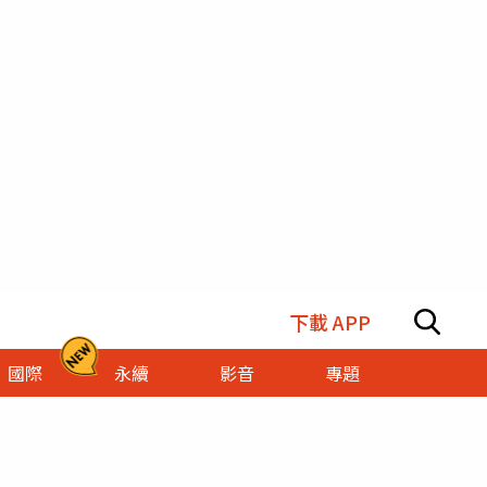
下載 APP
國際
永續
影音
專題