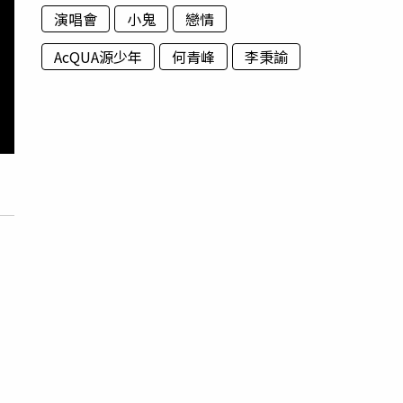
演唱會
小鬼
戀情
AcQUA源少年
何青峰
李秉諭