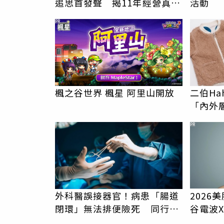
追思首發聲 揭11年經營真相
活動
駁「爭產」
PR
楓之谷世界 楓星 阿里山開放
二伯Ha
「內外
證明：
PR
外科醫誤接器官！病患「腸道
2026
閉環」無法排便險死 同行看
谷電波
傻：糟糕至極
膚新世