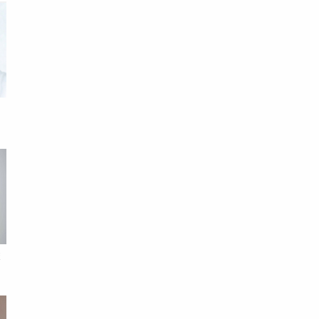
，
變
：