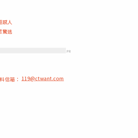
超感人
眾驚逃
PR
119@ctwant.com
爆料信箱：