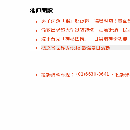
延伸閱讀
男子病逝「猴」赴喪禮 撫臉親吻！畫面
倫敦出現超大聖誕裝飾球 狂滾街頭！民
洗手台見「神秘凹槽」 日媒曝神奇功能
楓之谷世界 Artale 最強夏日活動
(02)6630-8641
投訴爆料專線：
、投訴