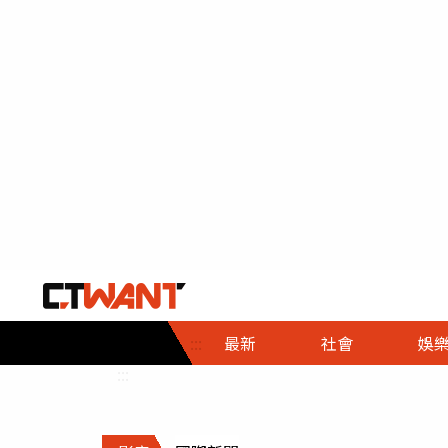
社會首頁
娛樂首頁
財經首頁
政
:::
最新
社會
娛
時事
即時
熱線
:::
直擊
大條
人物
調查
專題
３Ｃ