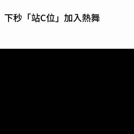
寵物
 下秒「站C位」加入熱舞
運勢
運動
梅酒