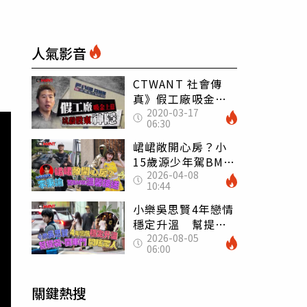
人氣影音
CTWANT 社會傳
真》假工廠吸金上
2020-03-17
億 機車改裝界龍頭
06:30
坑殺股東即神隱
峮峮敞開心房？小
15歲源少年駕BMW
2026-04-08
接送回香閨
10:44
小樂吳思賢4年戀情
穩定升溫 幫提
2026-08-05
袋、開車門全包辦
06:00
閃瞎眾人
關鍵熱搜