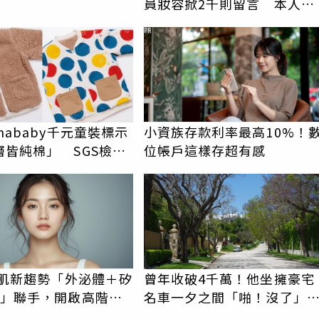
員妝容掀2千則留言 本人怒
嗆：化妝有錯嗎
PR
hababy千元童裝標示
小資族存款利率最高10%！
層皆純棉」 SGS檢測
位帳戶這樣存超有感
內裡100%聚酯纖維
美肌新趨勢「外泌體＋矽
曾年收破4千萬！他坐擁豪宅
X」聯手，開啟高階養
名車一夕之間「啪！沒了
代
如今卻說更富有