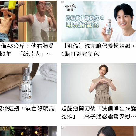
PR
分僅45公斤！他右肺受
【汎倫】洗完臉保養超輕鬆
練2年 「紙片人」逆
1瓶打造好氣色
壯男
要帶這瓶，氣色好明亮
尪腦瘤開刀後「洗個澡出來
禿頭」 林子熙忍震驚安慰
頭髮不重要
PR