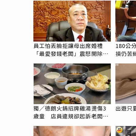
員工怕丟臉拒讓母出席婚禮
180公
「最愛發錢老闆」震怒開除：
損仍苦
我看不起你
襲成健
PR
獨／德朗火鍋招牌雞湯燙傷3
出遊只
歲童 店員違規卻起訴老闆！
結局大逆轉
PR