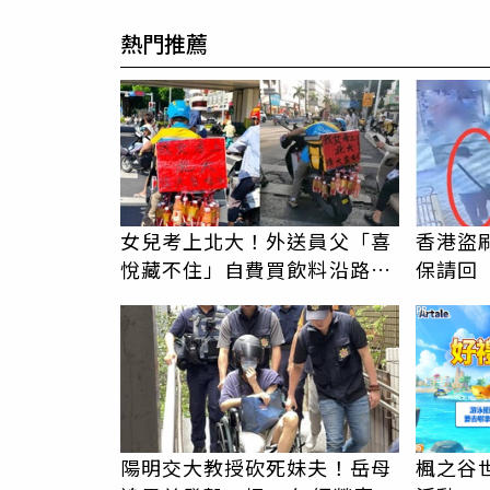
熱門推薦
女兒考上北大！外送員父「喜
香港盜
悅藏不住」自費買飲料沿路送
保請回
人 平台霸氣幫付學費
「如何
PR
陽明交大教授砍死妹夫！岳母
楓之谷世