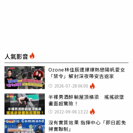
人氣影音
Ozone林佳辰遭爆爆熱戀陽帆愛女
「禁令」解封深夜帶安吉返家
2026-07-28 06:00
半裸男酒醉躺屋頂橫梁 搖搖欲墜
畫面超驚險！
2022-09-06 13:22
沒有實質效果 指揮中心「即日起免
掃實聯制」