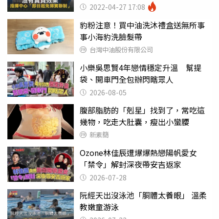
2022-04-27 17:08
豹粉注意！買中油洗沐禮盒送無所事
事小海豹洗臉髮帶
台灣中油股份有限公司
小樂吳思賢4年戀情穩定升溫 幫提
袋、開車門全包辦閃瞎眾人
2026-08-05
腹部脂肪的「剋星」找到了，常吃這
幾物，吃走大肚囊，瘦出小蠻腰
新素簡
Ozone林佳辰遭爆爆熱戀陽帆愛女
「禁令」解封深夜帶安吉返家
2026-07-28
阮經天出沒泳池「胴體太養眼」 溫柔
教嫩童游泳