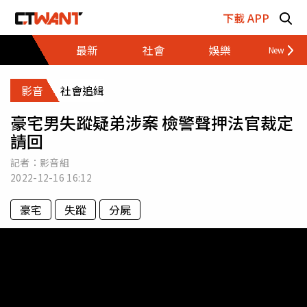
跳至主要內容區塊
下載 APP
最新
社會
娛樂
財經
影音
社會追緝
豪宅男失蹤疑弟涉案 檢警聲押法官裁定
請回
記者：影音組
2022-12-16
16:12
豪宅
失蹤
分屍