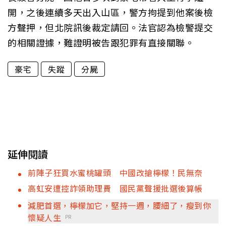
開，之後連續多天出入山區，警方拘提到他案後檢
方聲押，但北院訊後裁定請回。法官認為檢警提交
的相關證據，難證明被告跟犯罪有直接關聯。
豪宅
失蹤
分屍
延伸閱讀
前陣子狂買水蜜桃罐頭 中國改搶檸檬！民無奈
高虹安遭控詐領助理費 國民黨聲援批選後算帳
減肥首選，檸檬加它，堅持一週，腰細了，瘦到你
懷疑人生
PR