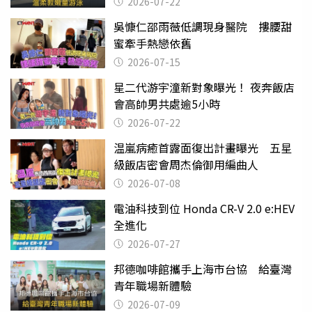
2026-07-22
吳慷仁邵雨薇低調現身醫院 摟腰甜
蜜牽手熱戀依舊
2026-07-15
星二代游宇潼新對象曝光！ 夜奔飯店
會高帥男共處逾5小時
2026-07-22
温嵐病癒首露面復出計畫曝光 五星
級飯店密會周杰倫御用編曲人
2026-07-08
電油科技到位 Honda CR-V 2.0 e:HEV
全進化
2026-07-27
邦德咖啡館攜手上海市台協 給臺灣
青年職場新體驗
2026-07-09