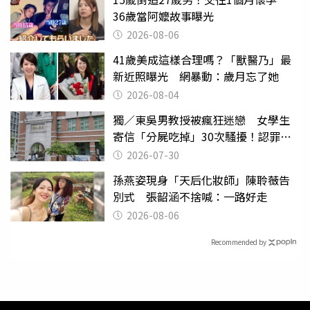
36歲當阿嬤故事曝光
2026-08-06
41歲美成這樣合理嗎？「獸醫乃」最
新近照曝光 網暴動：歲月忘了她
2026-08-04
獨／東吳男教授被瘋狂迷戀 女學生
寄信「分屍吃掉」30次騷擾！認罪免
關
2026-07-30
孫燕姿現身「天后化妝師」陳聆薇告
別式 張韶涵不捨喊：一路好走
2026-08-06
Recommended by