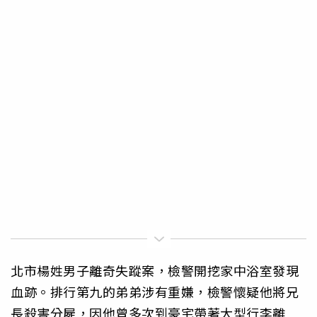
北市楊姓男子離奇失蹤案，檢警開挖家中浴室發現
血跡。排行第九的弟弟涉有重嫌，檢警懷疑他將兄
長殺害分屍，因他曾多次到豪宅帶著大型行李離