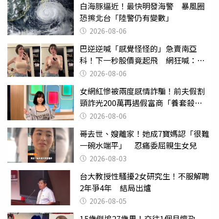
白海豚逼近！最快明發海警 暴風圈
恐擦北台「陸警仍有變數」
2026-08-06
巴逆逆喊「感覺怪怪的」急賣南亞
科！下一秒股價竟起飛 網狂喊：大V
天龍
2026-08-06
女網紅慘被兩度感情詐騙！前夫假割
頸詐光200萬再遇假富商「養套殺
2000萬」
2026-08-06
哥去世、嫂離家！她成7寶媽認「很難
一碗水端平」 忍痛委屈親生女兒
2026-08-03
台大教授性騷擾2女研究生！不服解聘
2年爭4年 結局出爐
2026-08-05
15歲倒追27歲男！交往1個月懷孕