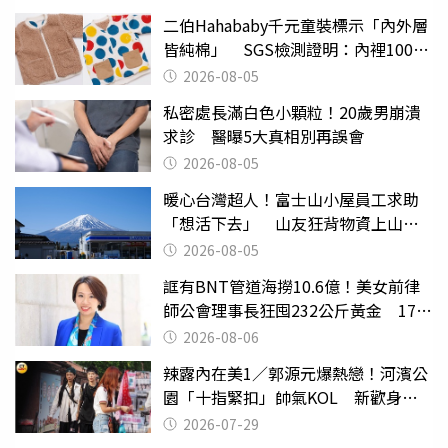
二伯Hahababy千元童裝標示「內外層
皆純棉」 SGS檢測證明：內裡100%
聚酯纖維
2026-08-05
私密處長滿白色小顆粒！20歲男崩潰
求診 醫曝5大真相別再誤會
2026-08-05
暖心台灣超人！富士山小屋員工求助
「想活下去」 山友狂背物資上山：
台灣真的是寶島
2026-08-05
誆有BNT管道海撈10.6億！美女前律
師公會理事長狂囤232公斤黃金 17人
遭起訴
2026-08-06
辣露內在美1／郭源元爆熱戀！河濱公
園「十指緊扣」帥氣KOL 新歡身份
曝光
2026-07-29