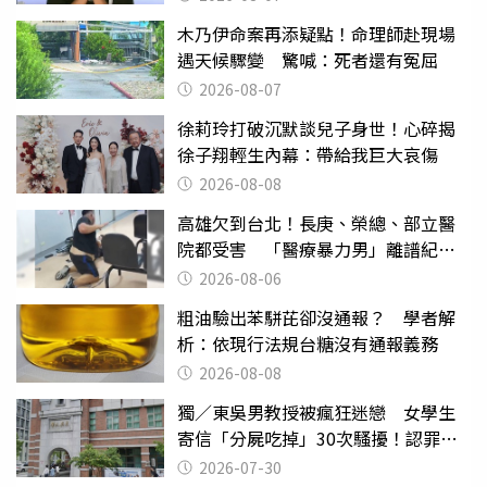
木乃伊命案再添疑點！命理師赴現場
遇天候驟變 驚喊：死者還有冤屈
2026-08-07
徐莉玲打破沉默談兒子身世！心碎揭
徐子翔輕生內幕：帶給我巨大哀傷
2026-08-08
高雄欠到台北！長庚、榮總、部立醫
院都受害 「醫療暴力男」離譜紀錄
曝光
2026-08-06
粗油驗出苯駢芘卻沒通報？ 學者解
析：依現行法規台糖沒有通報義務
2026-08-08
獨／東吳男教授被瘋狂迷戀 女學生
寄信「分屍吃掉」30次騷擾！認罪免
關
2026-07-30