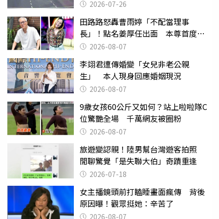
致死判9月
2026-07-26
田路路怒轟曹雨婷「不配當理事
長」！點名姜厚任出面 本尊首度回
應了
2026-08-07
李翊君遭傳婚變「女兒非老公親
生」 本人現身回應婚姻現況
2026-08-07
9歲女孩60公斤又如何？站上啦啦隊C
位驚艷全場 千萬網友被圈粉
2026-08-07
旅遊變認親！陸男幫台灣遊客拍照
閒聊驚覺「是失聯大伯」奇蹟重逢
2026-07-18
女主播鏡頭前打瞌睡畫面瘋傳 背後
原因曝！觀眾挺她：辛苦了
2026-08-07