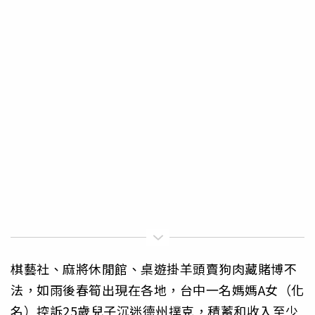
棋藝社、麻將休閒館、桌遊掛羊頭賣狗肉藏賭博不
法，如雨後春筍出現在各地，台中一名媽媽A女（化
名）控訴25歲兒子沉迷德州撲克，積蓄和收入至少