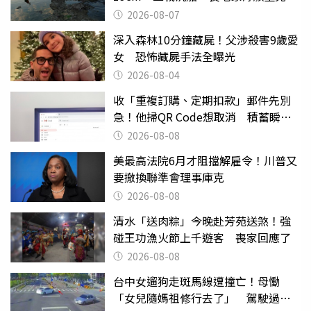
日
2026-08-07
深入森林10分鐘藏屍！父涉殺害9歲愛
女 恐怖藏屍手法全曝光
2026-08-04
收「重複訂購、定期扣款」郵件先別
急！他掃QR Code想取消 積蓄瞬間
蒸發
2026-08-08
美最高法院6月才阻擋解雇令！川普又
要撤換聯準會理事庫克
2026-08-08
清水「送肉粽」今晚赴芳苑送煞！強
碰王功漁火節上千遊客 喪家回應了
2026-08-08
台中女遛狗走斑馬線遭撞亡！母慟
「女兒隨媽祖修行去了」 駕駛過失