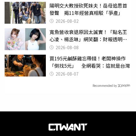
陽明交大教授砍死妹夫！岳母追思首
發聲 揭11年經營真相駁「爭產」
2026-08-02
寬魚營收衰退原因太誠實！「點名王
心凌、楊丞琳」網笑翻：財報透明度
滿分
2026-08-08
買195元鹹酥雞忘帶錢！老闆神操作
「倒找5元」 全網看哭：這就是台灣
2026-08-07
Recommended by