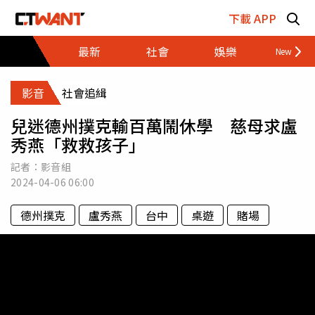
跳至主要內容區塊
下載 APP
最新
社會
娛樂
財經
影音
社會追緝
兒迷德州撲克輸百萬鬧休學 慈母求盧
秀燕「救救孩子」
記者：影音組
2024-04-06
06:00
德州撲克
盧秀燕
台中
桌遊
賭場