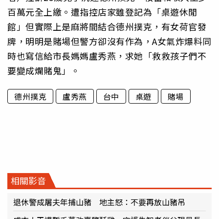
百萬元全上繳。遭指控店家雖登記為「桌遊休閒
館」但實際上是麻將間結合德州撲克，有女荷官發
牌，明明是賭場但警方卻沒有作為，A女氣炸爆料同
時也寫信給市長媽媽盧秀燕，求她「救救孩子們不
要變成爛賭鬼」。
德州撲克
盧秀燕
台中
桌遊
賭場
相關影音
退休警成屠夫年捕山豬 地主怒：不要再放山豬吊