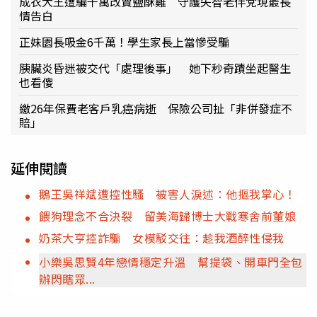
成衣大王遭騙千萬改賣鹽酥雞 守護失智老伴兌現最長
情告白
正妹園長吸金6千萬！學生家長上當慘受騙
胰臟炎昏迷被交代「處理後事」 她下秒奇蹟坐起醫生
也看傻
繳26年保費老客戶乳癌病逝 保險公司扯「非併發症不
賠」
延伸閱讀
鵝王吳祥斌遭控性騷 被害人淚述：他摳我掌心！
餵狗理念不合決裂 留美海歸博士大戰寒舍前董娘
奶茶大亨控詐騙 女模駁交往：趁我酒醉性侵我
小樂吳思賢4年戀情穩定升溫 幫提袋、開車門全包
辦閃瞎眾...