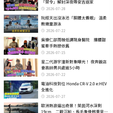
「禁令」解封深夜帶安吉返家
2026-07-28
阮經天出沒泳池「胴體太養眼」 溫柔
教嫩童游泳
2026-07-22
吳慷仁邵雨薇低調現身醫院 摟腰甜
蜜牽手熱戀依舊
2026-07-15
星二代游宇潼新對象曝光！ 夜奔飯店
會高帥男共處逾5小時
2026-07-22
電油科技到位 Honda CR-V 2.0 e:HEV
全進化
2026-07-27
歐洲熱浪逼出奇景！萊茵河水深剩
19cm 二戰沉船、長毛象骨骸重見天