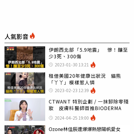
人氣影音
伊朗西北部「5.9地震」 慘！釀至
少3死、300傷
2023-01-30 13:21
租借美國20年健康出狀況 貓熊
「丫丫」模樣惹人憐
2023-02-23 12:39
CTWANT 特別企劃 / 一抹卸除零殘
妝 皮膚科醫師首推BIODERMA
2024-04-25 19:00
Ozone林佳辰遭爆爆熱戀陽帆愛女