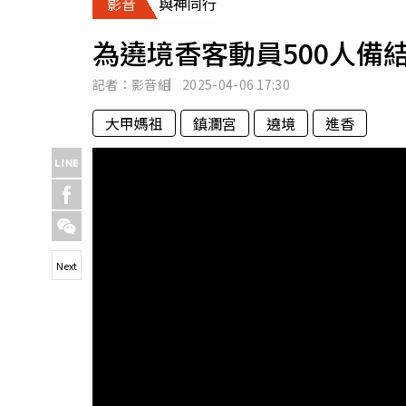
影音
與神同行
人物
汽車
為遶境香客動員500人備
專欄
房產新勢力
記者：影音組
2025-04-06
17:30
大甲媽祖
鎮瀾宮
遶境
進香
Next