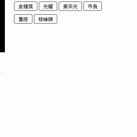
金鐘獎
光耀
黃宗元
市長
董座
桂綸鎂