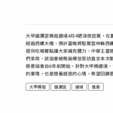
大甲鎮瀾宮媽祖遶境4月4號深夜起駕，在
經過西螺大橋，預計當晚將駐駕雲林縣西
提供吃喝餐點讓大家補充體力，中華王靈
們享用，該協會總務吳樽弦受訪直言本次動
慈善協會自6年前開始，針對大甲媽遶境
的事情，也是懷著感恩的心情，希望回饋
大甲媽祖
鎮瀾宮
遶境
進香