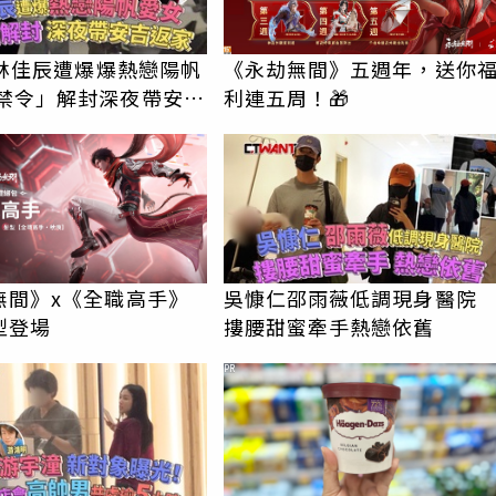
e林佳辰遭爆爆熱戀陽帆
《永劫無間》五週年，送你
利連五周！🎁
無間》x《全職高手》
吳慷仁邵雨薇低調現身醫
型登場
摟腰甜蜜牽手熱戀依舊
PR