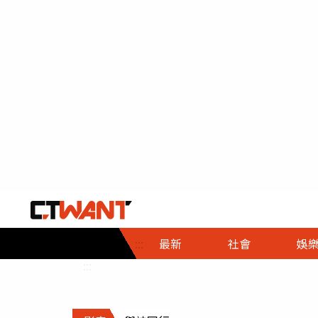
社會首頁
娛樂首頁
財經首頁
政
:::
最新
社會
娛
時事
即時
熱線
:::
直擊
大條
人物
調查
專題
３Ｃ