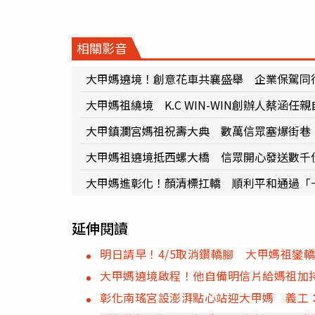
相關影音
大甲媽遶境！創意花車共襄盛舉 企業保駕同
大甲媽祖繞境 K.C WIN-WIN創辦人蔡涵任
大甲鎮瀾宮媽祖祝壽大典 數萬信眾塞爆街巷
大甲媽祖遶境抵西螺大橋 信眾開心發送數千
大甲媽進彰化！顏清標扛轎 順利平和通過「
延伸閱讀
明日請早！4/5取消鑽轎腳 大甲媽祖鑾
大甲媽遶境啟程！他自備明信片給媽祖加
彰化南瑤宮設澎湃點心站迎大甲媽 義工