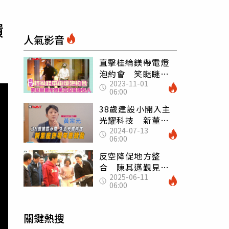
饋
人氣影音
直擊桂綸鎂帶電燈
泡約會 笑瞇瞇眼
2023-11-01
不抱戴立忍猛摟友
06:00
人
38歲建設小開入主
光耀科技 新董座
2024-07-13
拚明年底轉盈
06:00
反空降促地方整
合 陳其邁覲見賴
2025-06-11
清德拚拱邱議瑩
06:00
關鍵熱搜