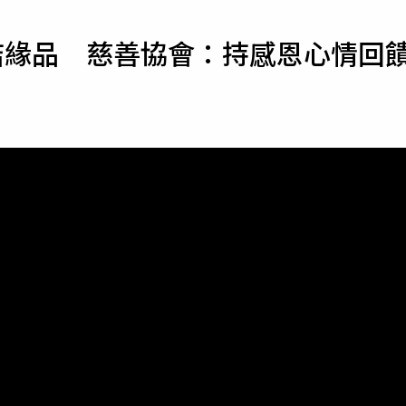
寵物
結緣品 慈善協會：持感恩心情回
運勢
運動
梅酒