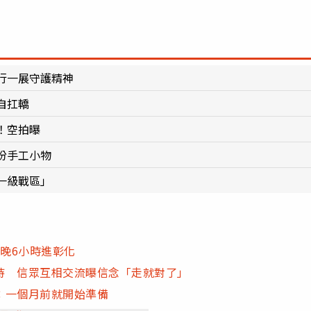
行一展守護精神
親自扛轎
！空拍曝
份手工小物
一級戰區」
轎晚6小時進彰化
持 信眾互相交流曝信念「走就對了」
：一個月前就開始準備