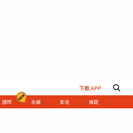
下載 APP
國際
永續
影音
專題