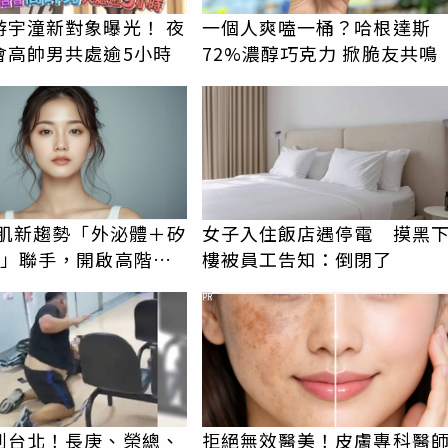
游宇潼新對象曝光！ 夜
一個人爽嗑一桶？哈根達斯
會高帥男共處逾5小時
72%濃醇巧克力 掀脆友共鳴
美肌新趨勢「外泌體＋矽
女子入住飯店遇停電 摸黑
X」聯手，開啟高階養
樓被員工告知：倒閉了
代
PR
到台北！長庚、榮總、
拒絕無效醫美！皮膚專科醫