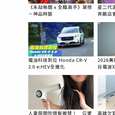
《永劫無間 x 全職高手》葉修
星二代
－神品時裝
奔飯店
PR
電油科技到位 Honda CR-V
2026
2.0 e:HEV全進化
谷電波
膚新世
人妻房間吹頭髮被禁！ 公婆
高雄欠