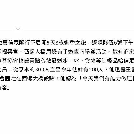
數萬信眾隨行下展開9天8夜進香之旅，遶境隊伍6號下午
螺福興宮。西螺大橋周邊有手遊廠商舉辦活動，還有商
慈善協會也設置點心站發送水、冰、食物等結緣品給信
員，從原本的300人直至今年估計有500人，他透露王
，會固定在西螺大橋設點，他認為「今天我們有能力做這
香客」