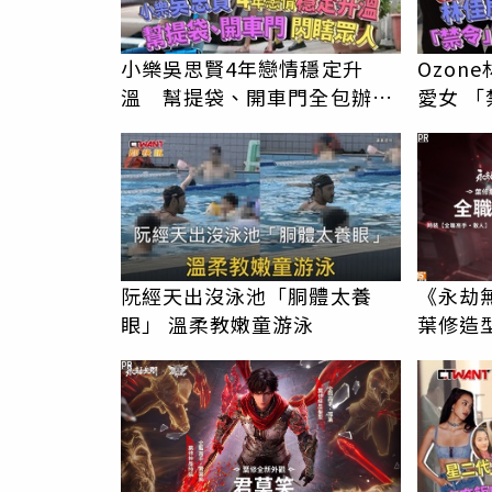
小樂吳思賢4年戀情穩定升
Ozon
溫 幫提袋、開車門全包辦閃
愛女 「禁令」解封深夜帶安吉
瞎眾人
返家
PR
阮經天出沒泳池「胴體太養
《永劫
眼」 溫柔教嫩童游泳
葉修造
PR