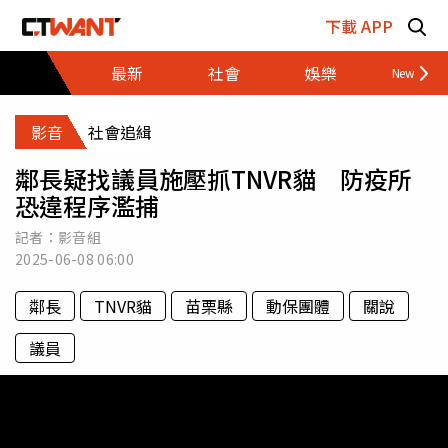
跳至主要內容區塊
下載 APP
最新
社會
娛樂
財經
影音
社會追緝
鄰長疑找議員施壓抓TNVR貓 防疫所
恐違程序濫捕
記者：影音組
2025-06-08
06:00
鄰長
TNVR貓
苗栗縣
動保團體
關說
議員