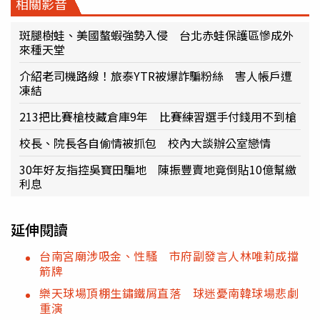
相關影音
斑腿樹蛙、美國螯蝦強勢入侵 台北赤蛙保護區慘成外
來種天堂
介紹老司機路線！旅泰YTR被爆詐騙粉絲 害人帳戶遭
凍結
213把比賽槍枝藏倉庫9年 比賽練習選手付錢用不到槍
校長、院長各自偷情被抓包 校內大談辦公室戀情
30年好友指控吳寶田騙地 陳振豐賣地竟倒貼10億幫繳
利息
延伸閱讀
台南宮廟涉吸金、性騷 市府副發言人林唯莉成擋
箭牌
樂天球場頂棚生鏽鐵屑直落 球迷憂南韓球場悲劇
重演