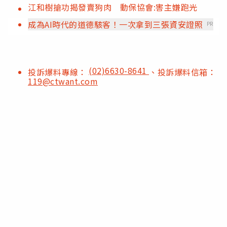
江和樹搶功揭發賣狗肉 動保協會:害主嫌跑光
成為AI時代的道德駭客！一次拿到三張資安證照
PR
(02)6630-8641
投訴爆料專線：
、投訴爆料信箱：
119@ctwant.com