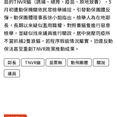
苗的TNVR貓（誘捕、絕育、疫苗、原地放養），5
月初遭動保機關依民眾檢舉捕捉，引發動保團體反
彈。動保團體理事長徐小姐指出，檢舉人為在地鄰
長，長期以來疑似濫用職權、對照養貓隻進行惡意
檢舉，並疑似找來議員進行關說，居中施壓防疫所
不當抓捕2隻浪貓，若程序瑕疵情況屬實，恐違反動
保法甚至重創TNVR政策推動成果。
鄰長
TNVR貓
苗栗縣
動保團體
關說
議員