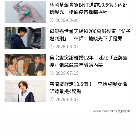
慈濟基金會買BNT遭詐10.6億！內部
信曝光 還原疫苗採購過程
2026-08-08
母親過世當天提領206萬辦後事「父子
遭判刑」 律師：搶錢先下手是罪
2026-08-07
吳宗憲突認離婚12年 起底「正牌憲
嫂」張葳葳當年隱婚內幕
2026-07-19
慈濟遭詐走10.6億！ 李怡貞曝女律
師背景提4疑點
2026-08-07
Recommended by