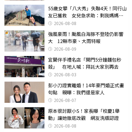
55歲女攀「八大秀」失聯4天！同行山
友已獲救 女兒急求助：剩我媽媽還
沒找到
2026-08-08
強風豪雨！颱風白海豚不登陸仍影響
大 12縣市豪、大雨特報
2026-08-09
宜蘭伴手禮名店「開門5分鐘麵包秒
殺」 在地人喊：拜託大家別再去
2026-08-03
彭小刀證實離婚！14年豪門婚正式畫
句點 親曝：我們還是家人
2026-08-07
原本很討厭小S！家長曝「校慶1舉
動」讓她徹底改觀 網友洗版認證
2026-08-08