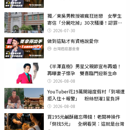
獨／東吳男教授被瘋狂迷戀 女學生
寄信「分屍吃掉」30次騷擾！認罪免
關
2026-07-30
做到這點才有資格說愛你
台灣癌症基金會
《半澤直樹》男星父親節宣布再婚！
再曝妻子懷孕 雙喜臨門迎新生命
2026-08-08
YouTuber花19萬開箱度假村「到場遭
拒入住＋報警」 粉絲怒灌1星負評
2026-08-08
買195元鹹酥雞忘帶錢！老闆神操作
「倒找5元」 全網看哭：這就是台灣