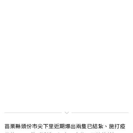
苗栗縣頭份市尖下里近期爆出兩隻已結紮、施打疫