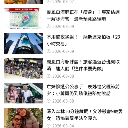
2026-08-07
颱風白海豚正在「瘦身」！專家估週
一解除海警 最新預測路徑曝
2026-08-09
不用熬夜操盤！ 納斯達克拍板「23
小時交易」
2026-08-09
颱風白海豚肆虐！旅客遇返台班機取
消 達人勸「這件事要先做」
2026-08-08
亡妹慘遭公公毒手 表姊憶父親節前
夕：小舅舅仍到殯儀館陪她說話
2026-08-08
深入森林10分鐘藏屍！父涉殺害9歲愛
女 恐怖藏屍手法全曝光
2026-08-04