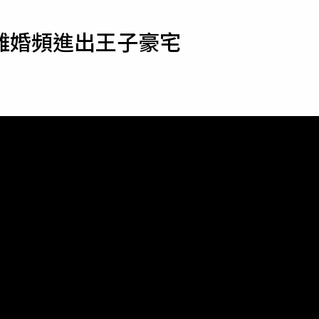
寵物
離婚頻進出王子豪宅
運勢
運動
梅酒