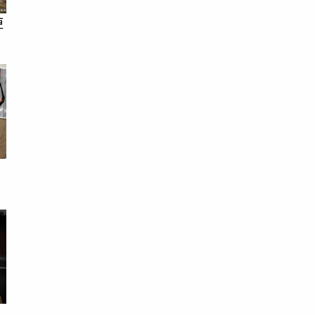
更
院
易