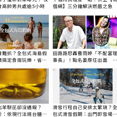
會高帥男共處逾5小時
借網】三分鐘解決燃眉之急
費難抓？全包式海島假
田路路怒轟曹雨婷「不配當
價搞定食宿玩樂，省錢
事長」！點名姜厚任出面 
！
尊首度回應了
PR
出苯駢芘卻沒通報？
滑雪行程自己安排太繁瑣？
析：依現行法規台糖沒
包式滑雪假期：出門即雪場