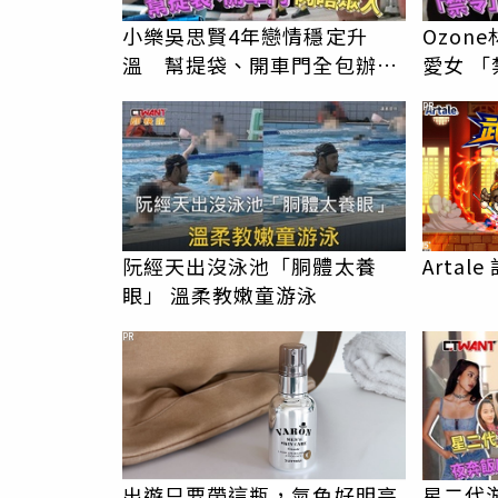
小樂吳思賢4年戀情穩定升
Ozon
溫 幫提袋、開車門全包辦閃
愛女 「禁令」解封深夜帶安吉
瞎眾人
返家
PR
阮經天出沒泳池「胴體太養
Arta
眼」 溫柔教嫩童游泳
PR
出遊只要帶這瓶，氣色好明亮
星二代