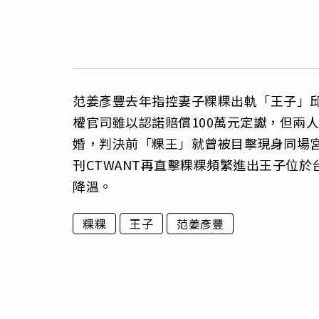
范姜彥豐去年指控妻子粿粿出軌「王子」
權官司雖以認諾賠償100萬元定讞，但兩
婚，判決前「粿王」就曾被目擊現身同場
刊CTWANT再直擊粿粿頻繁進出王子位
降溫。
粿粿
王子
范姜彥豐