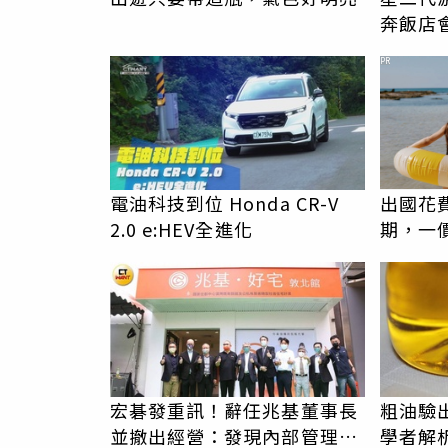
奔飯店
PR
電油科技到位 Honda CR-V
出國花
2.0 e:HEV全進化
期，一
更省心
宏碁發重訊！辭任兆基董事長
粗油驗
並撤出經營：發現內部管理缺
學者解