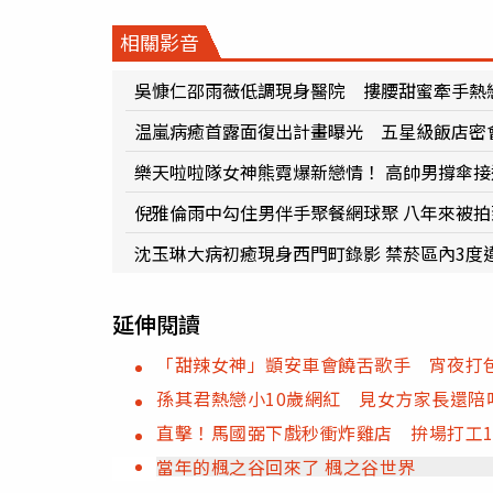
相關影音
吳慷仁邵雨薇低調現身醫院 摟腰甜蜜牽手熱
温嵐病癒首露面復出計畫曝光 五星級飯店
樂天啦啦隊女神熊霓爆新戀情！ 高帥男撐傘
倪雅倫雨中勾住男伴手聚餐網球聚 八年來被
沈玉琳大病初癒現身西門町錄影 禁菸區內3度
延伸閱讀
「甜辣女神」顗安車會饒舌歌手 宵夜打包
孫其君熱戀小10歲網紅 見女方家長還陪
直擊！馬國弼下戲秒衝炸雞店 拚場打工13
當年的楓之谷回來了 楓之谷世界