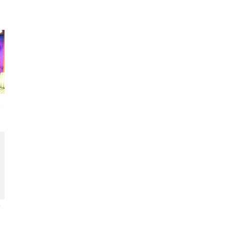
理
本
全
，