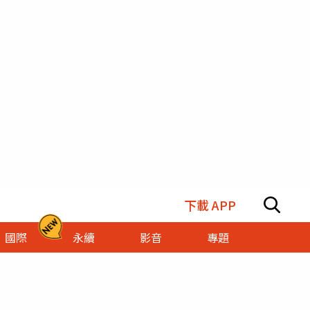
下載 APP
國際
永續
影音
專題