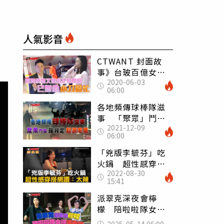
人氣影音
CTWANT 封面故
事》台玻百億女婿
2020-06-03
有桃花 小刀入夜
06:00
直搗正妹香閨
各地頻傳球棒隊滋
事 「聚眾」鬥毆
2021-12-09
難判定起訴率低
06:00
「兇版李毓芬」吃
火鍋 超性感穿搭
2022-08-30
網讚：太辣
15:41
派翠克深夜會檸
檬 陪啦啦隊女神
返香閨