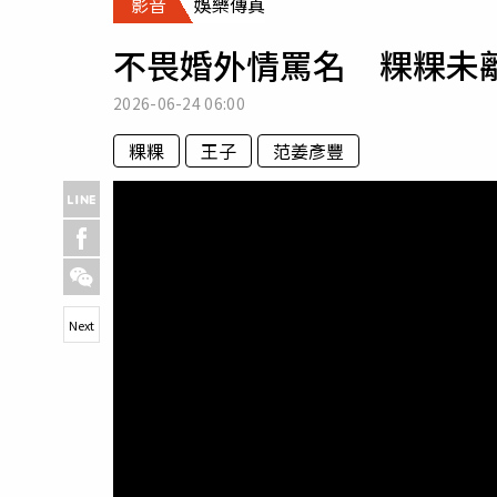
影音
娛樂傳真
人物
汽車
不畏婚外情罵名 粿粿未
專欄
房產新勢力
2026-06-24
06:00
粿粿
王子
范姜彥豐
Next