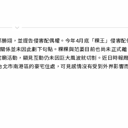
邱勝翊，並提告侵害配偶權。今年4月底「粿王」侵害配
人關係並未因此劃下句點。粿粿與范姜目前也尚未正式離
宮廟活動，顯見互動仍未因巨大風波就切割。近日時報
於台北市南港區的豪宅住處，可見感情沒有受到外界影響