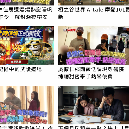
e林佳辰遭爆爆熱戀陽帆
楓之谷世界 Artale 摩登101
新
le 記憶中的武陵道場
吳慷仁邵雨薇低調現身醫
摟腰甜蜜牽手熱戀依舊
PR
游宇潼新對象曝光！ 夜
下個月房租差一點？快上【