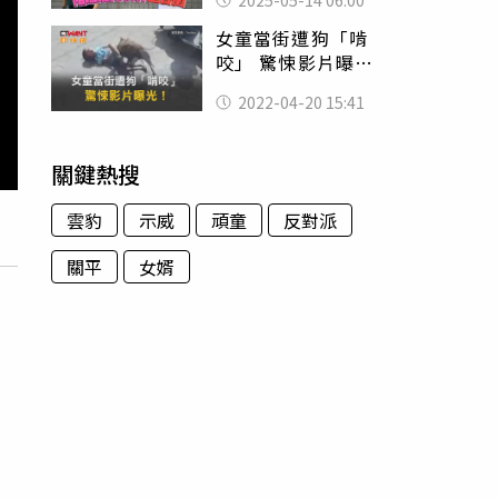
2025-05-14 06:00
女童當街遭狗「啃
咬」 驚悚影片曝
光！
2022-04-20 15:41
關鍵熱搜
雲豹
示威
頑童
反對派
關平
女婿