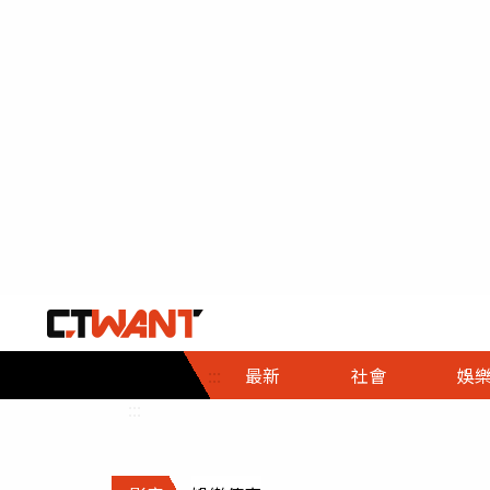
社會首頁
娛樂首頁
財經首頁
政
:::
最新
社會
娛
時事
即時
熱線
:::
直擊
大條
人物
調查
專題
３Ｃ