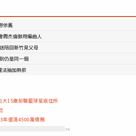
戀依舊
密會周杰倫御用編曲人
接送陪回新竹見父母
拍到仍是同一個
違法抽加熱菸
大15歲前職籃球星返住所
吃
年還清4500萬債務
PR