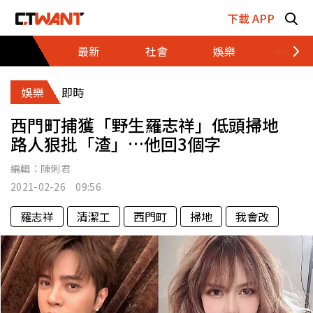
跳至主要內容區塊
下載 APP
最新
社會
娛樂
財經
娛樂
即時
西門町捕獲「野生羅志祥」低頭掃地
路人狠批「渣」…他回3個字
編輯：
陳俐君
2021-02-26 09:56
羅志祥
清潔工
西門町
掃地
我會改