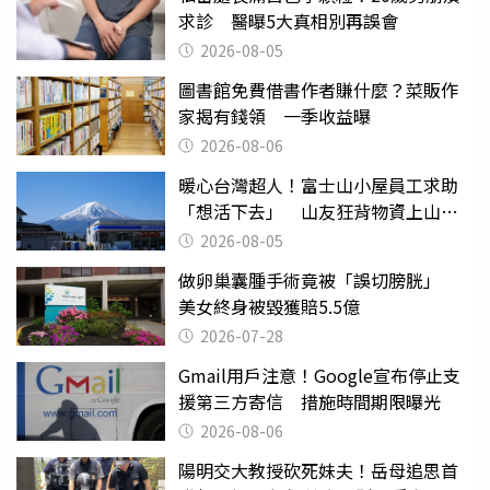
求診 醫曝5大真相別再誤會
2026-08-05
圖書館免費借書作者賺什麼？菜販作
家揭有錢領 一季收益曝
2026-08-06
暖心台灣超人！富士山小屋員工求助
「想活下去」 山友狂背物資上山：
台灣真的是寶島
2026-08-05
做卵巢囊腫手術竟被「誤切膀胱」
美女終身被毀獲賠5.5億
2026-07-28
Gmail用戶注意！Google宣布停止支
援第三方寄信 措施時間期限曝光
2026-08-06
陽明交大教授砍死妹夫！岳母追思首