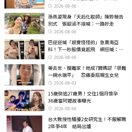
2000萬」
2026-08-06
孫燕姿現身「天后化妝師」陳聆薇告
別式 張韶涵不捨喊：一路好走
2026-08-06
巴逆逆喊「感覺怪怪的」急賣南亞
科！下一秒股價竟起飛 網狂喊：大V
天龍
2026-08-06
哥去世、嫂離家！她成7寶媽認「很難
一碗水端平」 忍痛委屈親生女兒
2026-08-03
15歲倒追27歲男！交往1個月懷孕
36歲當阿嬤故事曝光
2026-08-06
台大教授性騷擾2女研究生！不服解聘
2年爭4年 結局出爐