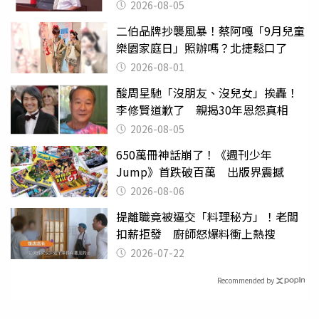
2026-08-05
二伯品牌抄襲風暴！蔡阿嘎「9月兒童
樂園家庭日」照辦嗎？北捷鬆口了
2026-08-01
酸周星馳「沒朋友、沒兒女」挨轟！
李修賢道歉了 親揭30年恩怨真相
2026-08-05
650萬冊神話崩了！《週刊少年
Jump》首跌破百萬 出版界震撼
2026-08-06
提離職竟被逼交「料理秘方」！老闆
扣薪拒發 廚師怒爆料衝上熱搜
2026-07-22
Recommended by