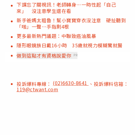
下課忘了關視訊！老師轉身…一時性起「自己
來」 沒注意學生還在看
新手爸媽太粗魯！幫小寶寶穿衣沒注意 硬扯聽到
「啪」一聲…手指剩4根
更多最新熱門議題：中聯致癌油風暴
隱形眼鏡族日戴16小時 35歲就視力模糊驚就醫
做到這點才有資格說愛你
PR
(02)6630-8641
投訴爆料專線：
、投訴爆料信箱：
119@ctwant.com