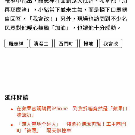
報導中指出，羅志祥在面對路人批評、希望他「別
再那麼渣」，小豬當下並未生氣，而是摘下口罩親
自回答，「我會改！」另外，現場也訪問到不少名
民眾對他暖心鼓勵「加油」，也讓他十分感動。
羅志祥
清潔工
西門町
掃地
我會改
延伸閱讀
在蘋果官網購買iPhone 到貨拆箱竟然是「蘋果口
味酸奶」
「無人墓地全是人」 特斯拉傳說再現！車主西門
町「被跟」 隔天慘撞車