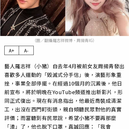
（圖／翻攝羅志祥微博、周揚青IG）
A+
A-
藝人羅志祥（小豬）自去年4月被前女友周揚青發出
喜歡多人運動的「毀滅式分手信」後，演藝形象重
挫，事業全部停擺。在經過10個月的沉澱後，他日
前宣布，將於明晚在YouTube頻道推出新影片，形
同正式復出。現在有消息指出，他最近喬裝成清潔
工，出沒在西門町街頭，親自傾聽民眾對他的真實
評價；而當聽到有民眾說，希望小豬不要再那麼
「渣」了，他也脫下口罩，真誠回應：「我會