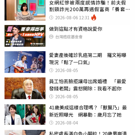
女網紅慘被兩度感情詐騙！前夫假
割頸詐光200萬再遇假富商「養套殺
2000萬」
2026-08-06 12:31
做到這點才有資格說愛你
台灣癌症基金會
愛妻產後確診乳癌第二期 羅文裕曝
現況「鬆了一口氣」
2026-08-05
員工怕丟臉拒讓母出席婚禮 「最愛
發錢老闆」震怒開除：我看不起你
2026-08-05
41歲美成這樣合理嗎？「獸醫乃」最
新近照曝光 網暴動：歲月忘了她
2026-08-04
私密處長滿白色小顆粒！20歲男崩潰