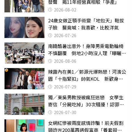
發聲 揭11年經營真相駁「爭產」
2026-08-02
24歲女做正顎手術變「地包天」鞋拔
子臉 醫竟喊：我喜歡，比較洋氣
2026-07-26
南韓酷暑出意外！身障男乘電動輪椅
不慎翻覆 倒地2小時沒人理「曝曬
亡」
2026-08-06
辣露內在美1／郭源元爆熱戀！河濱公
園「十指緊扣」帥氣KOL 新歡身份
曝光
2026-07-29
獨／東吳男教授被瘋狂迷戀 女學生
寄信「分屍吃掉」30次騷擾！認罪免
關
2026-07-30
女網紅慘被兩度感情詐騙！前夫假割
頸詐光200萬再遇假富商「養套殺