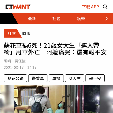
跳至主要內容區塊
下載 APP
最新
社會
娛樂
財經
社會
時事
蘇花車禍6死！21歲女大生「連人帶
椅」甩車外亡 阿嬤痛哭：還有報平安
編輯：
黃任強
2021-03-17 14:17
蘇花公路
遊覽車
車禍
女大生
報平安