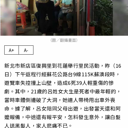
（圖／翻攝畫面）
A+
A-
新北市新店區復興里到花蓮舉行里民活動，昨（16
日）下午返程行經蘇花公路台9線115K蘇澳段時，
遊覽車失控撞上山壁，造成6死39人輕重傷的慘
劇。其中，21歲的呂姓女大生是死者中最年輕的，
當時車體側邊破了大洞，她連人帶椅甩出車外喪
命。據了解，呂女陪同父母出遊，出發當天還和阿
嬤報備，中途還有報平安，怎料發生意外，讓白髮
人送黑髮人，家人悲痛不已。