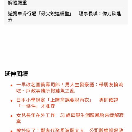
解體嚴重
遊覽車滑行遇「最尖銳連續壁」 理事長嘆：像刀砍進
去
延伸閱讀
一早改名直衝壽司郎！男大生發豪語：帶朋友輪流
吃…戶政事務所掀鮭魚之亂
日本小學規定「上體育課要脫內衣」 男師確認
「一條件」才准穿
女兒長年在外工作 51歲母親生個龍鳳胎來緩解寂
寞
被抄家了！鄭爽代孕風波鬧太大 公司股權慘遭政