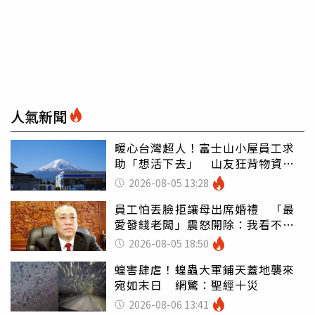
人氣新聞
暖心台灣超人！富士山小屋員工求
助「想活下去」 山友狂背物資上
山：台灣真的是寶島
2026-08-05 13:28
員工怕丟臉拒讓母出席婚禮 「最
愛發錢老闆」震怒開除：我看不起
你
2026-08-05 18:50
蝗害肆虐！蝗蟲大軍鋪天蓋地襲來
宛如末日 網驚：聖經十災
2026-08-06 13:41