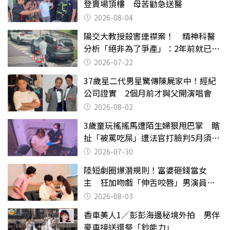
登賣場頂樓 母苦勸急送醫
2026-08-04
陽交大教授殺害連襟案！ 精神科醫
分析「絕非為了爭產」：2年前就已言
行詭異
2026-07-22
37歲星二代男星驚傳陳屍家中！經紀
公司證實 2個月前才與父開演唱會
2026-08-02
3歲童玩搖搖馬遭陌生婦狠甩巴掌 瞎
扯「被罵吃屎」遭法官打臉判5月須入
監
2026-07-30
陸短劇圈爆潛規則！富婆砸錢當女
主 狂加吻戲「伸舌咬唇」男演員崩
潰
2026-08-03
香車美人1／彭彭海邊秘境外拍 男伴
豪車接送還祭「鈔能力」