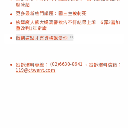
府凍結
更多最新熱門議題：國三生被刺死
檢舉魔人蘇大媽罵警挨告不符結果上訴 6罪2審加
重改判1年定讞
做到這點才有資格說愛你
PR
(02)6630-8641
投訴爆料專線：
、投訴爆料信箱：
119@ctwant.com