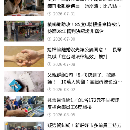
鐘再收離婚傳票 她崩潰：比八點檔
還扯
2026-07-31
檳榔攤助攻！85度C騎樓擺桌椅被告
檢翻28年舊判決認證非竊佔
2026-07-30
媳婦簽離婚沒先讓公婆同意！ 長輩
氣喊「在台灣法律無效」挨批
2026-07-08
父親群組1句「8／8快到了」掀熱
議！ 10萬人笑翻：高鐵疏運也沒列
父親節
2026-08-02
逃票告性騷1／OL省172元不甘被逮
反控台鐵員工6度騷擾
2026-08-05
疑勞資糾紛！新莊好市多前員工持刀