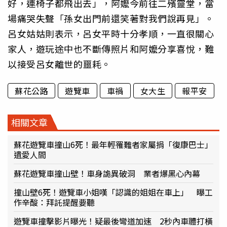
好，連椅子都飛出去」，阿嬤今前往二殯靈堂，當
場痛哭失聲「孫女出門前還笑著對我們說再見」。
呂女姑姑則表示，呂女平時十分孝順，一直很關心
家人，遊玩途中也不斷傳照片和阿嬤分享喜悅，難
以接受呂女離世的噩耗。
蘇花公路
遊覽車
車禍
女大生
報平安
相關文章
蘇花遊覽車撞山6死！最年輕罹難者家屬捐「復康巴士」
遺愛人間
蘇花遊覽車撞山壁！車身詭異破洞 業者爆黑心內幕
撞山壁6死！遊覽車小姐嘆「認識的姐姐在車上」 曝工
作辛酸：拜託提醒要聽
遊覽車撞擊影片曝光！疑最後彎道加速 2秒內車體打橫