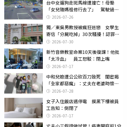
台中女遛狗走斑馬線遭撞亡！母慟
「女兒隨媽祖修行去了」 駕駛過失
致死判9月
2026-07-26
獨／東吳男教授被瘋狂迷戀 女學生
寄信「分屍吃掉」30次騷擾！認罪免
關
2026-07-30
新竹音樂教室命案10天後復課！他批
「太冷血」 員工怒駁：閉上嘴
2026-07-17
中和兒媳遭公公砍百刀致死 閨密揭
「全家都惡魔」：丈夫在老婆時懷孕
摔東西
2026-07-28
女子入住飯店遇停電 摸黑下樓被員
工告知：倒閉了
2026-07-17
丈夫小三假證做試管！癌妻開庭前1分