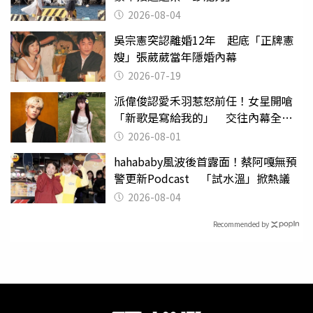
2026-08-04
吳宗憲突認離婚12年 起底「正牌憲
嫂」張葳葳當年隱婚內幕
2026-07-19
派偉俊認愛禾羽惹怒前任！女星開嗆
「新歌是寫給我的」 交往內幕全說
了
2026-08-01
hahababy風波後首露面！蔡阿嘎無預
警更新Podcast 「試水溫」掀熱議
2026-08-04
Recommended by