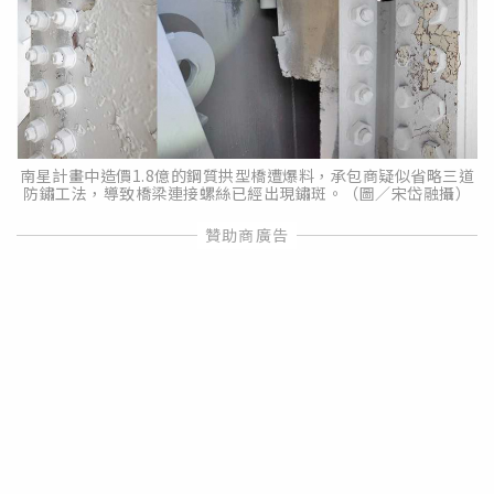
南星計畫中造價1.8億的鋼質拱型橋遭爆料，承包商疑似省略三道
防鏽工法，導致橋梁連接螺絲已經出現鏽斑。（圖／宋岱融攝）