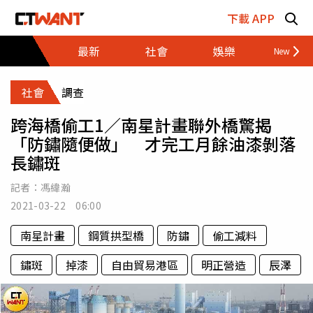
跳至主要內容區塊
下載 APP
最新
社會
娛樂
財經
社會
調查
跨海橋偷工1／南星計畫聯外橋驚揭
「防鏽隨便做」 才完工月餘油漆剝落
長鏽斑
記者：
馮緯瀚
2021-03-22 06:00
南星計畫
鋼質拱型橋
防鏽
偷工減料
鏽斑
掉漆
自由貿易港區
明正營造
辰澤