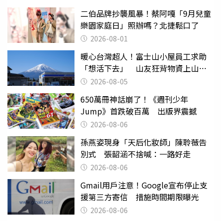
二伯品牌抄襲風暴！蔡阿嘎「9月兒童
樂園家庭日」照辦嗎？北捷鬆口了
2026-08-01
暖心台灣超人！富士山小屋員工求助
「想活下去」 山友狂背物資上山：
台灣真的是寶島
2026-08-05
650萬冊神話崩了！《週刊少年
Jump》首跌破百萬 出版界震撼
2026-08-06
孫燕姿現身「天后化妝師」陳聆薇告
別式 張韶涵不捨喊：一路好走
2026-08-06
Gmail用戶注意！Google宣布停止支
援第三方寄信 措施時間期限曝光
2026-08-06