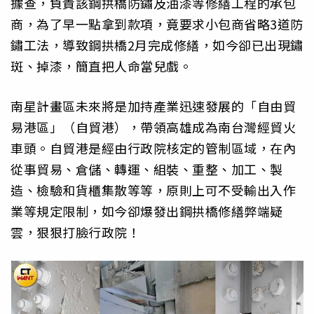
據查，負責該鋼拱橋防鏽及油漆等修繕工程的承包
商，為了早一點拿到款項，竟要求小包商省略3道防
鏽工法，導致鋼拱橋2月完成修繕，如今卻已出現鏽
斑、掉漆，簡直把人命當兒戲。
南星計畫區未來將是加持產業迅速發展的「自由貿
易港區」（自貿港），帶領高雄成為南台灣經貿火
車頭。自貿港是經由行政院核定的管制區域，在內
從事貿易、倉儲、轉運、組裝、重整、加工、製
造、檢驗和貨櫃集散等等，原則上可不受輸出入作
業等規定限制，如今卻爆發出鋼拱橋修繕弊端疑
雲，狠狠打臉行政院！