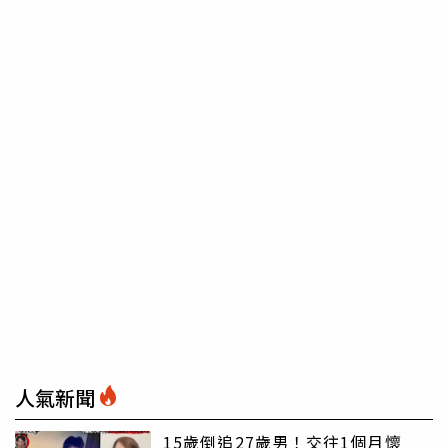
人氣新聞
15歲倒追27歲男！交往1個月懷