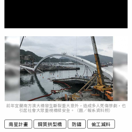
前年宜蘭南方澳大橋發生斷裂重大意外，造成多人死傷慘劇，也
引起社會大眾重視橋樑安全。（圖／報系資料照）
南星計畫
鋼質拱型橋
防鏽
偷工減料