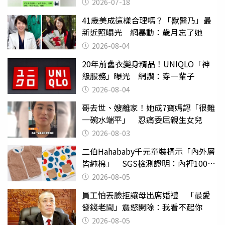
2026-07-18
41歲美成這樣合理嗎？「獸醫乃」最
新近照曝光 網暴動：歲月忘了她
2026-08-04
20年前舊衣變身精品！UNIQLO「神
級服務」曝光 網讚：穿一輩子
2026-08-04
哥去世、嫂離家！她成7寶媽認「很難
一碗水端平」 忍痛委屈親生女兒
2026-08-03
二伯Hahababy千元童裝標示「內外層
皆純棉」 SGS檢測證明：內裡100%
聚酯纖維
2026-08-05
員工怕丟臉拒讓母出席婚禮 「最愛
發錢老闆」震怒開除：我看不起你
2026-08-05