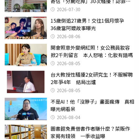
寄信「分屍吃掉」30次騷擾！認罪免
關
2026-07-30
15歲倒追27歲男！交往1個月懷孕
36歲當阿嬤故事曝光
2026-08-06
開會照意外變網紅照！女公務員妝容
掀2千則留言 本人怒嗆：化妝有錯嗎
2026-08-05
台大教授性騷擾2女研究生！不服解聘
2年爭4年 結局出爐
2026-08-05
不是AI！他「沒脖子」畫面瘋傳 真相
曝光網看呆
2026-08-04
圖書館免費借書作者賺什麼？菜販作
家揭有錢領 一季收益曝