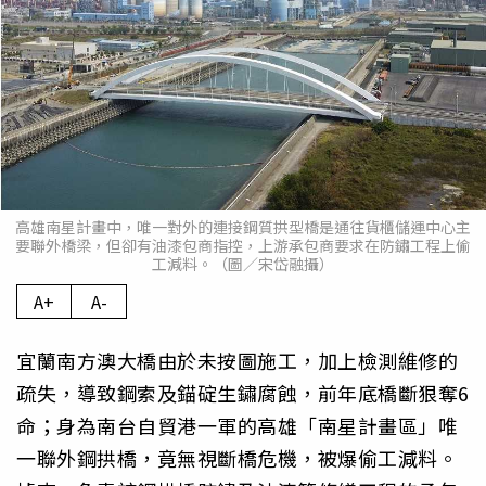
高雄南星計畫中，唯一對外的連接鋼質拱型橋是通往貨櫃儲運中心主
要聯外橋梁，但卻有油漆包商指控，上游承包商要求在防鏽工程上偷
工減料。（圖／宋岱融攝）
A+
A-
宜蘭南方澳大橋由於未按圖施工，加上檢測維修的
疏失，導致鋼索及錨碇生鏽腐蝕，前年底橋斷狠奪6
命；身為南台自貿港一軍的高雄「南星計畫區」唯
一聯外鋼拱橋，竟無視斷橋危機，被爆偷工減料。