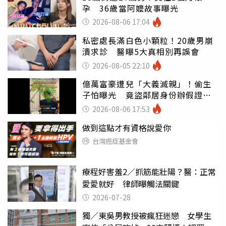
孕 36歲當阿嬤故事曝光
2026-08-06 17:04
私密處長滿白色小顆粒！20歲男崩
潰求診 醫曝5大真相別再誤會
2026-08-05 22:10
億萬富豪遭兒「大義滅親」！偷生
子怕曝光 竟盜鄰居身份辦假證落
戶
2026-08-06 17:53
做到這點才有資格說愛你
台灣癌症基金會
療程好害羞2／抓筋能壯陽？醫：正常
愛愛就好 律師曝觸法關鍵
2026-07-28
獨／東吳男教授被瘋狂迷戀 女學生