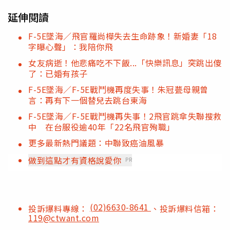
延伸閱讀
F-5E墜海／飛官羅尚樺失去生命跡象！新婚妻「18
字曝心聲」：我陪你飛
女友病逝！他悲痛吃不下飯...「快樂訊息」突跳出傻
了：已婚有孩子
F-5E墜海／F-5E戰鬥機再度失事！朱冠甍母親曾
言：再有下一個替兒去跳台東海
F-5E墜海／F-5E戰鬥機再失事！2飛官跳傘失聯搜救
中 在台服役逾40年「22名飛官殉職」
更多最新熱門議題：中聯致癌油風暴
做到這點才有資格說愛你
PR
(02)6630-8641
投訴爆料專線：
、投訴爆料信箱：
119@ctwant.com