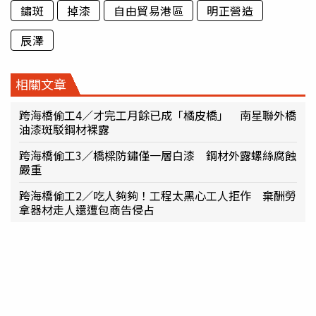
鏽斑
掉漆
自由貿易港區
明正營造
辰澤
相關文章
跨海橋偷工4／才完工月餘已成「橘皮橋」 南星聯外橋
油漆斑駁鋼材裸露
跨海橋偷工3／橋樑防鏽僅一層白漆 鋼材外露螺絲腐蝕
嚴重
跨海橋偷工2／吃人夠夠！工程太黑心工人拒作 棄酬勞
拿器材走人還遭包商告侵占