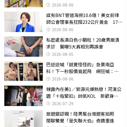
2026-08-06
誆有BNT管道海撈10.6億！美女前律
師公會理事長狂囤232公斤黃金 17人
遭起訴
2026-08-06
私密處長滿白色小顆粒！20歲男崩潰
求診 醫曝5大真相別再誤會
2026-08-05
巴逆逆喊「感覺怪怪的」急賣南亞
科！下一秒股價竟起飛 網狂喊：大V
天龍
2026-08-06
辣露內在美1／郭源元爆熱戀！河濱公
園「十指緊扣」帥氣KOL 新歡身份
曝光
2026-07-29
旅遊變認親！陸男幫台灣遊客拍照
閒聊驚覺「是失聯大伯」奇蹟重逢