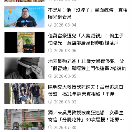
不是AI！他「沒脖子」畫面瘋傳 真相
曝光網看呆
2026-08-04
億萬富豪遭兒「大義滅親」！偷生子
怕曝光 竟盜鄰居身份辦假證落戶
2026-08-06
地表最強老爸！11歲女慘遭侵犯 父
「假冒她」騙噁狼上門後連轟2槍復仇
2026-08-05
陽明交大教授砍死妹夫！岳母追思首
發聲 揭11年經營真相駁「爭產」
2026-08-02
獨／東吳男教授被瘋狂迷戀 女學生
寄信「分屍吃掉」30次騷擾！認罪免
關
2026-07-30