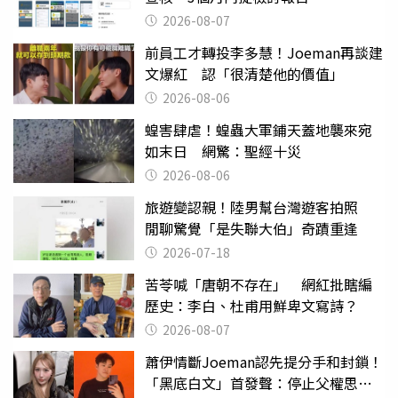
2026-08-07
前員工才轉投李多慧！Joeman再談建
文爆紅 認「很清楚他的價值」
2026-08-06
蝗害肆虐！蝗蟲大軍鋪天蓋地襲來宛
如末日 網驚：聖經十災
2026-08-06
旅遊變認親！陸男幫台灣遊客拍照
閒聊驚覺「是失聯大伯」奇蹟重逢
2026-07-18
苦苓喊「唐朝不存在」 網紅批瞎編
歷史：李白、杜甫用鮮卑文寫詩？
2026-08-07
蕭伊情斷Joeman認先提分手和封鎖！
「黑底白文」首發聲：停止父權思維