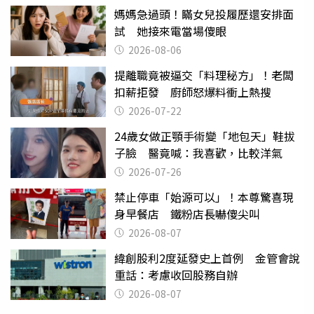
媽媽急過頭！瞞女兒投履歷還安排面
試 她接來電當場傻眼
2026-08-06
提離職竟被逼交「料理秘方」！老闆
扣薪拒發 廚師怒爆料衝上熱搜
2026-07-22
24歲女做正顎手術變「地包天」鞋拔
子臉 醫竟喊：我喜歡，比較洋氣
2026-07-26
禁止停車「始源可以」！本尊驚喜現
身早餐店 鐵粉店長嚇傻尖叫
2026-08-07
緯創股利2度延發史上首例 金管會說
重話：考慮收回股務自辦
2026-08-07