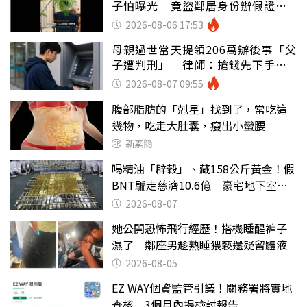
子怕曝光 竟盜鄰居身份辦假證落
戶
2026-08-06 17:53
母親過世當天提領206萬辦後事「父
子遭判刑」 律師：搶錢先下手是
罪
2026-08-07 09:55
腹部脂肪的「剋星」找到了，常吃這
幾物，吃走大肚囊，瘦出小蠻腰
新素簡
喝精油「辟穀」、藏158公斤黃金！假
BNT騙走慈濟10.6億 豪宅地下室竟
挖出乾鮑金庫
2026-08-07
她公開恐怖飛行經歷！搭機睡醒褲子
濕了 鄰座男趁熟睡猥褻還疑留體液
2026-08-05
EZ WAY個資監管引議！關務署將實地
查核 3個月內提檢討報告