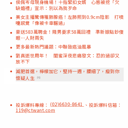
侯佩岑母現身機場！十指緊扣女婿 心態被挖「欠
缺婚禮」宣示：別以為我歹命
美女主播驚傳罹肺腺癌！左肺照到0.9cm陰影 打噴
嚏感覺「像被卡車輾過」
豪送583萬聘金！賤男要求58萬回禮 準新娘點鈔傻
眼…人財兩失
更多最新熱門議題：中聯致癌油風暴
劉真逝世周年！ 閨蜜深夜悲痛發文：忍的過卻又
放不下
減肥首選，檸檬加它，堅持一週，腰細了，瘦到你
懷疑人生
PR
(02)6630-8641
投訴爆料專線：
、投訴爆料信箱：
119@ctwant.com