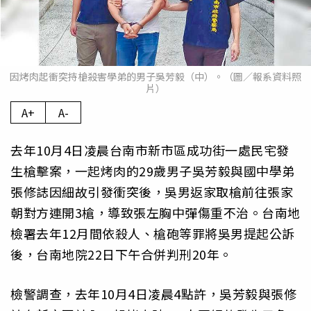
因烤肉起衝突持槍殺害學弟的男子吳芳毅（中）。（圖／報系資料照
片）
A+
A-
去年10月4日凌晨台南市新市區成功街一處民宅發
生槍擊案，一起烤肉的29歲男子吳芳毅與國中學弟
張修誌因細故引發衝突後，吳男返家取槍前往張家
朝對方連開3槍，導致張左胸中彈傷重不治。台南地
檢署去年12月間依殺人、槍砲等罪將吳男提起公訴
後，台南地院22日下午合併判刑20年。
檢警調查，去年10月4日凌晨4點許，吳芳毅與張修