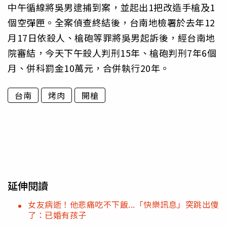
中午循線將吳男逮捕到案，並起出1把改造手槍及1
個空彈匣。全案偵查終結後，台南地檢署於去年12
月17日依殺人、槍砲等罪將吳男起訴後，經台南地
院審結，今天下午殺人判刑15年、槍砲判刑7年6個
月、併科罰金10萬元，合併執行20年。
台南
烤肉
開槍
延伸閱讀
女友病逝！他悲痛吃不下飯...「快樂訊息」突跳出傻
了：已婚有孩子