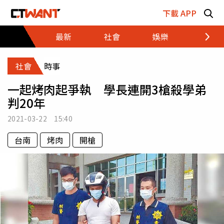
跳至主要內容區塊
下載 APP
最新
社會
娛樂
財經
社會
時事
一起烤肉起爭執 學長連開3槍殺學弟
判20年
2021-03-22 15:40
台南
烤肉
開槍