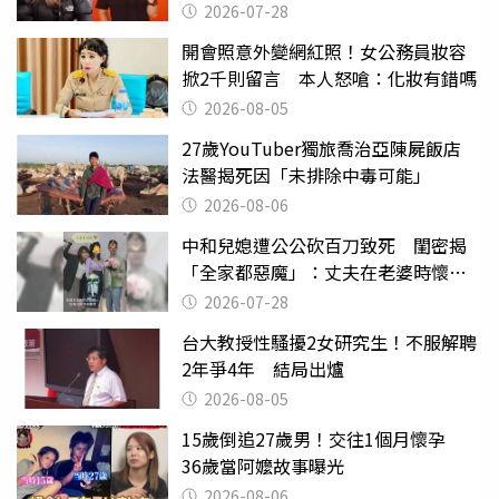
物化女性
2026-07-28
開會照意外變網紅照！女公務員妝容
掀2千則留言 本人怒嗆：化妝有錯嗎
2026-08-05
27歲YouTuber獨旅喬治亞陳屍飯店
法醫揭死因「未排除中毒可能」
2026-08-06
中和兒媳遭公公砍百刀致死 閨密揭
「全家都惡魔」：丈夫在老婆時懷孕
摔東西
2026-07-28
台大教授性騷擾2女研究生！不服解聘
2年爭4年 結局出爐
2026-08-05
15歲倒追27歲男！交往1個月懷孕
36歲當阿嬤故事曝光
2026-08-06