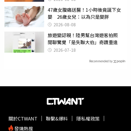
47歲女腹痛送醫！1小時後竟誕下女
嬰 26歲女兒：以為只是變胖
2026-08-08
旅遊變認親！陸男幫台灣遊客拍照
閒聊驚覺「是失聯大伯」奇蹟重逢
2026-07-18
Recommended by
關於CTWANT
聯繫&爆料
隱私權政策
發燒熱搜