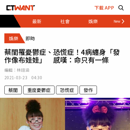
跳至主要內容區塊
下載 APP
最新
社會
娛樂
財經
娛樂
即時
蔡閨罹憂鬱症、恐慌症！4病纏身「發
作像布娃娃」 感嘆：命只有一條
編輯：
林翊涵
2021-03-23 04:30
蔡閨
重度憂鬱症
恐慌症
發作