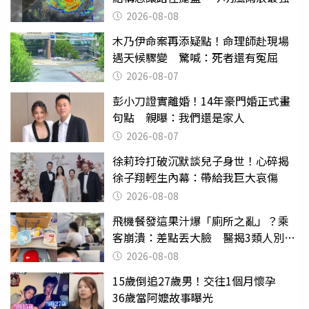
2026-08-08
木乃伊命案再添疑點！命理師赴現場
遇天候驟變 驚喊：死者還有冤屈
2026-08-07
彭小刀證實離婚！14年豪門婚正式畫
句點 親曝：我們還是家人
2026-08-07
徐莉玲打破沉默談兒子身世！心碎揭
徐子翔輕生內幕：帶給我巨大哀傷
2026-08-08
飛機餐發這果汁爆「廁所之亂」？乘
客崩潰：差點丟大臉 醫揭3類人別亂
喝
2026-08-08
15歲倒追27歲男！交往1個月懷孕
36歲當阿嬤故事曝光