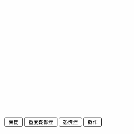
蔡閨
重度憂鬱症
恐慌症
發作