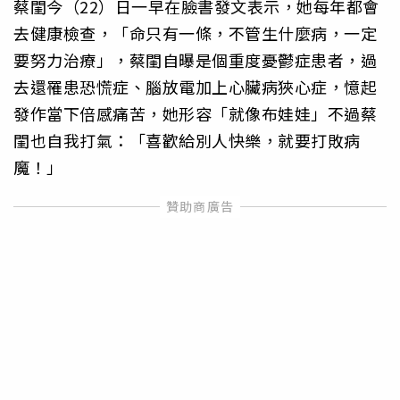
蔡閨今（22）日一早在臉書發文表示，她每年都會
去健康檢查，「命只有一條，不管生什麼病，一定
要努力治療」，蔡閨自曝是個重度憂鬱症患者，過
去還罹患恐慌症、腦放電加上心臟病狹心症，憶起
發作當下倍感痛苦，她形容「就像布娃娃」不過蔡
閨也自我打氣：「喜歡給別人快樂，就要打敗病
魔！」