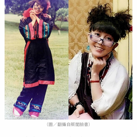
（圖／翻攝自蔡閨臉書）