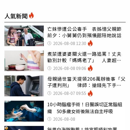
人氣新聞
亡妹慘遭公公毒手 表姊憶父親節
前夕：小舅舅仍到殯儀館陪她說話
2026-08-08 12:30
煮菜遭婆婆關火還一路追罵！丈夫
勸別計較「媽媽老了」 人妻超崩
潰：我像台傭
2026-08-08 09:06
母親過世當天提領206萬辦後事「父
子遭判刑」 律師：搶錢先下手是
罪
2026-08-07 09:55
10小時腦瘤手術！日醫誤切正常腦組
織 50多歲女術後無法自主呼吸
2026-08-08
無畏白海豚颱風！許富凱順利攻蛋