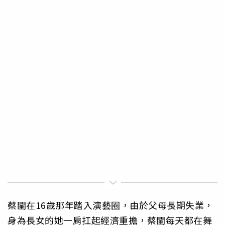
蔡閨在16歲那年踏入演藝圈，由於父母長期失業，
身為長女的她一肩扛起經濟重擔，蔡閨每天都在舞