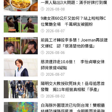
一票人點出3大問題：滿手好牌打到爛
2026-08-08
9歲女孩60公斤又如何？站上啦啦隊C
位驚艷全場 千萬網友被圈粉
2026-08-07
前員工才轉投李多慧！Joeman再談建
文爆紅 認「很清楚他的價值」
2026-08-06
慈濟遭詐走10.6億！ 李怡貞曝女律
師背景提4疑點
2026-08-07
陽明交大教授砍死妹夫！岳母追思首
發聲 揭11年經營真相駁「爭產」
2026-08-02
白海豚外圍環流已勾到台灣！雙眼牆
結構恐讓路徑擺盪 今明風雨浪最強