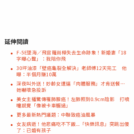
延伸閱讀
F-5E墜海／飛官羅尚樺失去生命跡象！新婚妻「18
字曝心聲」：我陪你飛
30坪油漆「壁癌龜裂全解決」老師傅12天完工 他
曝：半個月賺10萬
深夜叫外送！妙齡女遭逼「肉體服務」才肯送餐…
她嚇壞急投訴
美女主播驚傳罹肺腺癌！左肺照到0.9cm陰影 打噴
嚏感覺「像被卡車輾過」
更多最新熱門議題：中聯致癌油風暴
女友病逝！他悲痛吃不下飯...「快樂訊息」突跳出傻
了：已婚有孩子