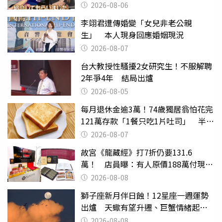
2026-08-06
李翊君遭傳婚變「女兒非老公親
生」 本人現身回應婚姻現況
2026-08-07
台大教授性騷擾2女研究生！不服解聘
2年爭4年 結局出爐
2026-08-05
每月退休金逾3萬！74歲獨居翁怕花完
121萬存款「1餐只吃1片吐司」 半年
後暴瘦嚇壞女兒
2026-08-07
故宮《龍藏經》打7折仍要131.6
萬！ 店員曝：有人原價188萬付現購
買
2026-08-08
獅子座新月伴日蝕！12星座一週運勢
出爐 天蠍有望升遷、巨蟹情緒起伏
大
2026-08-08