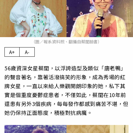
（圖／報系資料照、翻攝自蔡閨臉書）
A+
A-
56歲資深女星蔡閨，以浮誇造型及類似「唐老鴨」
的聲音著名，靠著活潑搞笑的形象，成為秀場的紅
牌女星，一直以來給人樂觀開朗印象的她，私下其
實是個重度憂鬱症患者，不僅如此，蔡閨在10年前
還患有另外3個疾病，每每發作都感到痛苦不堪，但
她仍保持正面態度，積極對抗病魔。