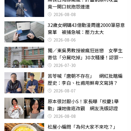
竟一開口就抱怨連連
2026-08-08
32歲女網購43億動漫周邊2000筆惡意
棄單 被捕急喊：壓力太大
2026-08-06
獨／東吳男教授被瘋狂迷戀 女學生
寄信「分屍吃掉」30次騷擾！認罪免
關
2026-07-30
苦苓喊「唐朝不存在」 網紅批瞎編
歷史：李白、杜甫用鮮卑文寫詩？
2026-08-07
原本很討厭小S！家長曝「校慶1舉
動」讓她徹底改觀 網友洗版認證
2026-08-08
松屋小編問「為何大家不來吃？」