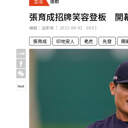
生活
運動
人物
汽車
張育成招牌笑容登板 開
專欄
房產新勢力
編輯：
溫振甫
2021-04-02 06:51
張育成
印地安人
老虎
先發
開
Next