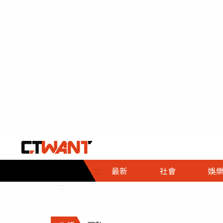
社會首頁
娛樂首頁
財經首頁
政
:::
最新
社會
娛
時事
即時
熱線
:::
直擊
大條
人物
調查
專題
３Ｃ