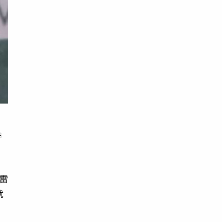
季
雷
就