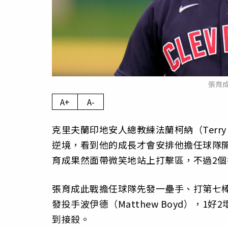
張育
A+
A-
克里夫蘭印地安人總教練法蘭柯納（Terry
逆境，看到他的成長才會安排他擔任球隊
育成果然面帶微笑地站上打擊區，不過2
張育成此戰擔任球隊先發一壘手、打第七棒
發投手波伊德（Matthew Boyd），
到接殺。