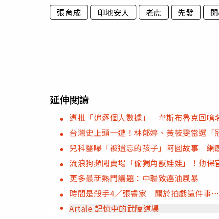
張育成
印地安人
老虎
先發
開
延伸閱讀
遭批「追逐個人數據」 韋斯布魯克回嗆
台灣史上頭一遭！林郁婷、黃筱雯當選「
兒科醫曝「被遺忘的孩子」阿圓故事 網
流浪狗頻闖賣場「偷獨角獸娃娃」！動保
更多最新熱門議題：中聯致癌油風暴
時間是殺手4／張睿家 關於拍戲這件事
Artale 記憶中的武陵道場