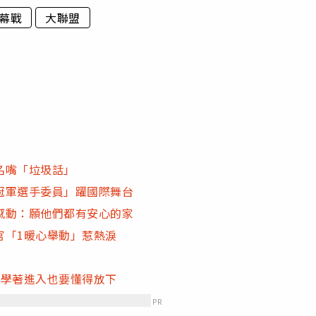
幕戰
大聯盟
名嘴「垃圾話」
冠軍選手委員」躍國際舞台
感動：願他們都有安心的家
官「1暖心舉動」惹熱淚
…學著進入也要懂得放下
PR