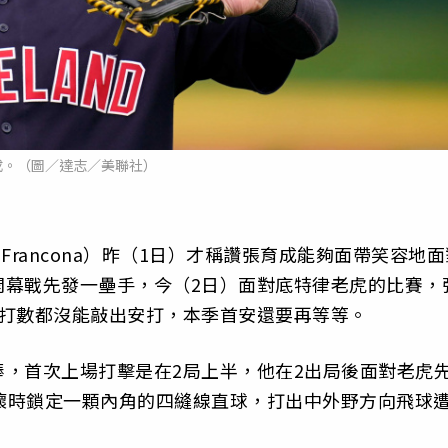
成。（圖／達志／美聯社）
 Francona）昨（1日）才稱讚張育成能夠面帶笑容地面
開幕戰先發一壘手，今（2日）面對底特律老虎的比賽，
個打數都沒能敲出安打，本季首安還要再等等。
，首次上場打擊是在2局上半，他在2出局後面對老虎
1好2壞時鎖定一顆內角的四縫線直球，打出中外野方向飛球