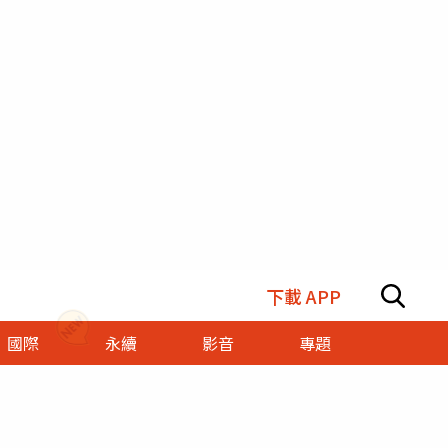
下載 APP
國際
永續
影音
專題