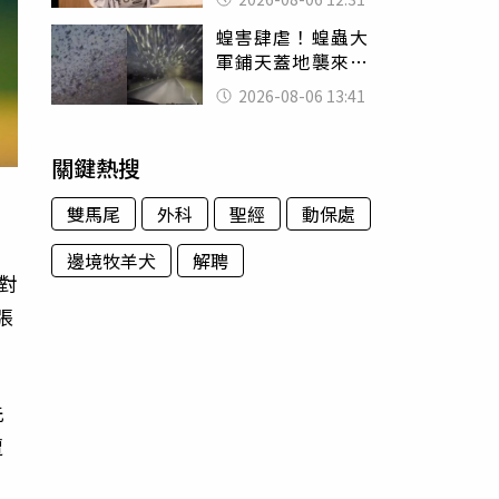
富商「養套殺2000
蝗害肆虐！蝗蟲大
萬」
軍鋪天蓋地襲來宛
如末日 網驚：聖
2026-08-06 13:41
經十災
關鍵熱搜
雙馬尾
外科
聖經
動保處
邊境牧羊犬
解聘
對
張
先
遭