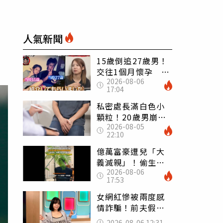
人氣新聞
15歲倒追27歲男！
交往1個月懷孕 36
2026-08-06
歲當阿嬤故事曝光
17:04
私密處長滿白色小
顆粒！20歲男崩潰
2026-08-05
求診 醫曝5大真相
22:10
別再誤會
億萬富豪遭兒「大
義滅親」！偷生子
2026-08-06
怕曝光 竟盜鄰居
17:53
身份辦假證落戶
女網紅慘被兩度感
情詐騙！前夫假割
頸詐光200萬再遇假
2026-08-06 12:31