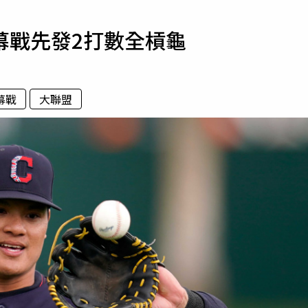
寵物
幕戰先發2打數全槓龜
運勢
運動
梅酒
幕戰
大聯盟