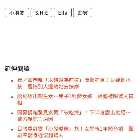
小朋友
S.H.E
Ella
勁寶
延伸閱讀
獨／藍恭唯「以結婚為前提」問鄭亦真：要幾個小
孩 邊陪別人邊約她去按摩
胎記認出親生女…兒子1秒變女婿 婦婚禮曝驚人真
相
開募捐箱驚見女屍「被吃掉」！下半身露出氣絕…
警方曝死亡原因
目睹賈靜雯「沙發曖昧」尪！女星斬1年短命婚 靠
副業翻身近況超驚人