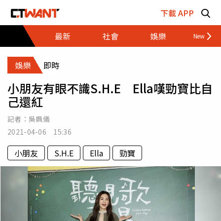
跳至主要內容區塊
下載 APP
最新
社會
娛樂
財經
娛樂
即時
小朋友有眼不識S.H.E Ella嘆勁寶比自
己還紅
記者：
吳姵儀
2021-04-06 15:36
小朋友
S.H.E
Ella
勁寶