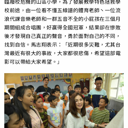
臨癈校危機的山區小學，
為了發展教學特色拯救學
校前途，
由一位看不懂五線譜的體育老師丶一位流
浪代課音樂老師和一群五音
不全的小屁孩在三個月
期間組成合唱團，好贏得全國冠軍，
結果卻在慘敗
後才發現自己真正的聲音，勇於面對自己的不同，
找到自信。馬志翔表示：「近期很多災難，
尤其台
灣最近有很大的事故，大家都很悲傷，
希望這部電
影可以帶給大家希望。」