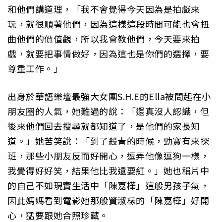
和他們講道理
，「我不會覺得今天因為是拍戲來
玩，就很順著他們，
因為這樣這段時間可能也會扭
曲他們的價值觀，所以我會教他們，
今天要來拍
戲，就要把事情做好，因為這也是你們的選擇，
要
尊重工作。」
出身於華語樂壇最強大女團S.H.E的Ella被問起在小
朋友圈
的人氣，她難過的說：「還真沒人認識，
但
後來他們回去搜尋就都知道了，是他們的家長知
道。」她苦笑說：
「到了殺青的時候，勁寶有來探
班，那些小朋友反而好開心，
逗弄他像逗狗一樣，
我覺得好好笑，結果他比我還要紅。」
她也稱片中
的自己不如現實生活中「陳嘉樺」這般男孩子氣，
因此媽媽看到電影她那般賢淑樣的「陳嘉樺」好開
心，
猛要跟她合照珍藏。