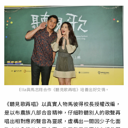
Ella與馬志翔合作《聽見歌再唱》培養出好交情。
《聽見歌再唱》以真實人物馬彼得校長授權改編，
是以布農族八部合
音精神，仔細聆聽別人的歌聲再
唱出相對應的聲音為靈感，
虛構出一間因少子化面