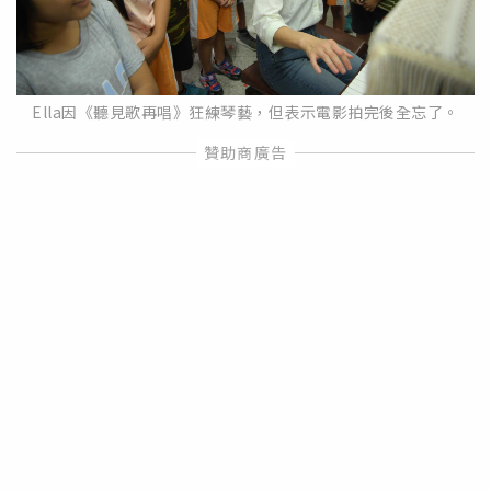
Ella因《聽見歌再唱》狂練琴藝，但表示電影拍完後全忘了。