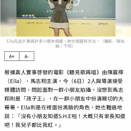
Ella在此片要與許多小朋友相處，她也相當有方法。（攝影／張祐
銘，下同）
A+
A-
根據真人實事啓發的電影《聽見歌再唱》由陳嘉樺
（Ella）、馬
志翔主演，今（6日）2人與導演接受
媒體訪問，
問起面對一群小朋友拍攝，沒想到馬志
翔則是「孩子王」，
在一群小朋友中扮演親切的大
哥哥，Ella則是在裡面扮黑臉的角
色，她也難過地
說：「沒有小朋友知道S.H.E啦！
大概只有家長知道
吧！我兒子都比我紅。」