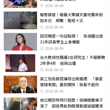
2026-08-06
蝗害肆虐！蝗蟲大軍鋪天蓋地襲來宛
如末日 網驚：聖經十災
2026-08-06
因范曉萱一句話點頭！ 孫淑媚出道
31年認真學生上身備戰
2026-08-06
台大教授性騷擾2女研究生！不服解聘
2年爭4年 結局出爐
2026-08-05
員工怕丟臉拒讓母出席婚禮 「最愛
發錢老闆」震怒開除：我看不起你
2026-08-05
她公開恐怖飛行經歷！搭機睡醒褲子
濕了 鄰座男趁熟睡猥褻還疑留體液