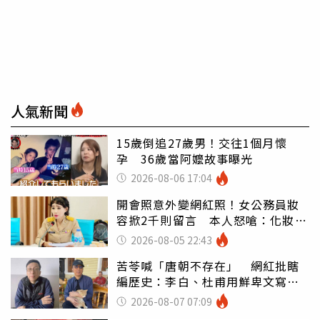
人氣新聞
15歲倒追27歲男！交往1個月懷
孕 36歲當阿嬤故事曝光
2026-08-06 17:04
開會照意外變網紅照！女公務員妝
容掀2千則留言 本人怒嗆：化妝有
錯嗎
2026-08-05 22:43
苦苓喊「唐朝不存在」 網紅批瞎
編歷史：李白、杜甫用鮮卑文寫
詩？
2026-08-07 07:09