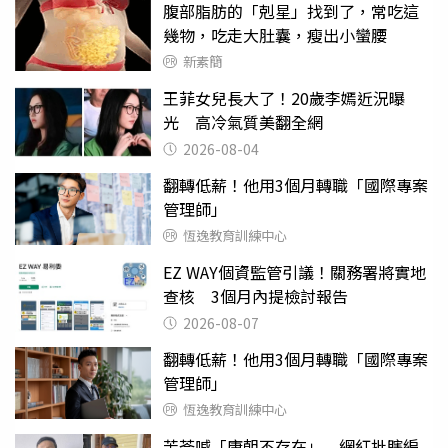
腹部脂肪的「剋星」找到了，常吃這
幾物，吃走大肚囊，瘦出小蠻腰
新素簡
王菲女兒長大了！20歲李嫣近況曝
光 高冷氣質美翻全網
2026-08-04
翻轉低薪！他用3個月轉職「國際專案
管理師」
恆逸教育訓練中心
EZ WAY個資監管引議！關務署將實地
查核 3個月內提檢討報告
2026-08-07
翻轉低薪！他用3個月轉職「國際專案
管理師」
恆逸教育訓練中心
苦苓喊「唐朝不存在」 網紅批瞎編