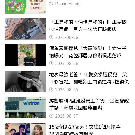
Pikmin Bloom
「車是我的、油也是我的」睡車竟被
收住宿費 官方一句話打臉飯店
2026-08-06
億萬富豪遭兒「大義滅親」！偷生子
怕曝光 竟盜鄰居身份辦假證落戶
2026-08-06
地表最強老爸！11歲女慘遭侵犯 父
「假冒她」騙噁狼上門後連轟2槍復仇
2026-08-05
緯創股利2度延發史上首例 金管會說
重話：考慮收回股務自辦
2026-08-07
15歲倒追27歲男！交往1個月懷孕
36歲當阿嬤故事曝光