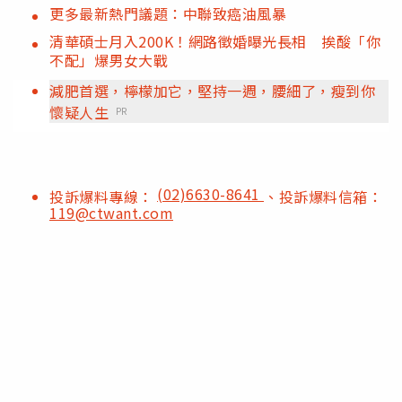
更多最新熱門議題：中聯致癌油風暴
清華碩士月入200K！網路徵婚曝光長相 挨酸「你
不配」爆男女大戰
減肥首選，檸檬加它，堅持一週，腰細了，瘦到你
懷疑人生
PR
(02)6630-8641
投訴爆料專線：
、投訴爆料信箱：
119@ctwant.com