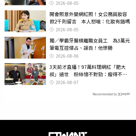
2026-08-05
開會照意外變網紅照！女公務員妝容
掀2千則留言 本人怒嗆：化妝有錯嗎
2026-08-05
獨／學霸牙醫槓離職女員工 為3萬元
筆電互控侵占、誣告！他慘勝
2026-08-06
3天前才直播！97萬料理網紅「肥大
叔」過世 粉絲憶不對勁：瘦得不合
理
2026-08-07
Recommended by