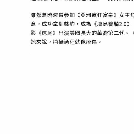
雖然葛曉潔曾參加《亞洲瘋狂富豪》女主
意，成功拿到戲約，成為《壇島警騎2.0》、
影《虎尾》出演美國長大的華裔第二代。
她來說，拍攝過程就像療傷。