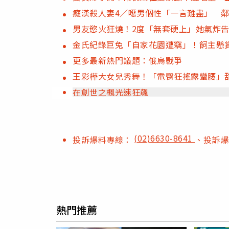
癡漢殺人妻4／噁男個性「一言難盡」 
男友慾火狂燒！2度「無套硬上」她氣炸
金氏紀錄巨兔「自家花園遭竊」！飼主懸
更多最新熱門議題：俄烏戰爭
王彩樺大女兒秀舞！「電臀狂搖露蠻腰」
在創世之楓光速狂飆
(02)6630-8641
投訴爆料專線：
、投訴
熱門推薦