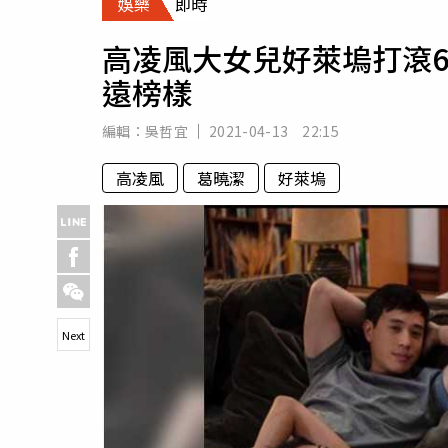
娛樂
即時
人物
汽車
高凌風大女兒好萊塢打滾
專欄
遠榜樣
房產新勢力
編輯：
吳哲宜
2021-04-13 22:15
高凌風
葛曉潔
好萊塢
Next