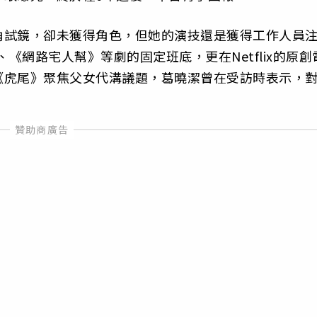
角試鏡，卻未獲得角色，但她的演技還是獲得工作人員
《網路宅人幫》等劇的固定班底，更在Netflix的原創
《虎尾》聚焦父女代溝議題，葛曉潔曾在受訪時表示，