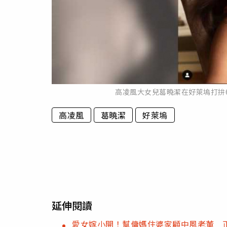
高凌風大女兒葛曉潔在好萊塢打拚
高凌風
葛曉潔
好萊塢
延伸閱讀
愛女嫁小開！幫傭媽住婆家顧中風老董 