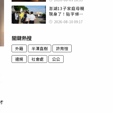
母1反應陷僵局
澎湖13子家庭母親
現身了！貼字條稱
「很愛孩子」：請
2026-08-10 09:17
還我們平靜生活
關鍵熱搜
外籍
半澤直樹
許育愷
違規
社會處
公公
須
家
才
與