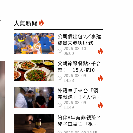
永
人氣新聞
公司債出包2／李建
成辯未參與財務
2026-08-10
自救會轟「又再
06:00
騙」擬團體訴訟
父親節聚餐點3千合
菜！「15人擠10人
2026-08-09
桌」她餓到崩潰
14:23
網傻眼：讓店家看
笑話
外籍車手來台「領
完就跑」！4人快閃
2026-08-09
犯案全栽了 機場
11:49
也逃不掉
陪伴8年竟非親孫？
兒子車禍亡「祖父
母求驗DNA」 生
2026-08-09 18:55