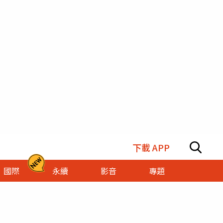
下載 APP
國際
永續
影音
專題