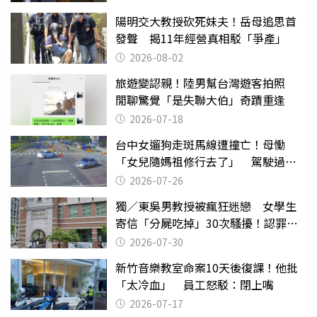
陽明交大教授砍死妹夫！岳母追思首
發聲 揭11年經營真相駁「爭產」
2026-08-02
旅遊變認親！陸男幫台灣遊客拍照
閒聊驚覺「是失聯大伯」奇蹟重逢
2026-07-18
台中女遛狗走斑馬線遭撞亡！母慟
「女兒隨媽祖修行去了」 駕駛過失
致死判9月
2026-07-26
獨／東吳男教授被瘋狂迷戀 女學生
寄信「分屍吃掉」30次騷擾！認罪免
關
2026-07-30
新竹音樂教室命案10天後復課！他批
「太冷血」 員工怒駁：閉上嘴
2026-07-17