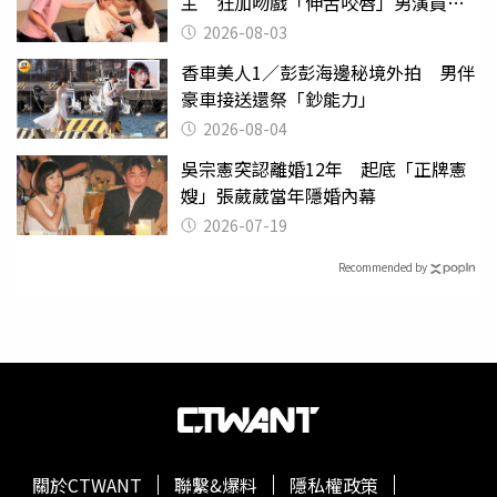
主 狂加吻戲「伸舌咬唇」男演員崩
潰
2026-08-03
香車美人1／彭彭海邊秘境外拍 男伴
豪車接送還祭「鈔能力」
2026-08-04
吳宗憲突認離婚12年 起底「正牌憲
嫂」張葳葳當年隱婚內幕
2026-07-19
Recommended by
關於CTWANT
聯繫&爆料
隱私權政策