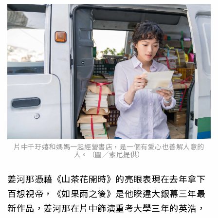
片中千玗嬉和媽媽一起經營書店，是一個有愛心也善解人意的
人。（圖／索尼提供）
姜河那憑藉《山茶花開時》的亮眼表現在去年拿下
百想視帝，《如果雨之後》是他睽違大銀幕三年最
新作品，姜河那在片中飾演重考大學三年的英浩，