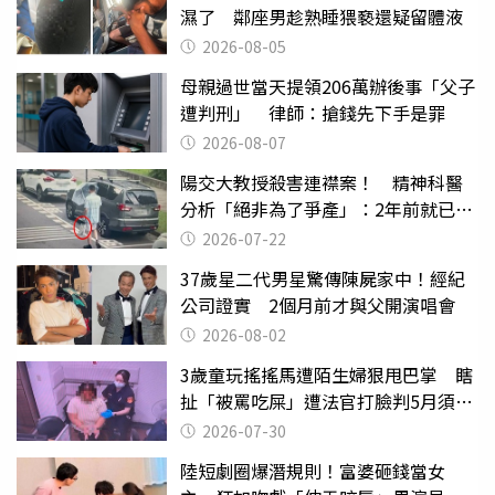
濕了 鄰座男趁熟睡猥褻還疑留體液
2026-08-05
母親過世當天提領206萬辦後事「父子
遭判刑」 律師：搶錢先下手是罪
2026-08-07
陽交大教授殺害連襟案！ 精神科醫
分析「絕非為了爭產」：2年前就已言
行詭異
2026-07-22
37歲星二代男星驚傳陳屍家中！經紀
公司證實 2個月前才與父開演唱會
2026-08-02
3歲童玩搖搖馬遭陌生婦狠甩巴掌 瞎
扯「被罵吃屎」遭法官打臉判5月須入
監
2026-07-30
陸短劇圈爆潛規則！富婆砸錢當女