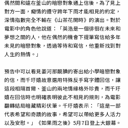
偶然間和遠在釜山的暗戀對象通上信後，為了見上
對方一面，癡情的遵守跨年下雨才能相見的約定，
深情指數完全不輸在《山茶花開時》的演出。對於
電影中的角色他說道：「英浩是一個徘徊在未來和
夢想之間的人，他在偶然的機會下提筆寫信給多年
未見的暗戀對象，透過等待和寫信，他重新找到對
人生的熱情。」
預告中可以看見姜河那靦腆的寄出給小學暗戀對象
的信，而千玗嬉故意選用特殊反手寫字體回信，讓
這段相隔首爾、釜山的兩地情緣格外珍貴，而千玗
嬉在回信時也明確表明彼此不相見的規則，為電影
翻轉結局暗藏精彩伏筆。千玗嬉表示：「這是一部
代表希望和奇蹟的故事，希望可以帶給更多人活力
以及安慰。」《如果雨之後》5月7日登上大銀幕。