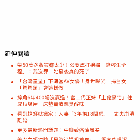
延伸閱讀
帶50萬嫁妝被嫌太少！公婆虐打媳婦「錄輕生全
程」：我沒罪 她最後真的死了
「台灣童星」下海當AV女優！身世曝光 揭台女
「駕駕駕」會這樣做
摔角6年400場沒贏過！富二代正妹「上億豪宅」住
成垃圾屋 床墊黃漬飄臭酸味
看到蟑螂就搬家！人妻「3年換18間房」 丈夫崩潰
離婚
更多最新熱門議題：中聯致癌油風暴
美女主播撞臉「最時尚媽祖神像」 網友傻眼認