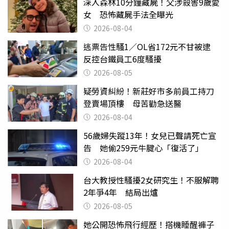
深入森林10分鐘藏屍！父涉殺害9歲愛
女 恐怖藏屍手法全曝光
2026-08-04
逃票告性騷1／OL省172元不甘被逮
反控台鐵員工6度騷擾
2026-08-05
疑勞資糾紛！新莊好市多前員工持刀
登賣場頂樓 母苦勸急送醫
2026-08-04
56歲婦失蹤13年！女兒已聲請死亡宣
告 她偷259元牛腱心「復活了」
2026-08-04
台大教授性騷擾2女研究生！不服解聘
2年爭4年 結局出爐
2026-08-05
她公開恐怖飛行經歷！搭機睡醒褲子