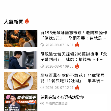
人氣新聞
買195元鹹酥雞忘帶錢！老闆神操作
「倒找5元」 全網看哭：這就是台
灣
2026-08-07 16:01
母親過世當天提領206萬辦後事「父
子遭判刑」 律師：搶錢先下手是
罪
2026-08-07 09:55
坐擁百萬存款仍不敢花！74歲獨居
翁「1餐只吃1片吐司」 半年後暴
瘦嚇壞女兒
2026-08-07 12:01
做到這點才有資格說愛你
台灣癌症基金會