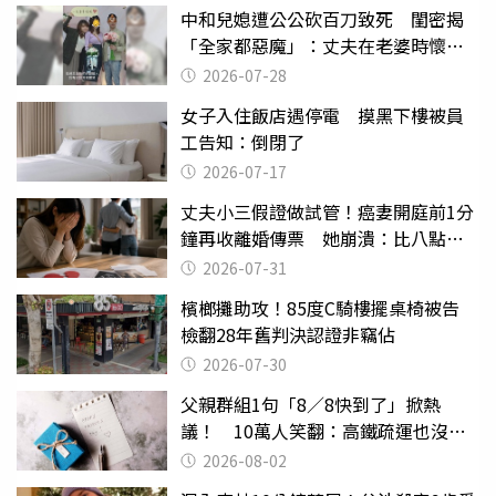
中和兒媳遭公公砍百刀致死 閨密揭
「全家都惡魔」：丈夫在老婆時懷孕
摔東西
2026-07-28
女子入住飯店遇停電 摸黑下樓被員
工告知：倒閉了
2026-07-17
丈夫小三假證做試管！癌妻開庭前1分
鐘再收離婚傳票 她崩潰：比八點檔
還扯
2026-07-31
檳榔攤助攻！85度C騎樓擺桌椅被告
檢翻28年舊判決認證非竊佔
2026-07-30
父親群組1句「8／8快到了」掀熱
議！ 10萬人笑翻：高鐵疏運也沒列
父親節
2026-08-02