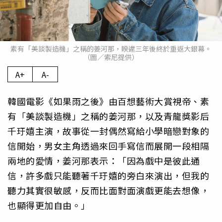
素有「美談製造機」之稱的姜河那，睽違三年後終於重返大銀幕。
（圖／索尼提供）
A+
A-
韓國電影《如果雨之後》由百想藝術大賞視帝、素
有「美談製造機」之稱的姜河那，以及青龍獎影后
千玗嬉主演，故事從一封偶然寫給小學暗戀對象的
信開始，男女主角透過來回手寫信而展開一段相隔
兩地的愛情，姜河那表示：「因為戲中是彼此通
信，許多戲只能聽著千玗嬉的旁白來演出，但我的
聽力其實很敏感，反而比面對面演戲更能去想像，
也顯得更加自由。」