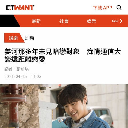
跳至主要內容區塊
下載 APP
最新
社會
娛樂
財經
娛樂
即時
姜河那多年未見暗戀對象 痴情通信大
談遠距離戀愛
記者：
張毓琪
2021-04-15 11:03