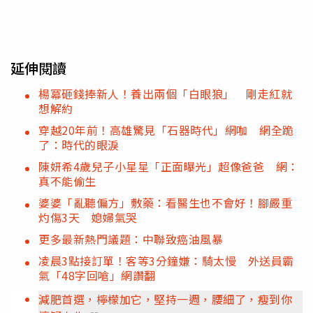
延伸閱讀
楊冪砸錢捧新人！養出兩個「白眼狼」 剛走紅就
想解約
穿越20年前！高雄驚見「石器時代」網咖 網全跪
了：時代的眼淚
陳妍希4歲兒子小星星「正面曝光」超像爸爸 網：
真不能偷生
婆婆「亂聽偏方」敷藥：看醫生也不會好！腳嚴重
灼傷3天 媳婦氣哭
更多最新熱門議題：中聯致癌油風暴
凌晨3點接訂單！客等3分鐘嫌：騎太慢 外送員霸
氣「48字回嗆」網讚翻
減肥首選，檸檬加它，堅持一週，腰細了，瘦到你