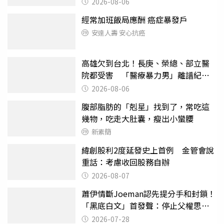
2026-08-06
經常加班飯局應酬 癌症暴發戶
安達人壽 安心抗癌
高雄欠到台北！長庚、榮總、部立醫
院都受害 「醫療暴力男」離譜紀錄
曝光
2026-08-06
腹部脂肪的「剋星」找到了，常吃這
幾物，吃走大肚囊，瘦出小蠻腰
新素簡
緯創股利2度延發史上首例 金管會說
重話：考慮收回股務自辦
2026-08-07
蕭伊情斷Joeman認先提分手和封鎖！
「黑底白文」首發聲：停止父權思維
物化女性
2026-07-28