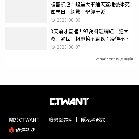
蝗害肆虐！蝗蟲大軍鋪天蓋地襲來宛
如末日 網驚：聖經十災
2026-08-06
3天前才直播！97萬料理網紅「肥大
叔」過世 粉絲憶不對勁：瘦得不合
理
2026-08-07
Recommended by
關於CTWANT
聯繫&爆料
隱私權政策
發燒熱搜