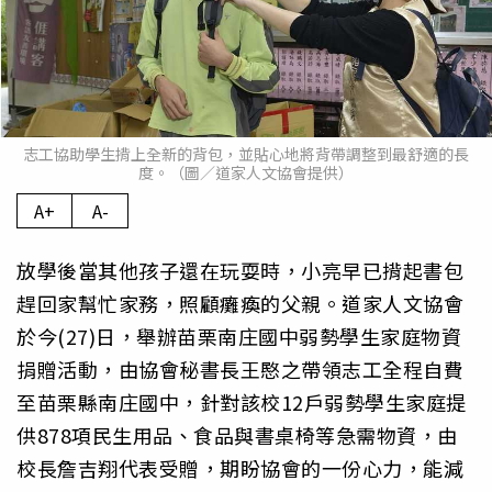
志工協助學生揹上全新的背包，並貼心地將背帶調整到最舒適的長
度。（圖／道家人文協會提供）
A+
A-
放學後當其他孩子還在玩耍時，小亮早已揹起書包
趕回家幫忙家務，照顧癱瘓的父親。道家人文協會
於今(27)日，舉辦苗栗南庄國中弱勢學生家庭物資
捐贈活動，由協會秘書長王愍之帶領志工全程自費
至苗栗縣南庄國中，針對該校12戶弱勢學生家庭提
供878項民生用品、食品與書桌椅等急需物資，由
校長詹吉翔代表受贈，期盼協會的一份心力，能減