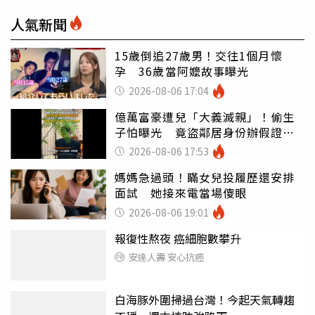
人氣新聞
15歲倒追27歲男！交往1個月懷
孕 36歲當阿嬤故事曝光
2026-08-06 17:04
億萬富豪遭兒「大義滅親」！偷生
子怕曝光 竟盜鄰居身份辦假證落
戶
2026-08-06 17:53
媽媽急過頭！瞞女兒投履歷還安排
面試 她接來電當場傻眼
2026-08-06 19:01
報復性熬夜 癌細胞數攀升
安達人壽 安心抗癌
白海豚外圍掃過台灣！今起天氣轉趨