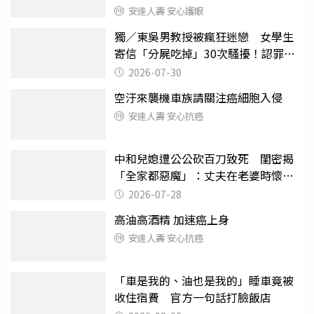
安達人壽 安心護眼
獨／東吳男教授被瘋狂迷戀 女學生
寄信「分屍吃掉」30次騷擾！認罪免
關
2026-07-30
空汙來襲機車族請關注癌細胞入侵
安達人壽 安心抗癌
中和兒媳遭公公砍百刀致死 閨密揭
「全家都惡魔」：丈夫在老婆時懷孕
摔東西
2026-07-28
高油高酒精 加速癌上身
安達人壽 安心抗癌
「車是我的、油也是我的」睡車竟被
收住宿費 官方一句話打臉飯店