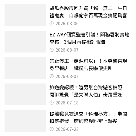
胡瓜靠股市回升買「獨一無二」生日
禮寵妻 自爆偷拿百萬現金搞砸驚喜
2026-08-06
EZ WAY個資監管引議！關務署將實地
查核 3個月內提檢討報告
2026-08-07
禁止停車「始源可以」！本尊驚喜現
身早餐店 鐵粉店長嚇傻尖叫
2026-08-07
旅遊變認親！陸男幫台灣遊客拍照
閒聊驚覺「是失聯大伯」奇蹟重逢
2026-07-18
提離職竟被逼交「料理秘方」！老闆
扣薪拒發 廚師怒爆料衝上熱搜
2026-07-22