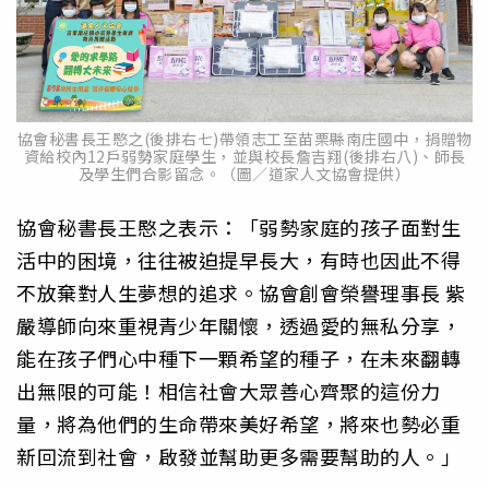
協會秘書長王愍之(後排右七)帶領志工至苗栗縣南庄國中，捐贈物
資給校內12戶弱勢家庭學生，並與校長詹吉翔(後排右八)、師長
及學生們合影留念。（圖／道家人文協會提供）
協會秘書長王愍之表示：「弱勢家庭的孩子面對生
活中的困境，往往被迫提早長大，有時也因此不得
不放棄對人生夢想的追求。協會創會榮譽理事長 紫
嚴導師向來重視青少年關懷，透過愛的無私分享，
能在孩子們心中種下一顆希望的種子，在未來翻轉
出無限的可能！相信社會大眾善心齊聚的這份力
量，將為他們的生命帶來美好希望，將來也勢必重
新回流到社會，啟發並幫助更多需要幫助的人。」