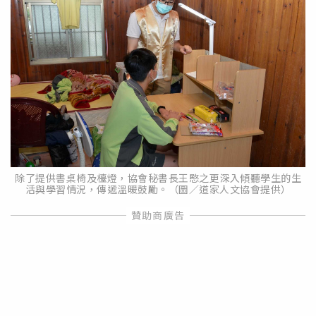
除了提供書桌椅及檯燈，協會秘書長王愍之更深入傾聽學生的生
活與學習情況，傳遞溫暖鼓勵。（圖／道家人文協會提供）