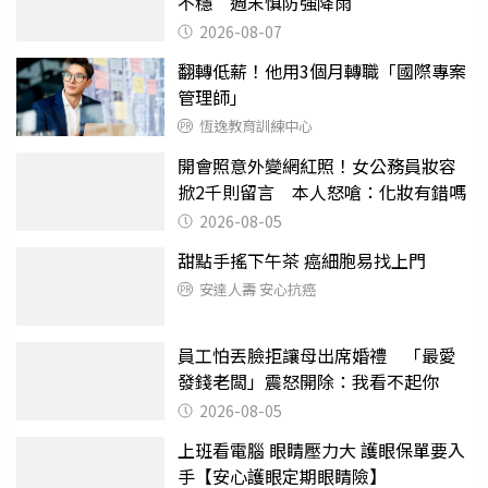
不穩 週末慎防強降雨
2026-08-07
翻轉低薪！他用3個月轉職「國際專案
管理師」
恆逸教育訓練中心
開會照意外變網紅照！女公務員妝容
掀2千則留言 本人怒嗆：化妝有錯嗎
2026-08-05
甜點手搖下午茶 癌細胞易找上門
安達人壽 安心抗癌
員工怕丟臉拒讓母出席婚禮 「最愛
發錢老闆」震怒開除：我看不起你
2026-08-05
上班看電腦 眼睛壓力大 護眼保單要入
手【安心護眼定期眼睛險】