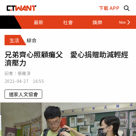
跳至主要內容區塊
下載 APP
最新
社會
娛樂
財經
生活
綜合
兄弟齊心照顧癱父 愛心捐贈助減輕經
濟壓力
記者：
張雅淳
2021-04-27 16:55
道家人文協會