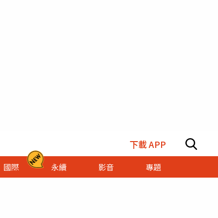
下載 APP
國際
永續
影音
專題