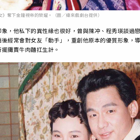
女》奪下金鐘視帝的榮耀。（圖／緯來戲劇台提供）
印象，他私下的異性緣也很好，曾與陳冲、程秀瑛談過
酒後經常會對女友「動手」，重創他原本的優質形象，
行擺攤賣牛肉麵扛生計。