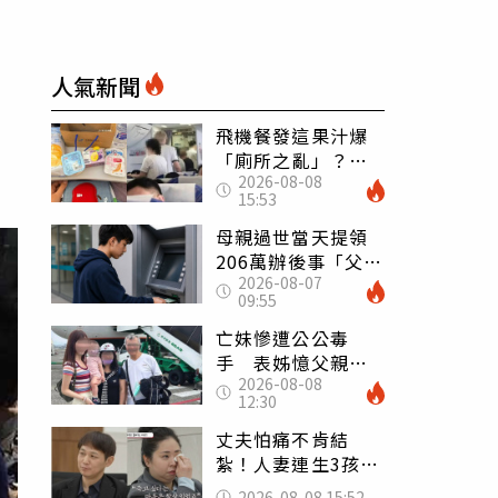
人氣新聞
飛機餐發這果汁爆
「廁所之亂」？乘
2026-08-08
客崩潰：差點丟大
15:53
臉 醫揭3類人別亂
喝
母親過世當天提領
206萬辦後事「父子
2026-08-07
遭判刑」 律師：
09:55
搶錢先下手是罪
亡妹慘遭公公毒
手 表姊憶父親節
2026-08-08
前夕：小舅舅仍到
12:30
殯儀館陪她說話
丈夫怕痛不肯結
紮！人妻連生3孩
控遭家暴淚喊：真
2026-08-08 15:52