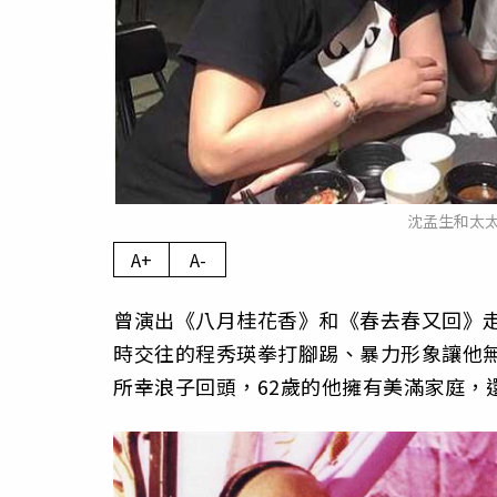
沈孟生和太
A+
A-
曾演出《八月桂花香》和《春去春又回》走
時交往的程秀瑛拳打腳踢、暴力形象讓他
所幸浪子回頭，62歲的他擁有美滿家庭，