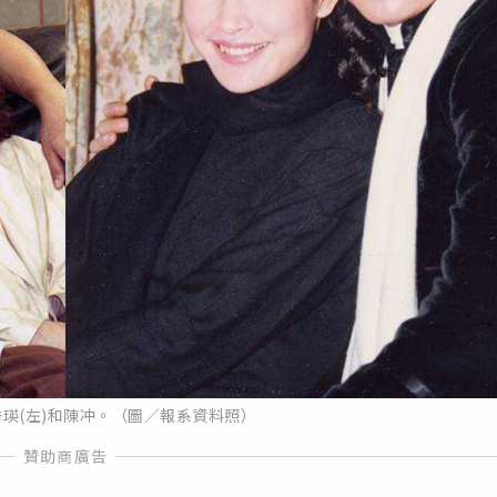
瑛(左)和陳冲。（圖／報系資料照）