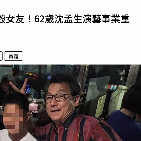
寵物
毆女友！62歲沈孟生演藝事業重
運勢
運動
梅酒
賣麵