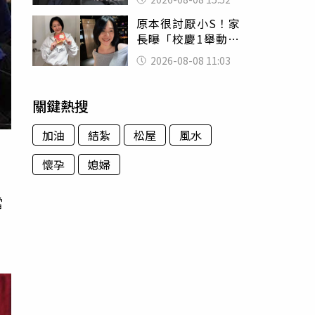
的好累
原本很討厭小S！家
長曝「校慶1舉動」
讓她徹底改觀 網
2026-08-08 11:03
友洗版認證
關鍵熱搜
加油
結紮
松屋
風水
懷孕
媳婦
當
，