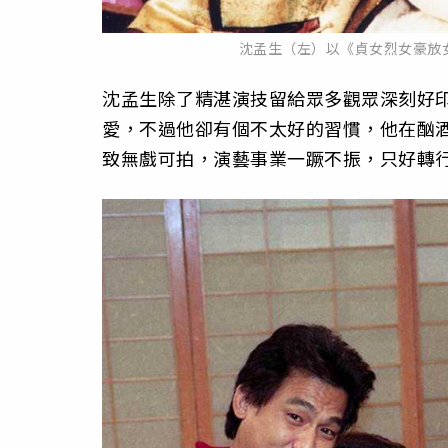
沈孟生（左）以《貞女烈女豪放
沈孟生除了精湛演技留給眾多觀眾深刻好
愛，不過他卻有個不太好的習慣，他在酗
致無戲可拍，演藝事業一蹶不振，只好轉