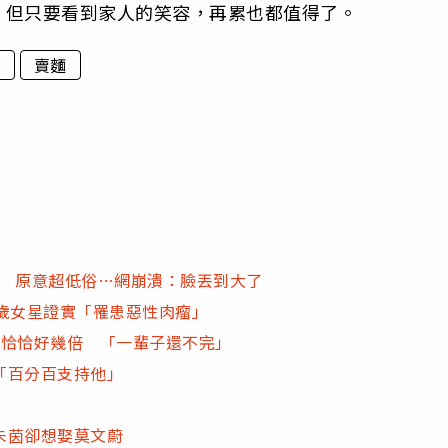
，但只要看到家人的笑容，再累也都值得了。
生
賣麵
眼尬笑 原意超低俗…網崩潰：臉丟到大了
歲女星證實「罹患惡性肉瘤」
澎恰恰好幾倍 「一輩子還不完」
「百分百支持他」
上朱茵卻想娶莫文蔚