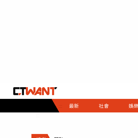
社會首頁
娛樂首頁
財經首頁
政
:::
最新
社會
娛
時事
即時
熱線
:::
直擊
大條
人物
調查
專題
３Ｃ