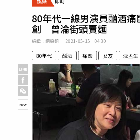
娛樂
即時
人物
汽車
80年代一線男演員酗酒痛
專欄
創 曾淪街頭賣麵
房產新勢力
編輯：
網編組
2021-05-15 04:30
80年代
酗酒
痛毆
女友
沈孟生
Next