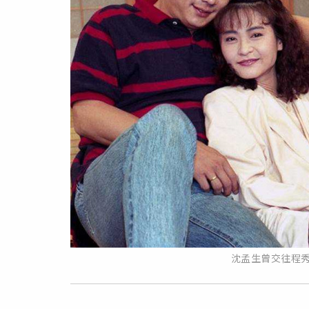
沈孟生曾交往程秀