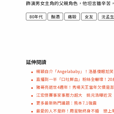
飾演男女主角的父親角色，他坦言雖辛苦
80年代
酗酒
痛毆
女友
沈孟
延伸閱讀
楊穎自介「Angelababy」！洛基傻
直播到一半「口吐鮮血」粉絲全嚇壞！20
豬哥亮逝世4週年！秀場天王當年欠債是
江宏傑賽事家事壓力超大 姚元浩曝近況
更多最新熱門議題：熊本7.1強震
最愛的人不是妳！周星馳終身不婚 戀