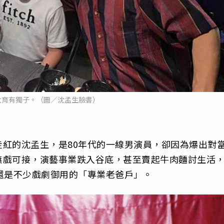
太育有獨子。（圖／沈孟生臉書）
紅的沈孟生，是80年代的一線男演員，卻因為爆出對
無戲可接，演藝事業跌入谷底，甚至賣起牛肉麵討生活
還是不少戲劇御用的「專業老爸戶」。