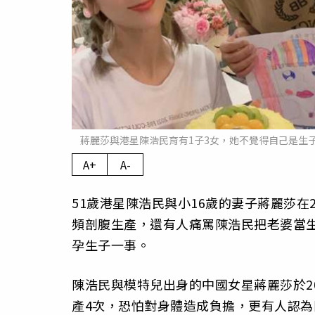
蔣麗莎與港星陳浩民育有1子3女，她不覺得自己是生
A+
A-
51歲港星陳浩民與小16歲的妻子蔣麗莎在
頻剖腹生產，還有人痛罵陳浩民把老婆當
孕生子一事。
陳浩民與模特兒出身的中國女星蔣麗莎於20
產4次，恐怕對身體造成負擔，更有人認