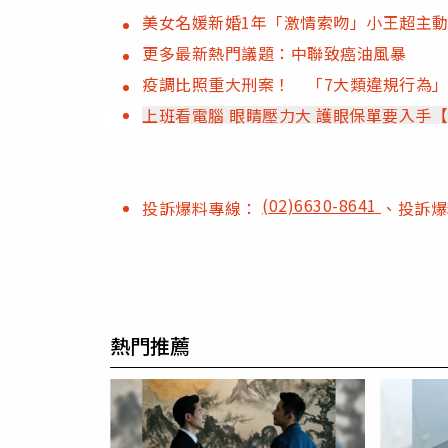
美女名媛新婚1年「激情索吻」小王超主
更多最新熱門議題：中聯致癌油風暴
疫調比照重大刑案！ 「7大類違規行為」
上班看電腦 眼睛壓力大 護眼保單要入手
(02)6630-8641
投訴爆料專線：
、投訴
熱門推薦