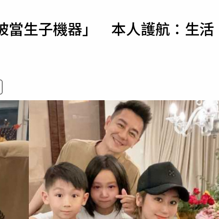
寵物
「被當生子機器」 本人護航：生活
運勢
運動
梅酒