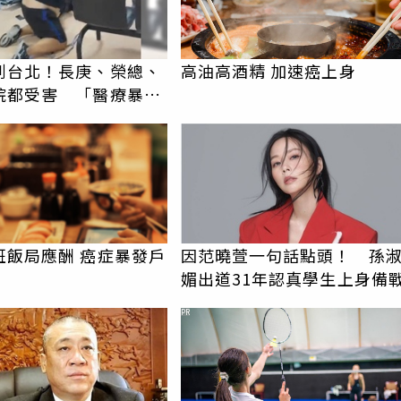
到台北！長庚、榮總、
高油高酒精 加速癌上身
院都受害 「醫療暴力
譜紀錄曝光
班飯局應酬 癌症暴發戶
因范曉萱一句話點頭！ 孫
媚出道31年認真學生上身備
PR