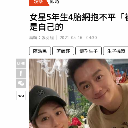
娛樂
即時
人物
汽車
女星5年生4胎網抱不平
專欄
是自己的
房產新勢力
編輯：
張羽緹
2021-05-16 04:30
陳浩民
蔣麗莎
懷孕生子
生子機器
Next