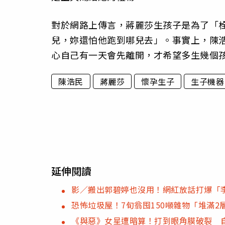
對於網路上傳言，蔣麗莎生孩子是為了「
兒，妳還怕他跑到哪兒去」。事實上，陳浩
心自己有一天會先離開，才希望多生幾個
陳浩民
蔣麗莎
懷孕生子
生子機器
延伸閱讀
影／搬出郭碧婷也沒用！網紅放話打爆「
恐怖垃圾屋！7旬翁囤150噸雜物「堆滿2
《與惡》女星遭暗算！打到眼角膜破裂 