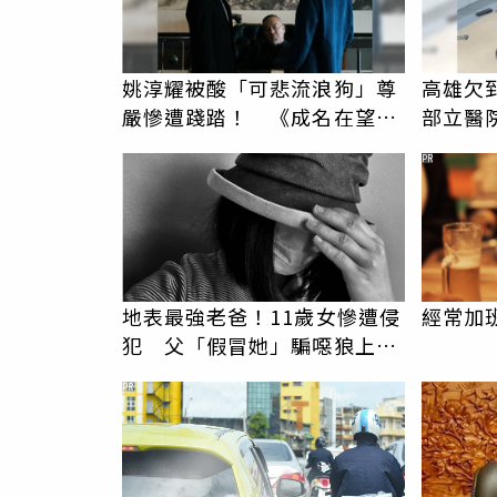
姚淳耀被酸「可悲流浪狗」尊
高雄欠
嚴慘遭踐踏！ 《成名在望》
部立醫
痛毆李國毅
男」離
PR
地表最強老爸！11歲女慘遭侵
經常加
犯 父「假冒她」騙噁狼上門
後連轟2槍復仇
PR