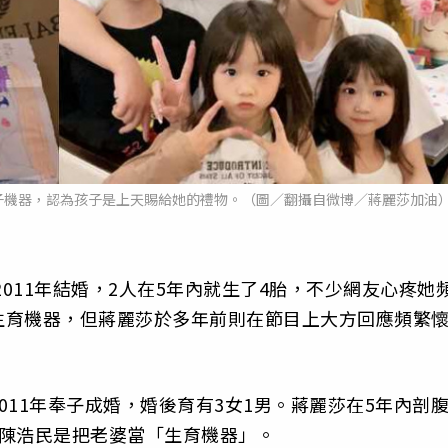
子機器，認為孩子是上天賜給她的禮物。（圖／翻攝自微博／蔣麗莎加油
2011年結婚，2人在5年內就生了4胎，不少網友心疼她
生育機器，但蔣麗莎於多年前則在節目上大方回應頻繁
11年奉子成婚，婚後育有3女1男。蔣麗莎在5年內剖
為陳浩民是把老婆當「生育機器」。