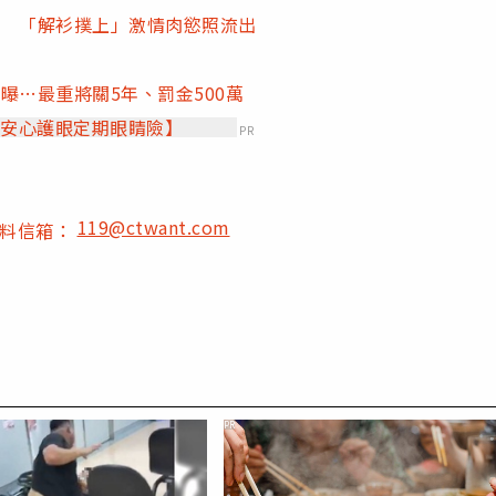
動 「解衫撲上」激情肉慾照流出
曝…最重將關5年、罰金500萬
【安心護眼定期眼睛險】
PR
119@ctwant.com
爆料信箱：
PR