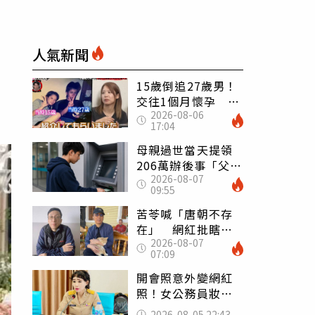
人氣新聞
15歲倒追27歲男！
交往1個月懷孕 36
2026-08-06
歲當阿嬤故事曝光
17:04
母親過世當天提領
206萬辦後事「父子
2026-08-07
遭判刑」 律師：
09:55
搶錢先下手是罪
苦苓喊「唐朝不存
在」 網紅批瞎編
2026-08-07
歷史：李白、杜甫
07:09
用鮮卑文寫詩？
開會照意外變網紅
照！女公務員妝容
掀2千則留言 本人
2026-08-05 22:43