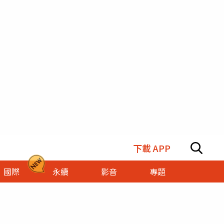
下載 APP
國際
永續
影音
專題