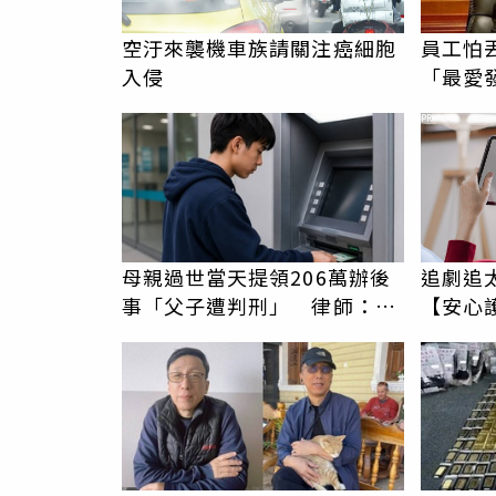
空汙來襲機車族請關注癌細胞
員工怕
入侵
「最愛
我看不
PR
母親過世當天提領206萬辦後
追劇追
事「父子遭判刑」 律師：搶
【安心
錢先下手是罪