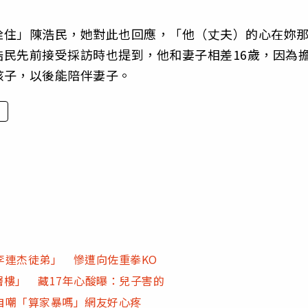
栓住」陳浩民，她對此也回應，「他（丈夫）的心在妳
民先前接受採訪時也提到，他和妻子相差16歲，因為
孩子，以後能陪伴妻子。
李連杰徒弟」 慘遭向佐重拳KO
層樓」 藏17年心酸曝：兒子害的
自嘲「算家暴嗎」網友好心疼