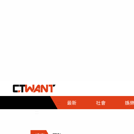
社會首頁
娛樂首頁
財經首頁
政
:::
最新
社會
娛
時事
即時
熱線
:::
直擊
大條
人物
調查
專題
３Ｃ