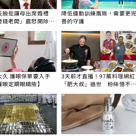
丟臉拒讓母出席婚禮
降低運動訓練風險，需要更
發錢老闆」震怒開除：
善的守護
起你
太久 護眼保單要入手
3天前才直播！97萬料理網紅
護眼定期眼睛險】
「肥大叔」過世 粉絲憶不
勁：瘦得不合理
PR