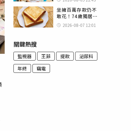
怒嗆：化妝有錯嗎
坐擁百萬存款仍不
敢花！74歲獨居翁
「1餐只吃1片吐
2026-08-07 12:01
司」 半年後暴瘦
嚇壞女兒
關鍵熱搜
監視器
王菲
提款
泌尿科
）
年終
竊電
頻
懷
腹