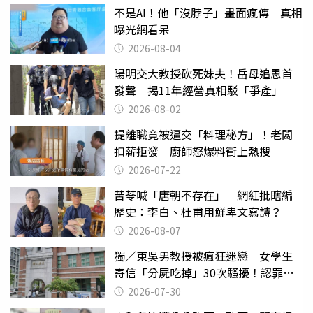
不是AI！他「沒脖子」畫面瘋傳 真相
曝光網看呆
2026-08-04
陽明交大教授砍死妹夫！岳母追思首
發聲 揭11年經營真相駁「爭產」
2026-08-02
提離職竟被逼交「料理秘方」！老闆
扣薪拒發 廚師怒爆料衝上熱搜
2026-07-22
苦苓喊「唐朝不存在」 網紅批瞎編
歷史：李白、杜甫用鮮卑文寫詩？
2026-08-07
獨／東吳男教授被瘋狂迷戀 女學生
寄信「分屍吃掉」30次騷擾！認罪免
關
2026-07-30