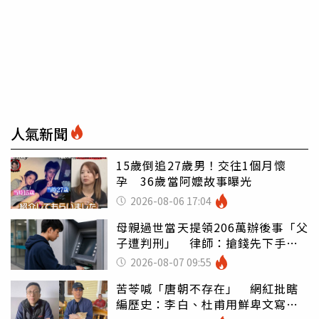
人氣新聞
15歲倒追27歲男！交往1個月懷
孕 36歲當阿嬤故事曝光
2026-08-06 17:04
母親過世當天提領206萬辦後事「父
子遭判刑」 律師：搶錢先下手是
罪
2026-08-07 09:55
苦苓喊「唐朝不存在」 網紅批瞎
編歷史：李白、杜甫用鮮卑文寫