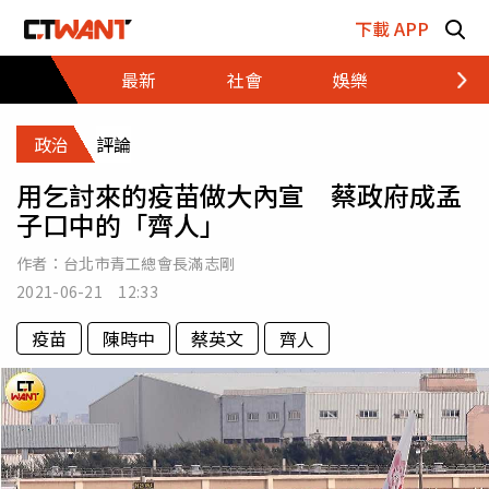
跳至主要內容區塊
下載 APP
最新
社會
娛樂
財經
政治
評論
用乞討來的疫苗做大內宣 蔡政府成孟
子口中的「齊人」
作者：
台北市青工總會長滿志剛
2021-06-21 12:33
疫苗
陳時中
蔡英文
齊人