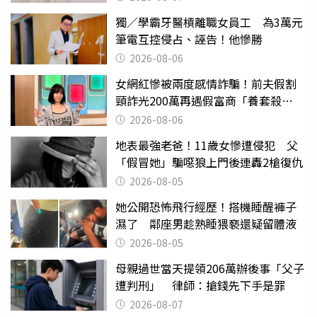
獨／學霸牙醫槓離職女員工 為3萬元
筆電互控侵占、誣告！他慘勝
2026-08-06
女網紅慘被兩度感情詐騙！前夫假割
頸詐光200萬再遇假富商「養套殺
2000萬」
2026-08-06
地表最強老爸！11歲女慘遭侵犯 父
「假冒她」騙噁狼上門後連轟2槍復仇
2026-08-05
她公開恐怖飛行經歷！搭機睡醒褲子
濕了 鄰座男趁熟睡猥褻還疑留體液
2026-08-05
母親過世當天提領206萬辦後事「父子
遭判刑」 律師：搶錢先下手是罪
2026-08-07