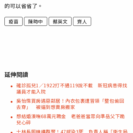
的可以省省了。
疫苗
陳時中
蔡英文
齊人
延伸閱讀
確診孤兒1／1922打不通119說不載 新冠病患得找
議員才能入院
吳怡霈買房遇惡鄰居！內衣包裹遭冒領「整包偷回
去穿」 被逼到想賣房搬家
想結婚湊嘸68萬元聘金 老爸爸當眾向準岳父下跪
兒心碎
士林長照機構群聚！47感染3死 負責人稱「衛生局