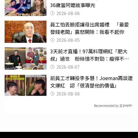
36歲當阿嬤故事曝光
2026-08-06
員工怕丟臉拒讓母出席婚禮 「最愛
發錢老闆」震怒開除：我看不起你
2026-08-05
3天前才直播！97萬料理網紅「肥大
叔」過世 粉絲憶不對勁：瘦得不合
理
2026-08-07
前員工才轉投李多慧！Joeman再談建
文爆紅 認「很清楚他的價值」
2026-08-06
Recommended by