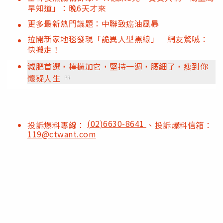
早知道」：晚6天才來
更多最新熱門議題：中聯致癌油風暴
拉開新家地毯發現「詭異人型黑線」 網友驚喊：
快搬走！
減肥首選，檸檬加它，堅持一週，腰細了，瘦到你
懷疑人生
PR
(02)6630-8641
投訴爆料專線：
、投訴爆料信箱：
119@ctwant.com