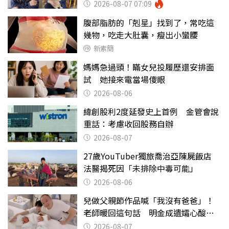
詩？
2026-08-07 07:09
腹部脂肪的「剋星」找到了，常吃這
幾物，吃走大肚囊，瘦出小蠻腰
新素簡
媽媽急過頭！瞞女兒投履歷還安排面
試 她接來電當場傻眼
2026-08-06
緯創股利2度延發史上首例 金管會說
重話：考慮收回股務自辦
2026-08-07
27歲YouTuber獨旅喬治亞陳屍飯店
法醫揭死因「未排除中毒可能」
2026-08-06
兒做父親節作品喊「我沒有爸爸」！
老師暖回這句話 明金成遺孀心酸惹
淚
2026-08-07