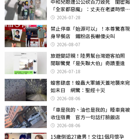
中和兒媳遭公公砍百刀致死 閨密揭
「全家都惡魔」：丈夫在老婆時懷孕
摔東西
2026-07-28
禁止停車「始源可以」！本尊驚喜現
身早餐店 鐵粉店長嚇傻尖叫
2026-08-07
旅遊變認親！陸男幫台灣遊客拍照
閒聊驚覺「是失聯大伯」奇蹟重逢
2026-07-18
蝗害肆虐！蝗蟲大軍鋪天蓋地襲來宛
如末日 網驚：聖經十災
2026-08-06
「車是我的、油也是我的」睡車竟被
收住宿費 官方一句話打臉飯店
2026-08-06
15歲倒追27歲男！交往1個月懷孕