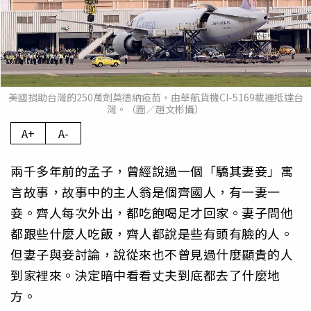
美國捐助台灣的250萬劑莫德納疫苗，由華航貨機CI-5169載運抵達台
灣。（圖／趙文彬攝）
A+
A-
兩千多年前的孟子，曾經說過一個「驕其妻妾」寓
言故事，故事中的主人翁是個齊國人，有一妻一
妾。齊人每次外出，都吃飽喝足才回家。妻子問他
都跟些什麼人吃飯，齊人都說是些有頭有臉的人。
但妻子與妾討論，說從來也不曾見過什麼顯貴的人
到家裡來。決定暗中看看丈夫到底都去了什麼地
方。