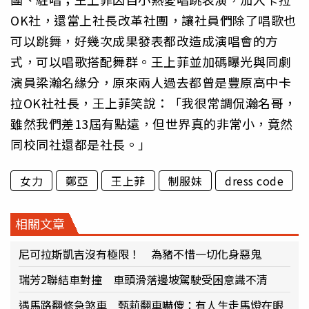
OK社，還當上社長改革社團，讓社員們除了唱歌也
可以跳舞，好幾次成果發表都改造成演唱會的方
式，可以唱歌搭配舞群。王上菲並加碼曝光與同劇
演員梁瀚名緣分，原來兩人過去都曾是豐原高中卡
拉OK社社長，王上菲笑說：「我很常調侃瀚名哥，
雖然我們差13屆有點遠，但世界真的非常小，竟然
同校同社還都是社長。」
女力
鄭亞
王上菲
制服妹
dress code
相關文章
尼可拉斯凱吉沒有極限！ 為豬不惜一切化身惡鬼
瑞芳2聯結車對撞 車頭滑落邊坡駕駛受困意識不清
遇馬路翻修急煞車 甄莉翻車嚇傻：有人生走馬燈在眼