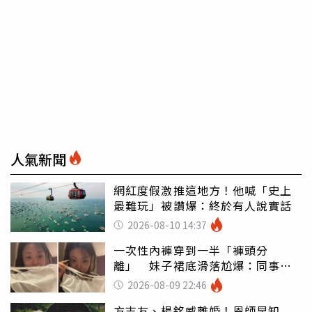
人氣新聞
網紅度假激推這地方！他喊「史上
最難玩」被讚爆：終於有人說實話
2026-08-10 14:37
一次性內褲穿到一半「褲頭分
離」 妹子裙底滑落尬爆：同事全
看光
2026-08-09 22:46
方志友、楊銘威離婚！恩師早知