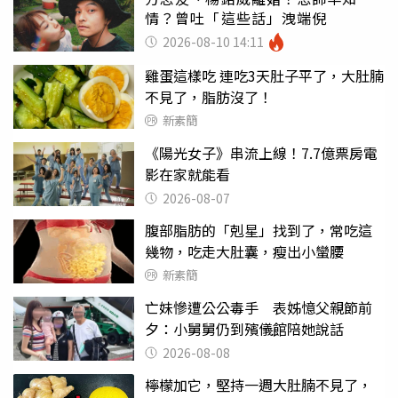
情？曾吐「這些話」洩端倪
2026-08-10 14:11
雞蛋這樣吃 連吃3天肚子平了，大肚腩
不見了，脂肪沒了！
新素簡
《陽光女子》串流上線！7.7億票房電
影在家就能看
2026-08-07
腹部脂肪的「剋星」找到了，常吃這
幾物，吃走大肚囊，瘦出小蠻腰
新素簡
亡妹慘遭公公毒手 表姊憶父親節前
夕：小舅舅仍到殯儀館陪她說話
2026-08-08
檸檬加它，堅持一週大肚腩不見了，