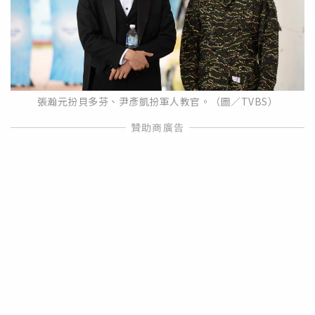
張瀚元扮貝多芬、尹彥凱扮軍人教官。（圖／TVBS）