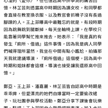
心凌的〈愛你〉，但也憶起高中拚學測的痛苦回
憶。林芷芸則透露高中時期因為讀女校，和同學都
會直接在教室換衣服、以及教官會抓襪子沒有長過
腳踝的人。王上菲曝高中最難忘的就是，有段時期
因為跳舞跳到腿斷掉，每天坐輪椅上課，在學校只
能靠著同學幫忙推來推去，她表示：「我是真的有
發生『廁所、借過』這件事情，因為我是病人同學
們喊得理所當然，我坐在中間有點小尷尬，拍攝那
天我就建議導演，『廁所借過』這個梗，因為高中
時期和姐妹都會這樣，導演也接受讓我還原高中回
憶。」
鄭亞、王上菲、潘嘉麗、林芷芸皆自認高中時期是
乖乖牌，但愛漂亮的她們自爆當時一定要偷改裙
子、玩社團參與學校活動。鄭亞分享下課後會玩樂
團、駐唱；王上菲因自小熱愛唱跳表演，加入卡拉