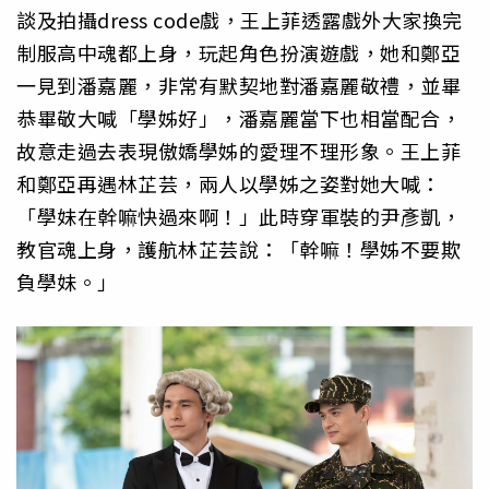
談及拍攝dress code戲，王上菲透露戲外大家換完
制服高中魂都上身，玩起角色扮演遊戲，她和鄭亞
一見到潘嘉麗，非常有默契地對潘嘉麗敬禮，並畢
恭畢敬大喊「學姊好」，潘嘉麗當下也相當配合，
故意走過去表現傲嬌學姊的愛理不理形象。王上菲
和鄭亞再遇林芷芸，兩人以學姊之姿對她大喊：
「學妹在幹嘛快過來啊！」此時穿軍裝的尹彥凱，
教官魂上身，護航林芷芸說：「幹嘛！學姊不要欺
負學妹。」