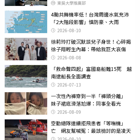
東吳大學推廣部
4颱共舞機率低！台灣周邊水氣充沛
「2大階段影響」慎防豪、大雨
2026-08-10
徐莉玲打破沉默談兒子身世！心碎揭
徐子翔輕生內幕：帶給我巨大哀傷
2026-08-08
「救命聲四起」富國島船難15死 越
南逮船長全面調查
2026-07-13
一次性內褲穿到一半「褲頭分離」
妹子裙底滑落尬爆：同事全看光
2026-08-09
空勤總隊連續拒飛患者「等嘸機」
亡 網友幫喊冤：最該檢討的是凌天
2026-08-10