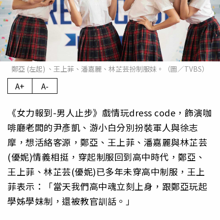
鄭亞 (左起) 、王上菲、潘嘉麗、林芷芸扮制服妹。（圖／TVBS）
A+
A-
《女力報到-男人止步》戲情玩dress code，飾演咖
啡廳老闆的尹彥凱、游小白分別扮裝軍人與徐志
摩，想活絡客源，鄭亞、王上菲、潘嘉麗與林芷芸
(優妮)情義相挺，穿起制服回到高中時代，鄭亞、
王上菲、林芷芸(優妮)已多年未穿高中制服，王上
菲表示：「當天我們高中魂立刻上身，跟鄭亞玩起
學姊學妹制，還被教官訓話。」