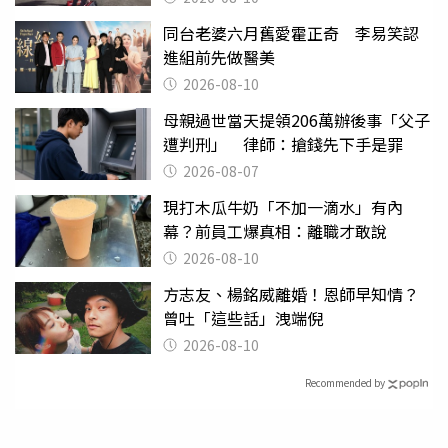
同台老婆六月舊愛霍正奇 李易笑認
進組前先做醫美
2026-08-10
母親過世當天提領206萬辦後事「父子
遭判刑」 律師：搶錢先下手是罪
2026-08-07
現打木瓜牛奶「不加一滴水」有內
幕？前員工爆真相：離職才敢說
2026-08-10
方志友、楊銘威離婚！恩師早知情？
曾吐「這些話」洩端倪
2026-08-10
Recommended by