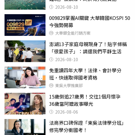
2026-08-10
009829掌握AI關鍵 大華韓國KOSPI 50
今強勢開募
大華銀全能行銷方案
澎湖13子家庭母親現身了！貼字條稱
「很愛孩子」：請還我們平靜生活
2026-08-10
免重讀四年大學！法律、會計學分
班，快速取得國考資格
東吳大學推廣部
15歲倒追27歲男！交往1個月懷孕
36歲當阿嬤故事曝光
2026-08-06
法商界口碑保證「東吳法律學分班」
修完學分衝國考！