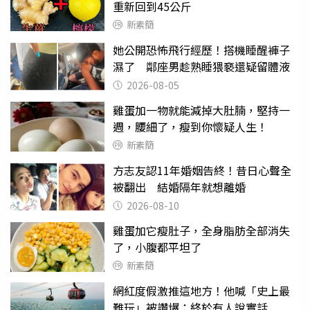
重新回到45公斤
新素簡
她公開恐怖飛行經歷！搭機睡醒褲子
濕了 鄰座男趁熟睡猥褻還疑留體液
2026-08-05
雞蛋加一物就能減掉大肚腩，堅持一
週，腰細了，瘦到你懷疑人生！
新素簡
方志友認11年婚姻告終！昔日心聲全
被翻出 結婚隔年就想離婚
2026-08-10
雞蛋加它瘦肚子，全身脂肪全部消失
了，小腹都平坦了
新素簡
網紅度假激推這地方！他喊「史上最
難玩」被讚爆：終於有人說實話