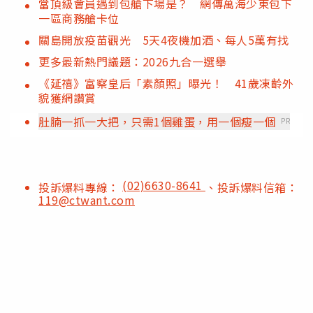
當頂級會員遇到包艙下場是？ 網傳萬海少東包下
一區商務艙卡位
關島開放疫苗觀光 5天4夜機加酒、每人5萬有找
更多最新熱門議題：2026九合一選舉
《延禧》富察皇后「素顏照」曝光！ 41歲凍齡外
貌獲網讚賞
肚腩一抓一大把，只需1個雞蛋，用一個瘦一個
PR
(02)6630-8641
投訴爆料專線：
、投訴爆料信箱：
119@ctwant.com