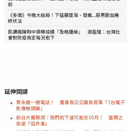
前
《多情》今晚大結局！下猛藥墜海、發瘋...惡男劉加堯
終伏法
民調揭陳時中領導成績「及格邊緣」 游盈隆：台灣社
會對防疫肯定每況愈下
延伸閱讀
賈永婕一通電話！ 董事長公公霸氣買單「7台電子
影像喉頭鏡」
前台大醫預測：我們的下波可能在10月！ 當務之
急是「這件事」