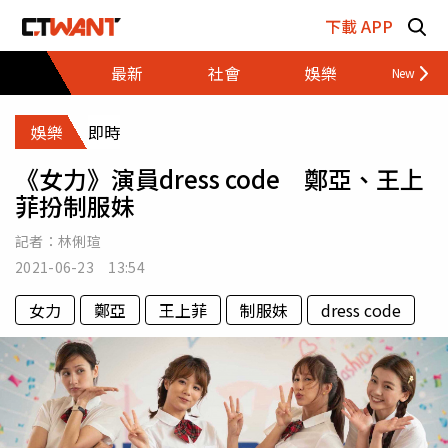
跳至主要內容區塊
下載 APP
最新
社會
娛樂
財經
娛樂
即時
《女力》演員dress code 鄭亞、王上
菲扮制服妹
記者：
林俐瑄
2021-06-23 13:54
女力
鄭亞
王上菲
制服妹
dress code