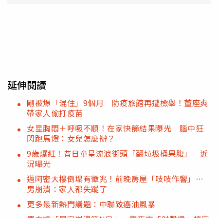
延伸閱讀
剛被爆「混住」9個月 防疫旅館再遭檢舉！董座爽
帶家人偷打疫苗
女星胸悶＋呼吸不順！在家快篩結果曝光 腦中狂
閃跑馬燈：女兒怎麼辦？
9歲爆紅！昔日童星流浪街頭「翻垃圾桶果腹」 近
況曝光
邁阿密大樓倒塌有徵兆！前晚房屋「吱吱作響」…
男崩潰：家人都失蹤了
更多最新熱門議題：中聯致癌油風暴