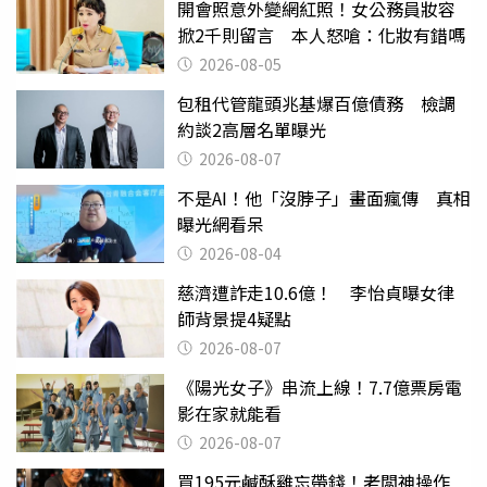
開會照意外變網紅照！女公務員妝容
掀2千則留言 本人怒嗆：化妝有錯嗎
2026-08-05
包租代管龍頭兆基爆百億債務 檢調
約談2高層名單曝光
2026-08-07
不是AI！他「沒脖子」畫面瘋傳 真相
曝光網看呆
2026-08-04
慈濟遭詐走10.6億！ 李怡貞曝女律
師背景提4疑點
2026-08-07
《陽光女子》串流上線！7.7億票房電
影在家就能看
2026-08-07
買195元鹹酥雞忘帶錢！老闆神操作