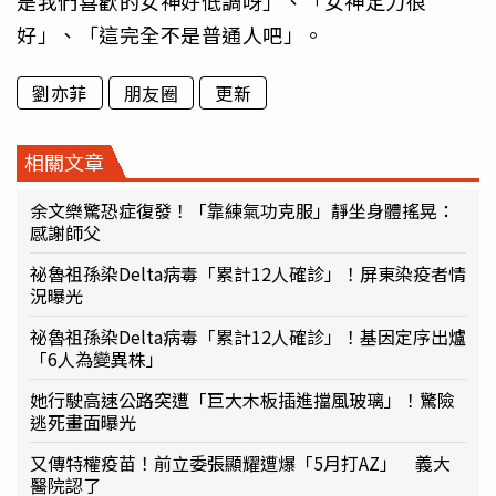
是我們喜歡的女神好低調呀」、「女神定力很
好」、「這完全不是普通人吧」。
劉亦菲
朋友圈
更新
相關文章
余文樂驚恐症復發！「靠練氣功克服」靜坐身體搖晃：
感謝師父
祕魯祖孫染Delta病毒「累計12人確診」！屏東染疫者情
況曝光
祕魯祖孫染Delta病毒「累計12人確診」！基因定序出爐
「6人為變異株」
她行駛高速公路突遭「巨大木板插進擋風玻璃」！驚險
逃死畫面曝光
又傳特權疫苗！前立委張顯耀遭爆「5月打AZ」 義大
醫院認了