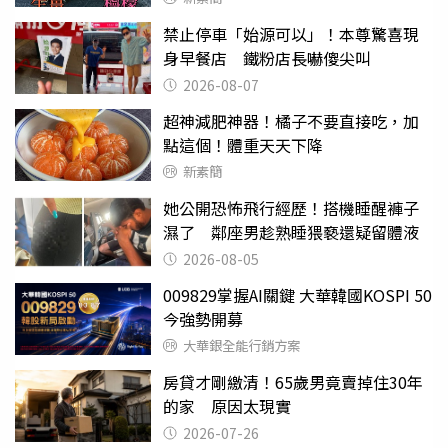
禁止停車「始源可以」！本尊驚喜現
身早餐店 鐵粉店長嚇傻尖叫
2026-08-07
超神減肥神器！橘子不要直接吃，加
點這個！體重天天下降
新素簡
她公開恐怖飛行經歷！搭機睡醒褲子
濕了 鄰座男趁熟睡猥褻還疑留體液
2026-08-05
009829掌握AI關鍵 大華韓國KOSPI 50
今強勢開募
大華銀全能行銷方案
房貸才剛繳清！65歲男竟賣掉住30年
的家 原因太現實
2026-07-26