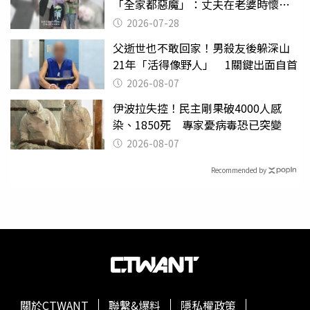
「全家都惡魔」：丈夫在老婆時懷孕
摔東西
2026-07-28
父逝世也不敢回家！男殺友後躲深山
21年「活得像野人」 1關鍵出面自首
2026-08-07
伊波拉失控！民主剛果破4000人感
染、1850死 專家憂病毒恐已突變
2026-08-07
Recommended by
關於CTWANT
聯繫&爆料
隱私權政策