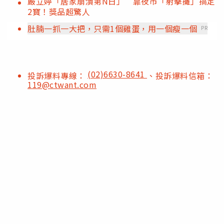
嚴立婷「居家崩潰第N日」 靠夜市「射擊攤」搞定
2寶！獎品超驚人
肚腩一抓一大把，只需1個雞蛋，用一個瘦一個
PR
(02)6630-8641
投訴爆料專線：
、投訴爆料信箱：
119@ctwant.com