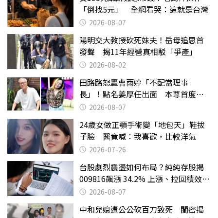
「倒找5元」 全網看哭：這就是台灣
2026-08-07
陽明交大教授砍死妹夫！岳母追思首
發聲 揭11年經營真相駁「爭產」
2026-08-02
田路路怒轟曹雨婷「不配當理事
長」！點名姜厚任出面 本尊首度回
應了
2026-08-07
24歲女做正顎手術變「地包天」鞋拔
子臉 醫竟喊：我喜歡，比較洋氣
2026-07-26
台股劇烈震盪如何布局？純純存股揭
009816飆漲 34.2% 上漲、拉回績效勝
主動式ETF
2026-08-07
中和兒媳遭公公砍百刀致死 閨密揭