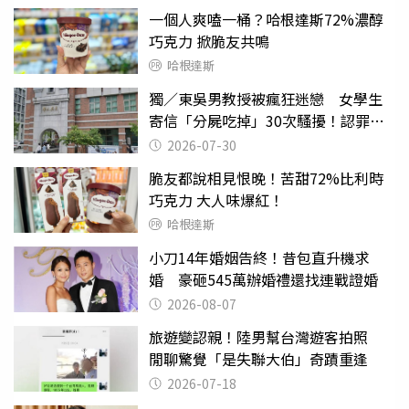
一個人爽嗑一桶？哈根達斯72%濃醇
巧克力 掀脆友共鳴
哈根達斯
獨／東吳男教授被瘋狂迷戀 女學生
寄信「分屍吃掉」30次騷擾！認罪免
關
2026-07-30
脆友都說相見恨晚！苦甜72%比利時
巧克力 大人味爆紅！
哈根達斯
小刀14年婚姻告終！昔包直升機求
婚 豪砸545萬辦婚禮還找連戰證婚
2026-08-07
旅遊變認親！陸男幫台灣遊客拍照
閒聊驚覺「是失聯大伯」奇蹟重逢
2026-07-18