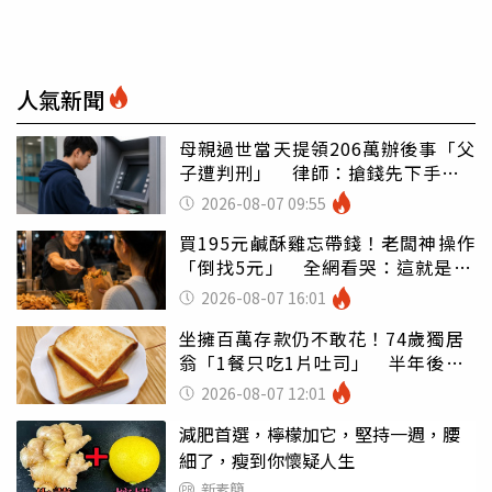
人氣新聞
母親過世當天提領206萬辦後事「父
子遭判刑」 律師：搶錢先下手是
罪
2026-08-07 09:55
買195元鹹酥雞忘帶錢！老闆神操作
「倒找5元」 全網看哭：這就是台
灣
2026-08-07 16:01
坐擁百萬存款仍不敢花！74歲獨居
翁「1餐只吃1片吐司」 半年後暴
瘦嚇壞女兒
2026-08-07 12:01
減肥首選，檸檬加它，堅持一週，腰
細了，瘦到你懷疑人生
新素簡