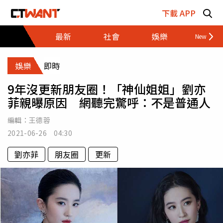
跳至主要內容區塊
下載 APP
最新
社會
娛樂
財經
娛樂
即時
9年沒更新朋友圈！「神仙姐姐」劉亦
菲親曝原因 網聽完驚呼：不是普通人
編輯：
王德蓉
2021-06-26 04:30
劉亦菲
朋友圈
更新