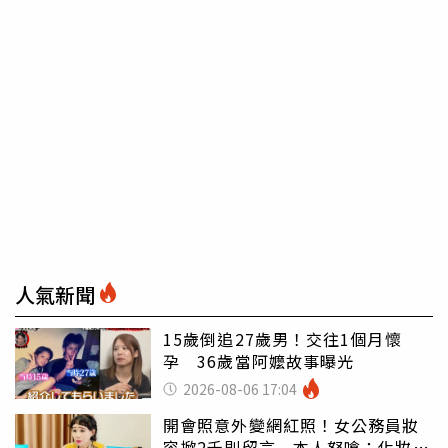
人氣新聞
15歲倒追27歲男！交往1個月懷
孕 36歲當阿嬤故事曝光
2026-08-06 17:04
開會照意外變網紅照！女公務員妝
容掀2千則留言 本人怒嗆：化妝有