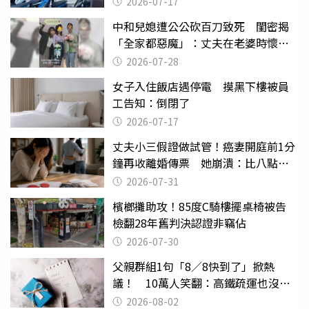
2026-07-17
中和兒媳遭公公砍百刀致死 閨密揭
「全家都惡魔」：丈夫在老婆時懷孕
摔東西
2026-07-28
女子入住飯店遇停電 摸黑下樓被員
工告知：倒閉了
2026-07-17
丈夫小三假證做試管！癌妻開庭前1分
鐘再收離婚傳票 她崩潰：比八點檔
還扯
2026-07-31
檳榔攤助攻！85度C騎樓擺桌椅被告
檢翻28年舊判決認證非竊佔
2026-07-30
父親群組1句「8／8快到了」掀熱
議！ 10萬人笑翻：高鐵疏運也沒列
父親節
2026-08-02