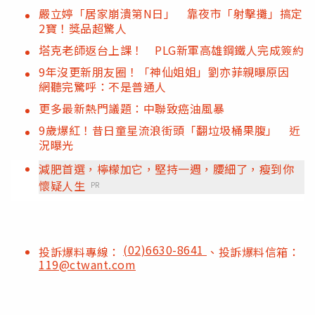
嚴立婷「居家崩潰第N日」 靠夜市「射擊攤」搞定
2寶！獎品超驚人
塔克老師返台上課！ PLG新軍高雄鋼鐵人完成簽約
9年沒更新朋友圈！「神仙姐姐」劉亦菲親曝原因
網聽完驚呼：不是普通人
更多最新熱門議題：中聯致癌油風暴
9歲爆紅！昔日童星流浪街頭「翻垃圾桶果腹」 近
況曝光
減肥首選，檸檬加它，堅持一週，腰細了，瘦到你
懷疑人生
PR
(02)6630-8641
投訴爆料專線：
、投訴爆料信箱：
119@ctwant.com