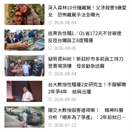
深入森林10分鐘藏屍！父涉殺害9歲愛
女 恐怖藏屍手法全曝光
2026-08-04
逃票告性騷1／OL省172元不甘被逮
反控台鐵員工6度騷擾
2026-08-05
疑勞資糾紛！新莊好市多前員工持刀
登賣場頂樓 母苦勸急送醫
2026-08-04
台大教授性騷擾2女研究生！不服解聘
2年爭4年 結局出爐
2026-08-05
陽交大教授殺害連襟案！ 精神科醫
分析「絕非為了爭產」：2年前就已言
行詭異
2026-07-22