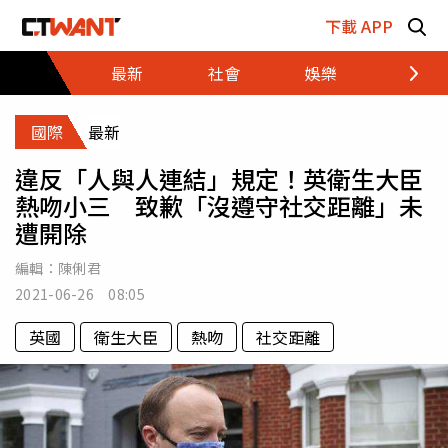
跳至主要內容區塊
下載 APP
最新
社會
娛樂
財經
國際
最新
違反「人與人連結」規定！英衛生大臣
熱吻小三 致歉「沒遵守社交距離」未
遭開除
編輯：
陳俐君
2021-06-26 08:05
英國
衛生大臣
熱吻
社交距離