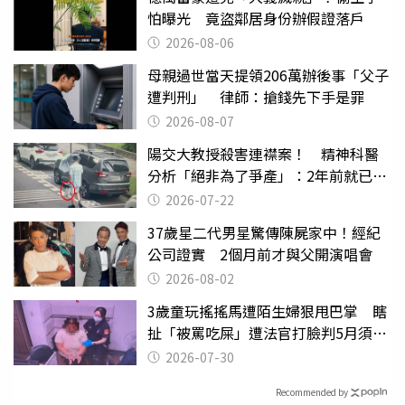
怕曝光 竟盜鄰居身份辦假證落戶
2026-08-06
母親過世當天提領206萬辦後事「父子
遭判刑」 律師：搶錢先下手是罪
2026-08-07
陽交大教授殺害連襟案！ 精神科醫
分析「絕非為了爭產」：2年前就已言
行詭異
2026-07-22
37歲星二代男星驚傳陳屍家中！經紀
公司證實 2個月前才與父開演唱會
2026-08-02
3歲童玩搖搖馬遭陌生婦狠甩巴掌 瞎
扯「被罵吃屎」遭法官打臉判5月須入
監
2026-07-30
Recommended by