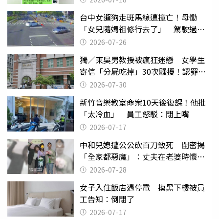
台中女遛狗走斑馬線遭撞亡！母慟
「女兒隨媽祖修行去了」 駕駛過失
致死判9月
2026-07-26
獨／東吳男教授被瘋狂迷戀 女學生
寄信「分屍吃掉」30次騷擾！認罪免
關
2026-07-30
新竹音樂教室命案10天後復課！他批
「太冷血」 員工怒駁：閉上嘴
2026-07-17
中和兒媳遭公公砍百刀致死 閨密揭
「全家都惡魔」：丈夫在老婆時懷孕
摔東西
2026-07-28
女子入住飯店遇停電 摸黑下樓被員
工告知：倒閉了
2026-07-17