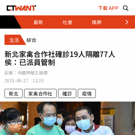
跳至主要內容區塊
下載 APP
最新
社會
娛樂
財經
生活
綜合
新北家禽合作社確診19人隔離77人
侯：已派員管制
記者：
中國時報王揚傑
2021-06-27 12:23
新北
家禽合作社
確診
疫情