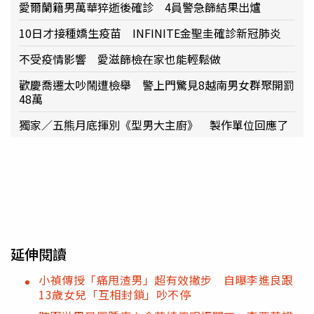
愛爾蘭籍男萬華猝逝後確診 4員警急篩結果出爐
10日才接種嬌生疫苗 INFINITE金聖圭確診新冠肺炎
不受疫情影響 愛滋篩檢在家也能輕鬆做
歡慶喬遷太吵鬧遭檢舉 警上門驚見8越南男女群聚開罰
48萬
獨家／五熊月底揮別《型男大主廚》 製作單位回應了
延伸閱讀
小禎傳授「痛甩渣男」超有效撇步 自曝李進良跟
13歲女兒「互相封鎖」吵不停