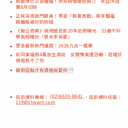
肺跟淋巴又冒腫瘤！余苑綺傻眼拒開刀 李亞萍證
實8月切除
正妹深夜敲門獻身！男星「無套激戰」爽享豔福
踢鐵板被討奶粉錢
《施公奇案》侯炳瑩息影20年近照曝光 53歲不科
學長相曝光「根本李英愛」
更多最新熱門議題：2026九合一選舉
前同事逼捐4萬放生渡劫 女猶豫竟遭恐嚇：若確診
佛祖救不了你
做到這點才有資格說愛你
PR
(02)6630-8641
投訴爆料專線：
、投訴爆料信箱：
119@ctwant.com