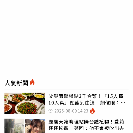
人氣新聞
父親節聚餐點3千合菜！「15人擠
10人桌」她餓到崩潰 網傻眼：讓
店家看笑話
2026-08-09 14:23
颱風天讓助理站陽台護植物！愛莉
莎莎挨轟 笑回：他不會被吹出去