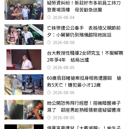
疑勞資糾紛！新莊好市多前員工持刀
登賣場頂樓 母苦勸急送醫
2026-08-04
亡妹慘遭公公毒手 表姊憶父親節前
夕：小舅舅仍到殯儀館陪她說話
2026-08-08
台大教授性騷擾2女研究生！不服解聘
2年爭4年 結局出爐
2026-08-05
60歲翁目睹搶案挺身相救遭圍毆 搶
救5天亡！嫌犯最小才12歲
2026-08-06
她公開恐怖飛行經歷！搭機睡醒褲子
濕了 鄰座男趁熟睡猥褻還疑留體液
2026-08-05
億萬富豪遭兒「大義滅親」！偷生子