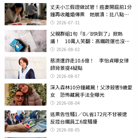
丈夫小三假證做試管！癌妻開庭前1分
鐘再收離婚傳票 她崩潰：比八點檔
還扯
2026-07-31
父親群組1句「8／8快到了」掀熱
議！ 10萬人笑翻：高鐵疏運也沒列
父親節
2026-08-02
慈濟遭詐走10.6億！ 李怡貞曝女律
師背景提4疑點
2026-08-07
深入森林10分鐘藏屍！父涉殺害9歲愛
女 恐怖藏屍手法全曝光
2026-08-04
逃票告性騷1／OL省172元不甘被逮
反控台鐵員工6度騷擾
2026-08-05