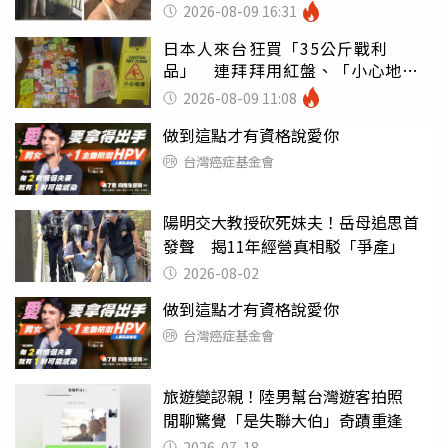
2026-08-09 16:31
日本人來台狂買「35公斤戰利
品」 連拜拜用紅盤、「小心地
滑」告示牌也帶回家
2026-08-09 11:08
做到這點才有資格說愛你
台灣癌症基金會
陽明交大教授砍死妹夫！岳母追思首
發聲 揭11年經營真相駁「爭產」
2026-08-02
做到這點才有資格說愛你
台灣癌症基金會
旅遊變認親！陸男幫台灣遊客拍照
閒聊驚覺「是失聯大伯」奇蹟重逢
2026-07-18