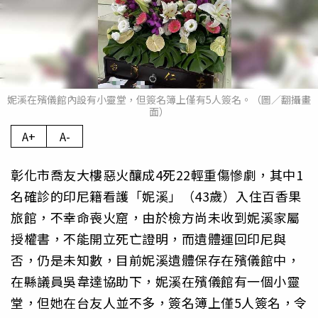
妮溪在殯儀館內設有小靈堂，但簽名簿上僅有5人簽名。（圖／翻攝畫
面）
A+
A-
彰化市喬友大樓惡火釀成4死22輕重傷慘劇，其中1
名確診的印尼籍看護「妮溪」（43歲）入住百香果
旅館，不幸命喪火窟，由於檢方尚未收到妮溪家屬
授權書，不能開立死亡證明，而遺體運回印尼與
否，仍是未知數，目前妮溪遺體保存在殯儀館中，
在縣議員吳韋達協助下，妮溪在殯儀館有一個小靈
堂，但她在台友人並不多，簽名簿上僅5人簽名，令