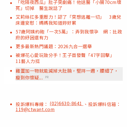
「吃隔夜西瓜」肚子突劇痛！他送醫「小腸70cm壞
死」切掉 醫生說話了
艾莉絲扛多重壓力！認了「突想逃離一切」 3歲兒
床邊安慰：媽媽我知道妳好累
57歲阿姨約砲「一次5萬」：弄到我懷孕 網：比政
府的紓困還有力
更多最新熱門議題：2026九合一選舉
被爆花心愛玩致分手！王子首發聲「47字回擊」
11藝人力挺
雞蛋加一物就能減掉大肚腩，堅持一週，腰細了，
瘦到你懷疑...
PR
(02)6630-8641
投訴爆料專線：
、投訴爆料信箱：
119@ctwant.com