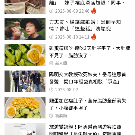
離」 妹子裙底滑落尬爆：同事全
看光
2026-08-09 22:46
方志友、楊銘威離婚！恩師早知
情？曾吐「這些話」洩端倪
2026-08-10 14:11
雞蛋這樣吃 連吃3天肚子平了，大肚腩
不見了，脂肪沒了！
新素簡
陽明交大教授砍死妹夫！岳母追思首
發聲 揭11年經營真相駁「爭產」
2026-08-02
雞蛋加它瘦肚子，全身脂肪全部消失
了，小腹都平坦了
新素簡
旅遊變認親！陸男幫台灣遊客拍照
閒聊驚覺「是失聯大伯」奇蹟重逢