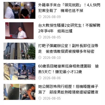
外籍車手來台「領完就跑」！4人快閃
犯案全栽了 機場也逃不掉
2026-08-09
台大教授性騷擾2女研究生！不服解聘
2年爭4年 結局出爐
2026-08-05
打靶子彈藏辦公室！副所長卸任沒帶
走 偷查情敵個資被搜曝多年秘密
2026-08-10
60歲翁目睹搶案挺身相救遭圍毆 搶
救5天亡！嫌犯最小才12歲
2026-08-06
她公開恐怖飛行經歷！搭機睡醒褲子
濕了 鄰座男趁熟睡猥褻還疑留體液
2026-08-05