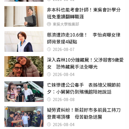
非本科也能考會計師！東吳會計學分
班免重讀翻轉職涯
東吳大學推廣部
慈濟遭詐走10.6億！ 李怡貞曝女律
師背景提4疑點
2026-08-07
深入森林10分鐘藏屍！父涉殺害9歲愛
女 恐怖藏屍手法全曝光
2026-08-04
亡妹慘遭公公毒手 表姊憶父親節前
夕：小舅舅仍到殯儀館陪她說話
2026-08-08
疑勞資糾紛！新莊好市多前員工持刀
登賣場頂樓 母苦勸急送醫
2026-08-04