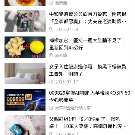
新素簡
中和兒媳遭公公砍百刀致死 閨密揭
「全家都惡魔」：丈夫在老婆時懷孕
摔東西
2026-07-28
檸檬加它，堅持一週大肚腩不見了，
重新回到45公斤
新素簡
女子入住飯店遇停電 摸黑下樓被員
工告知：倒閉了
2026-07-17
009829掌握AI關鍵 大華韓國KOSPI 50
今強勢開募
大華銀全能行銷方案
父親群組1句「8／8快到了」掀熱
議！ 10萬人笑翻：高鐵疏運也沒列
父親節
2026-08-02