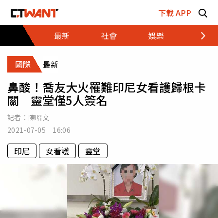
跳至主要內容區塊
下載 APP
最新
社會
娛樂
財經
國際
最新
鼻酸！喬友大火罹難印尼女看護歸根卡
關 靈堂僅5人簽名
記者：
陳昭文
2021-07-05 16:06
印尼
女看護
靈堂