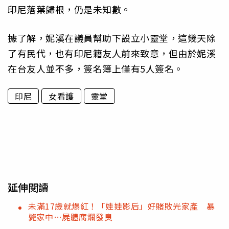
印尼落葉歸根，仍是未知數。
據了解，妮溪在議員幫助下設立小靈堂，這幾天除
了有民代，也有印尼籍友人前來致意，但由於妮溪
在台友人並不多，簽名簿上僅有5人簽名。
印尼
女看護
靈堂
延伸閱讀
未滿17歲就爆紅！「娃娃影后」好賭敗光家產 暴
斃家中…屍體腐爛發臭