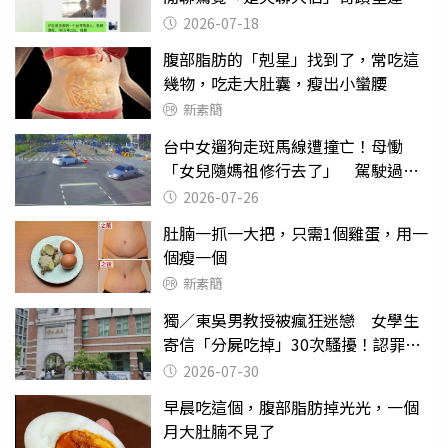
2026-07-18
腹部脂肪的「剋星」找到了，常吃這
幾物，吃走大肚囊，瘦出小蠻腰
新素簡
台中女遛狗走斑馬線遭撞亡！母慟
「女兒隨媽祖修行去了」 駕駛過失
致死判9月
2026-07-26
肚腩一抓一大把，只需1個雞蛋，用一
個瘦一個
新素簡
獨／東吳男教授被瘋狂迷戀 女學生
寄信「分屍吃掉」30次騷擾！認罪免
關
2026-07-30
早晨吃這個，腹部脂肪掉光光，一個
月大肚腩不見了