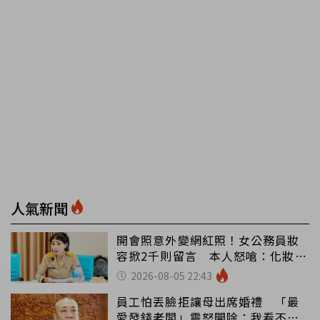
人氣新聞
開會照意外變網紅照！女公務員妝
容掀2千則留言 本人怒嗆：化妝有
錯嗎
2026-08-05 22:43
員工怕丟臉拒讓母出席婚禮 「最
愛發錢老闆」震怒開除：我看不起