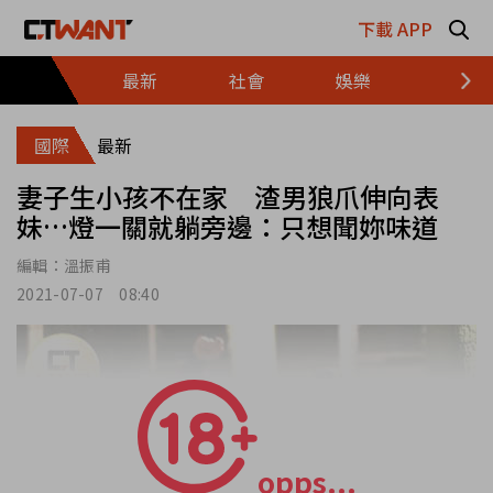
跳至主要內容區塊
下載 APP
最新
社會
娛樂
財經
國際
最新
妻子生小孩不在家 渣男狼爪伸向表
妹…燈一關就躺旁邊：只想聞妳味道
編輯：
溫振甫
2021-07-07 08:40