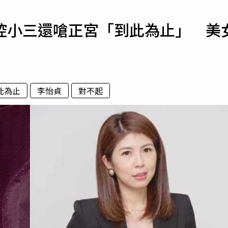
寵物
控小三還嗆正宮「到此為止」 美
運勢
運動
梅酒
此為止
李怡貞
對不起