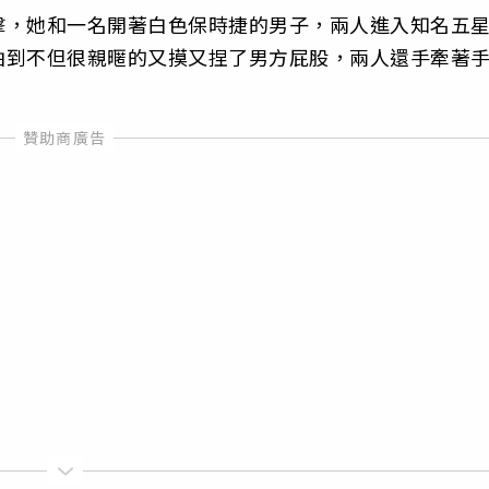
擊，她和一名開著白色保時捷的男子，兩人進入知名五
拍到不但很親暱的又摸又捏了男方屁股，兩人還手牽著