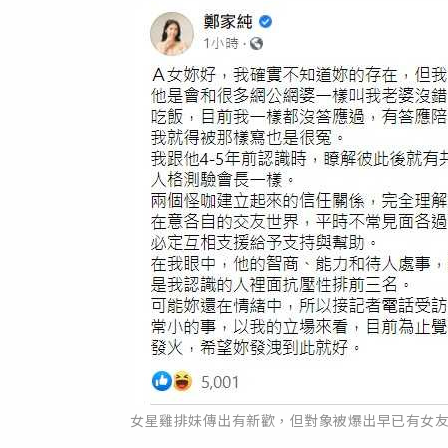
女星雞排妹傳出有新歡，但對象被爆出早已有女