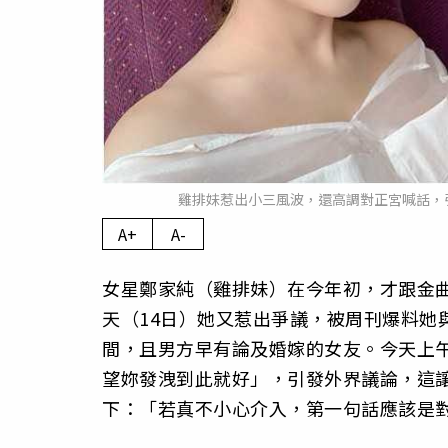
雞排妹惹出小三風波，還高調對正宮喊話，
A+
A-
女星鄭家純（雞排妹）在今年初，才跟金
天（14日）她又惹出爭議，被周刊爆料她
間，且男方早有論及婚嫁的女友。今天上
望妳發洩到此就好」，引發外界議論，這
下：「若真不小心介入，第一句話應該是