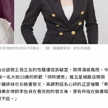
引來律師李怡貞有不同看法。（圖／翻攝鄭家純、李怡貞臉書）
曲台語歌王翁立友的性騷擾控訴疑雲，鬧得滿城風雨，
與一名大她10歲的新歡「保時捷男」進五星級飯店開房
午雞排妹也在臉書發文，高調對這名心碎的正宮嗆聲「
讓美女律師李怡貞在看完她的發文後，意有所指在臉書
對不起。」