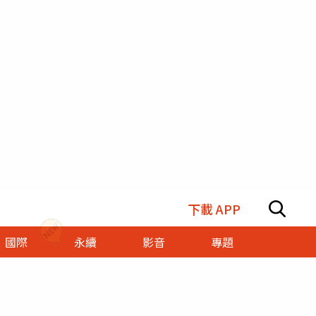
下載 APP
國際
永續
影音
專題