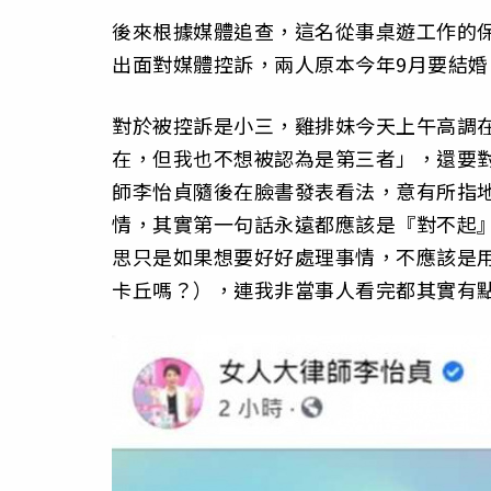
後來根據媒體追查，這名從事桌遊工作的
出面對媒體控訴，兩人原本今年9月要結
對於被控訴是小三，雞排妹今天上午高調
在，但我也不想被認為是第三者」，還要
師李怡貞隨後在臉書發表看法，意有所指
情，其實第一句話永遠都應該是『對不起
思只是如果想要好好處理事情，不應該是
卡丘嗎？），連我非當事人看完都其實有