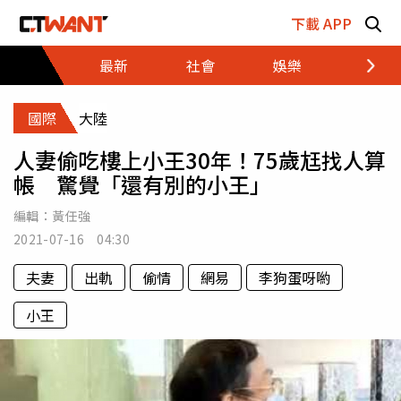
跳至主要內容區塊
下載 APP
最新
社會
娛樂
財經
國際
大陸
人妻偷吃樓上小王30年！75歲尪找人算
帳 驚覺「還有別的小王」
編輯：
黃任強
2021-07-16 04:30
夫妻
出軌
偷情
網易
李狗蛋呀喲
小王