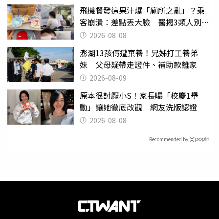
飛機餐發這果汁爆「廁所之亂」？乘
客崩潰：差點丟大臉 醫揭3類人別亂
喝
2026-08-08
澎湖13孩傳遭棄養！兄姊打工養弟
妹 父母疑帶走證件、補助款離家
2026-08-09
原本很討厭小S！家長曝「校慶1舉
動」讓她徹底改觀 網友洗版認證
2026-08-08
Recommended by