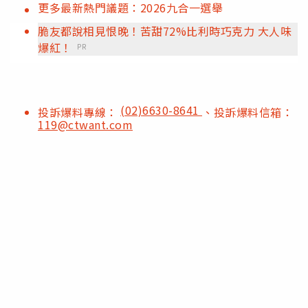
更多最新熱門議題：2026九合一選舉
脆友都說相見恨晚！苦甜72%比利時巧克力 大人味
爆紅！
PR
(02)6630-8641
投訴爆料專線：
、投訴爆料信箱：
119@ctwant.com