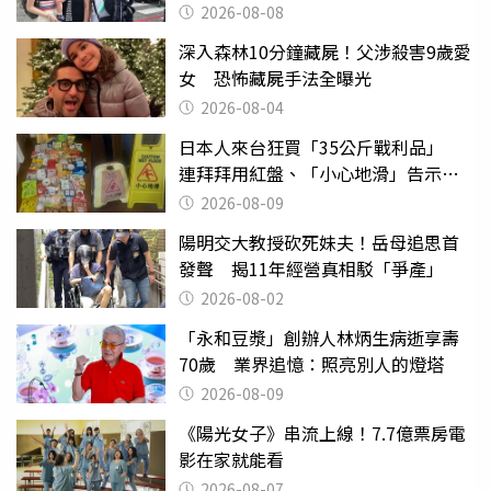
2026-08-08
深入森林10分鐘藏屍！父涉殺害9歲愛
女 恐怖藏屍手法全曝光
2026-08-04
日本人來台狂買「35公斤戰利品」
連拜拜用紅盤、「小心地滑」告示牌
也帶回家
2026-08-09
陽明交大教授砍死妹夫！岳母追思首
發聲 揭11年經營真相駁「爭產」
2026-08-02
「永和豆漿」創辦人林炳生病逝享壽
70歲 業界追憶：照亮別人的燈塔
2026-08-09
《陽光女子》串流上線！7.7億票房電
影在家就能看
2026-08-07