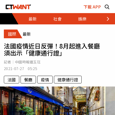
跳至主要內容區塊
下載 APP
最新
社會
娛樂
財經
國際
最新
法國疫情近日反彈！8月起進入餐廳
須出示「健康通行證」
記者：
中國時報鍾玉玨
2021-07-27 05:25
法國
餐廳
疫情
健康通行證