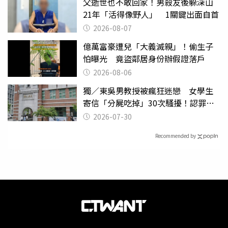
父逝世也不敢回家！男殺友後躲深山
21年「活得像野人」 1關鍵出面自首
2026-08-07
億萬富豪遭兒「大義滅親」！偷生子
怕曝光 竟盜鄰居身份辦假證落戶
2026-08-06
獨／東吳男教授被瘋狂迷戀 女學生
寄信「分屍吃掉」30次騷擾！認罪免
關
2026-07-30
Recommended by