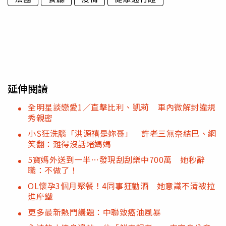
延伸閱讀
全明星談戀愛1／直擊比利、凱莉 車內微解封違規
秀親密
小S狂洗腦「洪源禧是妳哥」 許老三無奈結巴、網
笑翻：難得沒話堵媽媽
5寶媽外送到一半…發現刮刮樂中700萬 她秒辭
職：不做了！
OL懷孕3個月聚餐！4同事狂勸酒 她意識不清被拉
進摩鐵
更多最新熱門議題：中聯致癌油風暴