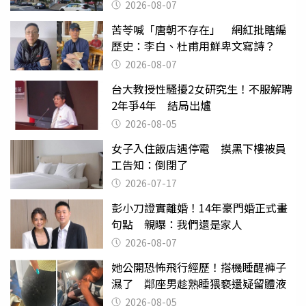
2026-08-07
苦苓喊「唐朝不存在」 網紅批瞎編
歷史：李白、杜甫用鮮卑文寫詩？
2026-08-07
台大教授性騷擾2女研究生！不服解聘
2年爭4年 結局出爐
2026-08-05
女子入住飯店遇停電 摸黑下樓被員
工告知：倒閉了
2026-07-17
彭小刀證實離婚！14年豪門婚正式畫
句點 親曝：我們還是家人
2026-08-07
她公開恐怖飛行經歷！搭機睡醒褲子
濕了 鄰座男趁熟睡猥褻還疑留體液
2026-08-05