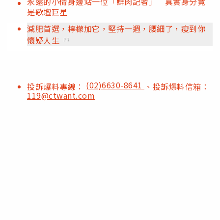
永遠的小倩身邊站一位「鮮肉記者」 真實身分竟
是歌壇巨星
減肥首選，檸檬加它，堅持一週，腰細了，瘦到你
懷疑人生
PR
(02)6630-8641
投訴爆料專線：
、投訴爆料信箱：
119@ctwant.com