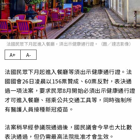
法國民眾下月起進入餐廳，須出示健康通行證。（圖／達志影像）
A+
A-
法國民眾下月起進入餐廳等須出示健康通行證。法
國國會26日凌晨以156票贊成、60票反對，表決通
過一項法案，要求民眾8月開始必須出示健康通行證
才可進入餐廳、搭乘公共交通工具等，同時強制所
有醫護人員接種新冠疫苗。
法案稍早經參議院通過後，國民議會今早也大比數
表決通過，但仍需最高法院批准才會生效。