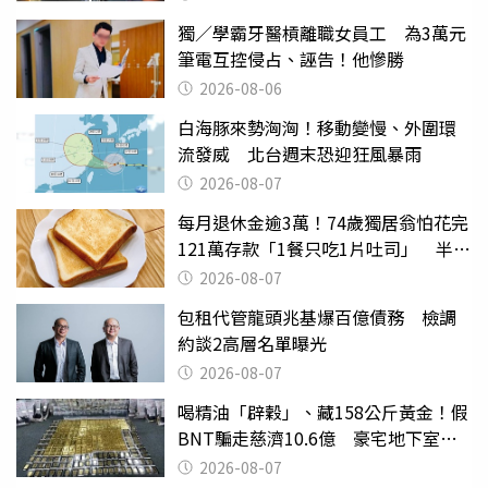
獨／學霸牙醫槓離職女員工 為3萬元
筆電互控侵占、誣告！他慘勝
2026-08-06
白海豚來勢洶洶！移動變慢、外圍環
流發威 北台週末恐迎狂風暴雨
2026-08-07
每月退休金逾3萬！74歲獨居翁怕花完
121萬存款「1餐只吃1片吐司」 半年
後暴瘦嚇壞女兒
2026-08-07
包租代管龍頭兆基爆百億債務 檢調
約談2高層名單曝光
2026-08-07
喝精油「辟穀」、藏158公斤黃金！假
BNT騙走慈濟10.6億 豪宅地下室竟
挖出乾鮑金庫
2026-08-07