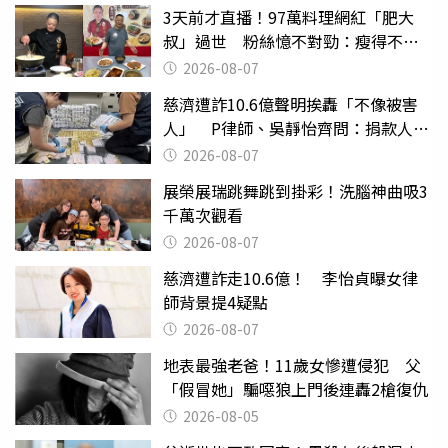
3天前才直播！97萬料理網紅「肥大
叔」過世 粉絲憶不對勁：瘦得不合
理
2026-08-07
慈濟遭詐10.6億聲明挨轟「不像被害
人」 P律師、吳靜怡齊問：捐款人有
權知道真相
2026-08-07
展榮展瑞跳舞跳到掛彩！洗腦神曲吸3
千萬次觀看
2026-08-07
慈濟遭詐走10.6億！ 李怡貞曝女律
師背景提4疑點
2026-08-07
地表最強老爸！11歲女慘遭侵犯 父
「假冒她」騙噁狼上門後連轟2槍復仇
2026-08-05