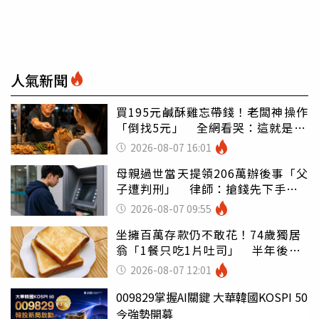
人氣新聞
買195元鹹酥雞忘帶錢！老闆神操作
「倒找5元」 全網看哭：這就是台
灣
2026-08-07 16:01
母親過世當天提領206萬辦後事「父
子遭判刑」 律師：搶錢先下手是
罪
2026-08-07 09:55
坐擁百萬存款仍不敢花！74歲獨居
翁「1餐只吃1片吐司」 半年後暴
瘦嚇壞女兒
2026-08-07 12:01
009829掌握AI關鍵 大華韓國KOSPI 50
今強勢開募