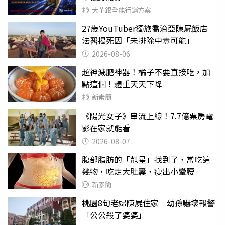
大華銀全能行銷方案
27歲YouTuber獨旅喬治亞陳屍飯店
法醫揭死因「未排除中毒可能」
2026-08-06
超神減肥神器！橘子不要直接吃，加
點這個！體重天天下降
新素簡
《陽光女子》串流上線！7.7億票房電
影在家就能看
2026-08-07
腹部脂肪的「剋星」找到了，常吃這
幾物，吃走大肚囊，瘦出小蠻腰
新素簡
桃園8旬老婦陳屍住家 幼孫嚇壞報警
「公公殺了婆婆」