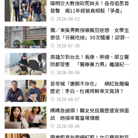
陽明交大教授砍死妹夫！岳母追思首
發聲 揭11年經營真相駁「爭產」
2026-08-02
獨／東吳男教授被瘋狂迷戀 女學生
寄信「分屍吃掉」30次騷擾！認罪免
關
2026-07-30
高雄欠到台北！長庚、榮總、部立醫
院都受害 「醫療暴力男」離譜紀錄
曝光
2026-08-06
苦苓喊「唐朝不存在」 網紅批瞎編
歷史：李白、杜甫用鮮卑文寫詩？
2026-08-07
媽媽急過頭！瞞女兒投履歷還安排面
試 她接來電當場傻眼
2026-08-06
開會照意外變網紅照！女公務員妝容