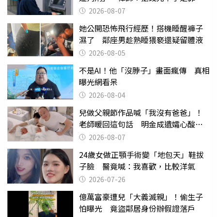
2026-08-07
她公開恐怖飛行經歷！搭機睡醒褲子
濕了 鄰座男趁熟睡猥褻還疑留體液
2026-08-05
不是AI！他「沒脖子」畫面瘋傳 真相
曝光網看呆
2026-08-04
兒做父親節作品喊「我沒有爸爸」！
老師暖回這句話 明金成遺孀心酸惹
淚
2026-08-07
24歲女做正顎手術變「地包天」鞋拔
子臉 醫竟喊：我喜歡，比較洋氣
2026-07-26
億萬富豪遭兒「大義滅親」！偷生子
怕曝光 竟盜鄰居身份辦假證落戶