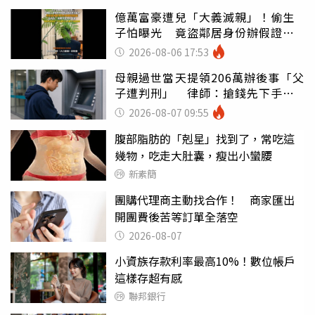
億萬富豪遭兒「大義滅親」！偷生
子怕曝光 竟盜鄰居身份辦假證落
戶
2026-08-06 17:53
母親過世當天提領206萬辦後事「父
子遭判刑」 律師：搶錢先下手是
罪
2026-08-07 09:55
腹部脂肪的「剋星」找到了，常吃這
幾物，吃走大肚囊，瘦出小蠻腰
新素簡
團購代理商主動找合作！ 商家匯出
開團費後苦等訂單全落空
2026-08-07
小資族存款利率最高10%！數位帳戶
這樣存超有感
聯邦銀行