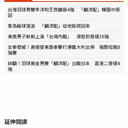
台灣羽球男雙李洋和王齊麟晉4強 「麟洋配」曝箇中原
因
曾為輸球落淚 「麟洋配」從地獄爬回來
東奧男子射箭上演「台灣內戰」 湯智鈞晉級16強
女拳發威！黃筱雯東奧拳擊打爆義大利女將 強勢挺進8
強賽
帥翻！羽球黃金男雙「麟洋配」出戰日本 直落二晉級4
強
延伸閱讀