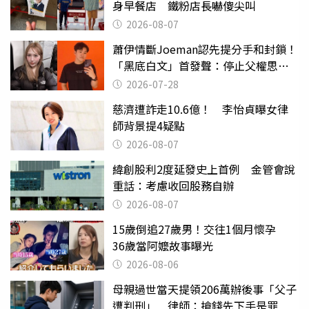
身早餐店 鐵粉店長嚇傻尖叫
2026-08-07
蕭伊情斷Joeman認先提分手和封鎖！
「黑底白文」首發聲：停止父權思維
物化女性
2026-07-28
慈濟遭詐走10.6億！ 李怡貞曝女律
師背景提4疑點
2026-08-07
緯創股利2度延發史上首例 金管會說
重話：考慮收回股務自辦
2026-08-07
15歲倒追27歲男！交往1個月懷孕
36歲當阿嬤故事曝光
2026-08-06
母親過世當天提領206萬辦後事「父子
遭判刑」 律師：搶錢先下手是罪