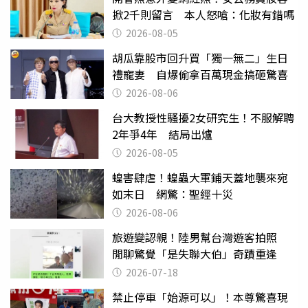
掀2千則留言 本人怒嗆：化妝有錯嗎
2026-08-05
胡瓜靠股市回升買「獨一無二」生日
禮寵妻 自爆偷拿百萬現金搞砸驚喜
2026-08-06
台大教授性騷擾2女研究生！不服解聘
2年爭4年 結局出爐
2026-08-05
蝗害肆虐！蝗蟲大軍鋪天蓋地襲來宛
如末日 網驚：聖經十災
2026-08-06
旅遊變認親！陸男幫台灣遊客拍照
閒聊驚覺「是失聯大伯」奇蹟重逢
2026-07-18
禁止停車「始源可以」！本尊驚喜現