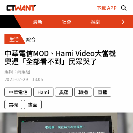
跳至主要內容區塊
下載 APP
最新
社會
娛樂
財經
生活
綜合
中華電信MOD、Hami Video大當機
奧運「全部看不到」民眾哭了
編輯：
網編組
2021-07-29 13:05
中華電信
Hami
奧運
轉播
直播
當機
畫面