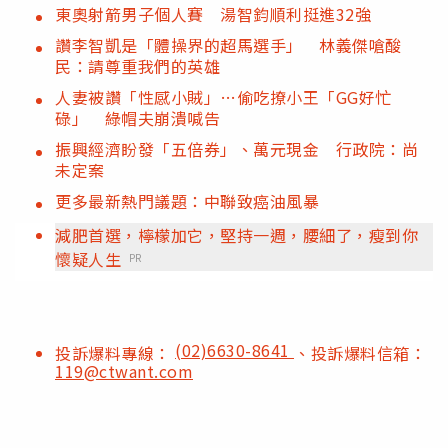
東奧射箭男子個人賽 湯智鈞順利挺進32強
讚李智凱是「體操界的超馬選手」 林義傑嗆酸
民：請尊重我們的英雄
人妻被讚「性感小賊」…偷吃撩小王「GG好忙
碌」 綠帽夫崩潰喊告
振興經濟盼發「五倍券」、萬元現金 行政院：尚
未定案
更多最新熱門議題：中聯致癌油風暴
減肥首選，檸檬加它，堅持一週，腰細了，瘦到你
懷疑人生
PR
(02)6630-8641
投訴爆料專線：
、投訴爆料信箱：
119@ctwant.com