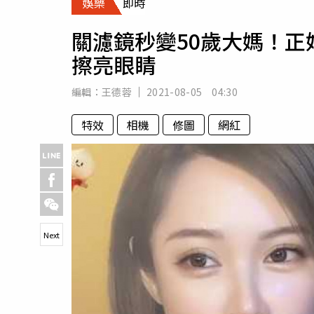
娛樂
即時
人物
汽車
關濾鏡秒變50歲大媽！
專欄
擦亮眼睛
房產新勢力
編輯：
王德蓉
2021-08-05 04:30
特效
相機
修圖
網紅
Next