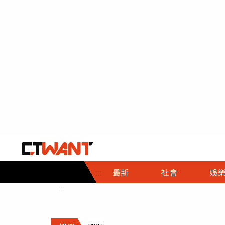
社會首頁
娛樂首頁
財經首頁
政
:::
最新
社會
娛
時事
即時
熱線
:::
直擊
大條
人物
調查
專題
３Ｃ