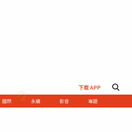
下載 APP
國際
永續
影音
專題