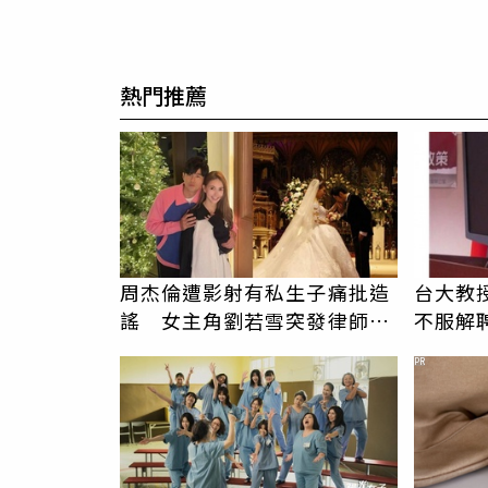
熱門推薦
周杰倫遭影射有私生子痛批造
台大教
謠 女主角劉若雪突發律師聲
不服解
明
PR