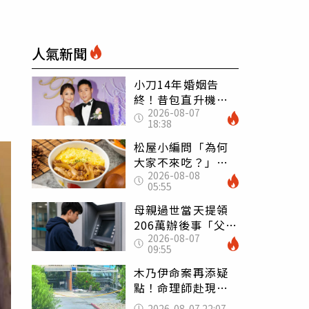
人氣新聞
小刀14年婚姻告
終！昔包直升機求
2026-08-07
婚 豪砸545萬辦婚
18:38
禮還找連戰證婚
松屋小編問「為何
大家不來吃？」
2026-08-08
一票人點出3大問
05:55
題：滿手好牌打到
爛
母親過世當天提領
206萬辦後事「父子
2026-08-07
遭判刑」 律師：
09:55
搶錢先下手是罪
木乃伊命案再添疑
點！命理師赴現場
遇天候驟變 驚
2026-08-07 22:07