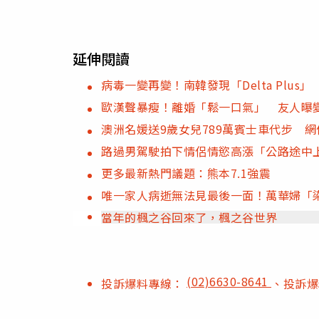
延伸閱讀
病毒一變再變！南韓發現「Delta Plu
歐漢聲暴瘦！離婚「鬆一口氣」 友人曝
澳洲名媛送9歲女兒789萬賓士車代步 
路過男駕駛拍下情侶情慾高漲「公路途中
更多最新熱門議題：熊本7.1強震
唯一家人病逝無法見最後一面！萬華婦「
當年的楓之谷回來了，楓之谷世界
(02)6630-8641
投訴爆料專線：
、投訴