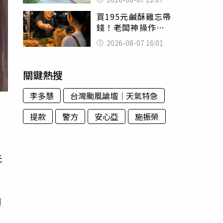
喊：死者還有冤屈
買195元鹹酥雞忘帶
錢！老闆神操作
「倒找5元」 全網
2026-08-07 16:01
看哭：這就是台灣
關鍵熱搜
李多慧
台灣颱風論壇｜天氣特急
提款
警方
安心亞
施振榮
己
光
日