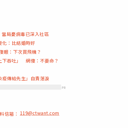
s」 當局憂病毒已深入社區
變化：比結婚時好
網傻眼：下次買飛機？
上下吞吐」 網傻：不要命？
染疫傳給先生」自責落淚
PR
119@ctwant.com
爆料信箱：