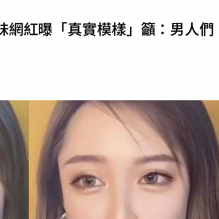
寵物
正妹網紅曝「真實模樣」籲：男人們
運勢
運動
梅酒