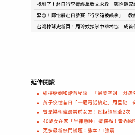
找到了！赴日行李遭誤拿發文求救 鄭怡靜感
緊急！鄭怡靜赴日參賽「行李箱被誤拿」 教
台灣棒球史新頁！周玲妏接掌中華棒協 成首
延伸閱讀
維持婚姻和諧有秘訣 「最美空姐」閃嫁
黃子佼憶昔日「一通電話搞定」周星馳 
曾是梁朝偉最美前女友！她拒絕星爺2次 
40歲女在家「半裸熟睡」遭橫禍！毒蟲闖
更多最新熱門議題：熊本7.1強震