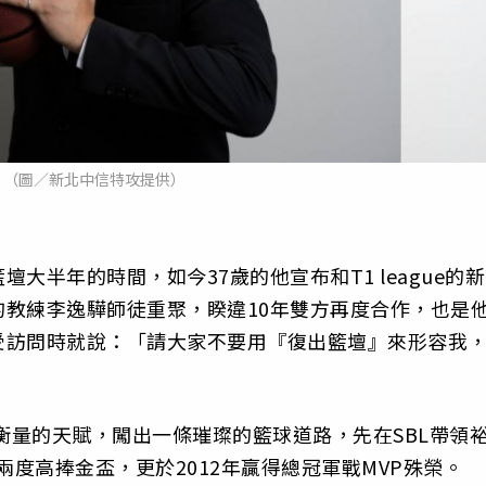
。（圖／新北中信特攻提供）
大半年的時間，如今37歲的他宣布和T1 league的新
教練李逸驊師徒重聚，睽違10年雙方再度合作，也是
受訪問時就說：「請大家不要用『復出籃壇』來形容我
以衡量的天賦，闖出一條璀璨的籃球道路，先在SBL帶領
兩度高捧金盃，更於2012年贏得總冠軍戰MVP殊榮。