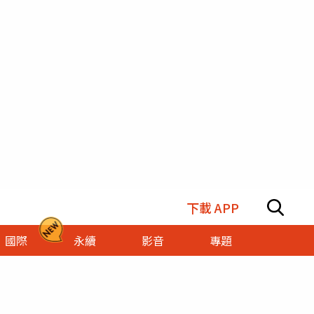
下載 APP
國際
永續
影音
專題