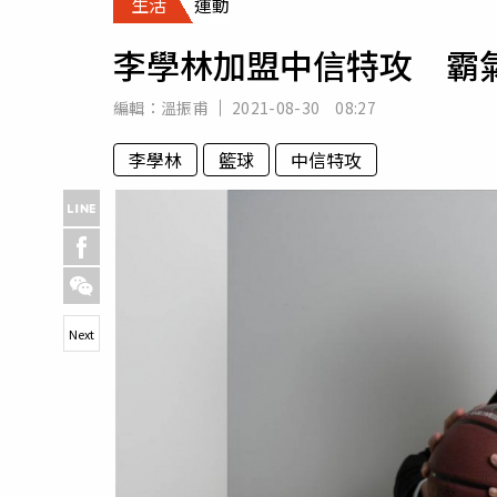
生活
運動
人物
汽車
李學林加盟中信特攻 霸
專欄
房產新勢力
編輯：
溫振甫
2021-08-30 08:27
李學林
籃球
中信特攻
Next