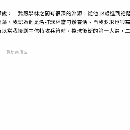
說：「我跟學林之間有很深的淵源，從他18歲進到裕
闖蕩，我認為他是名打球相當刁鑽靈活、自我要求也很
所以當我接到中信特攻兵符時，控球後衛的第一人選，