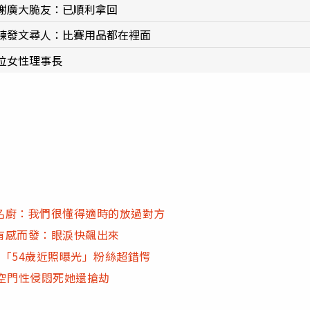
謝廣大脆友：已順利拿回
練發文尋人：比賽用品都在裡面
位女性理事長
名廚：我們很懂得適時的放過對方
有感而發：眼淚快飆出來
「54歲近照曝光」粉絲超錯愕
空門性侵悶死她還搶劫