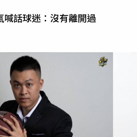
寵物
氣喊話球迷：沒有離開過
運勢
運動
梅酒