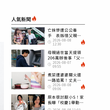
人氣新聞
亡妹慘遭公公毒
手 表姊憶父親節
2026-08-08
前夕：小舅舅仍到
12:30
殯儀館陪她說話
母親過世當天提領
206萬辦後事「父子
2026-08-07
遭判刑」 律師：
09:55
搶錢先下手是罪
煮菜遭婆婆關火還
一路追罵！丈夫勸
2026-08-08
別計較「媽媽老
09:06
了」 人妻超崩
潰：我像台傭
原本很討厭小S！家
長曝「校慶1舉動」
讓她徹底改觀 網
2026-08-08 11:03