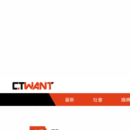
社會首頁
娛樂首頁
財經首頁
政
:::
最新
社會
娛
時事
即時
熱線
:::
直擊
大條
人物
調查
專題
３Ｃ