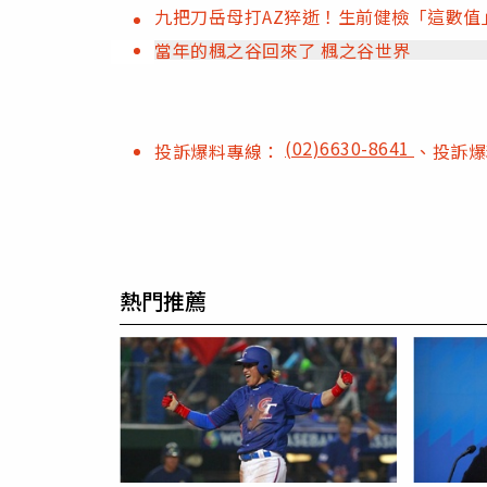
九把刀岳母打AZ猝逝！生前健檢「這數
當年的楓之谷回來了 楓之谷世界
(02)6630-8641
投訴爆料專線：
、投訴
熱門推薦