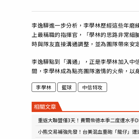
李逸驊進一步分析，李學林歷經這些年磨
上最稱職的指揮官，「學林的思路非常細
時與隊友直接溝通調整，並為團隊帶來安
李逸驊點到「溝通」，正是李學林加入中
間，李學林成為點亮團隊激情的火柴，以
李學林
籃球
中信特攻
相關文章
重返大聯盟僅3天！費爾柴德本季二度遭水手D
小熊交易補強先發！台美混血重砲「龍仔」遭