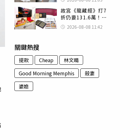
友洗版認證
故宮《龍藏經》打7
折仍要131.6萬！
店員曝：有人原價
2026-08-08 11:42
188萬付現購買
關鍵熱搜
提款
Cheap
林文晴
Good Morning Memphis
殺妻
婆媳
他
，
裕