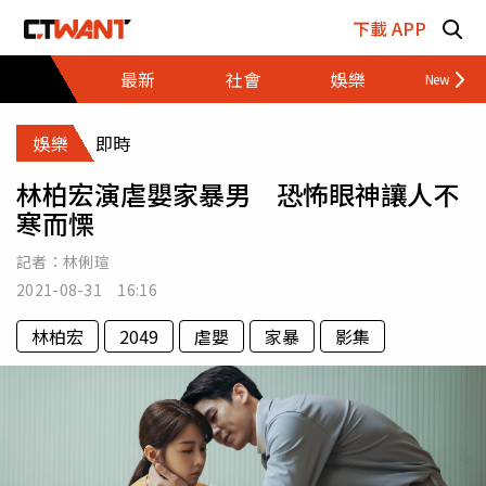
跳至主要內容區塊
下載 APP
最新
社會
娛樂
財經
娛樂
即時
林柏宏演虐嬰家暴男 恐怖眼神讓人不
寒而慄
記者：
林俐瑄
2021-08-31 16:16
林柏宏
2049
虐嬰
家暴
影集