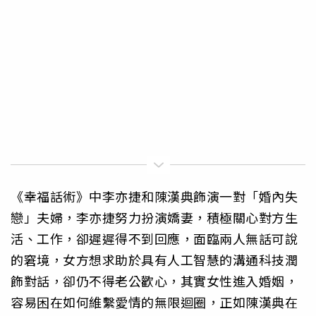
《幸福話術》中李亦捷和陳漢典飾演一對「婚內失
戀」夫婦，
李亦捷努力扮演嬌妻，積極關心對方生
活、工作，
卻遲遲得不到回應，面臨兩人無話可說
的窘境，
女方想求助於具有人工智慧的溝通科技潤
飾對話，
卻仍不得老公歡心，其實女性進入婚姻，
容易困在如何維繫愛情的無
限迴圈，正如陳漢典在