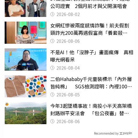
公司證實 2個月前才與父開演唱會
2026-08-02
女網紅慘被兩度感情詐騙！前夫假割
頸詐光200萬再遇假富商「養套殺
2000萬」
2026-08-06
不是AI！他「沒脖子」畫面瘋傳 真相
曝光網看呆
2026-08-04
二伯Hahababy千元童裝標示「內外層
皆純棉」 SGS檢測證明：內裡100%
聚酯纖維
2026-08-05
今年3起墜橋事故！南投小半天高架橋
封路辦平安法會 「包公夜審」替亡
魂伸冤
2026-08-06
Recommended by