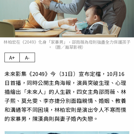
林柏宏在《2049》化身「家暴男」，邵雨薇為母則強盡全力保護孩子
。（圖／瀚草影視）
A+
A-
未來影集《2049》今（31日）宣布定檔，10月16
日首播，
同時公開主角海報，演員突破生理、心理
描繪出「未來人」
的人生觀，四女主角邵雨薇、林
子熙、莫允雯、
李亦捷分別面臨親情、婚姻、教養
和溝通等不同困境，
林柏宏則是演出令人不寒而慄
的家暴男，陳漢典則與妻子婚內失戀。