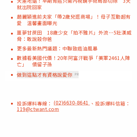
天差地遠！早期胃癌只需內視鏡手術局部切除 3天
就出院回家
趙麗穎進前夫家「帶2歲兒逛商場」！母子互動超有
愛 溫馨畫面曝光
噩夢甘蔗田 18歲少女「拍不雅片」外流…5壯漢威
脅：敢說殺你爸
更多最新熱門議題：中聯致癌油風暴
數據看美國代價！20年阿富汗戰爭「美軍2461人陣
亡」 債留子孫
做到這點才有資格說愛你
PR
(02)6630-8641
投訴爆料專線：
、投訴爆料信箱：
119@ctwant.com