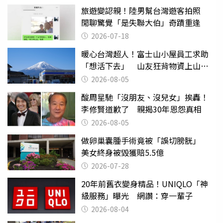
旅遊變認親！陸男幫台灣遊客拍照
閒聊驚覺「是失聯大伯」奇蹟重逢
2026-07-18
暖心台灣超人！富士山小屋員工求助
「想活下去」 山友狂背物資上山：
台灣真的是寶島
2026-08-05
酸周星馳「沒朋友、沒兒女」挨轟！
李修賢道歉了 親揭30年恩怨真相
2026-08-05
做卵巢囊腫手術竟被「誤切膀胱」
美女終身被毀獲賠5.5億
2026-07-28
20年前舊衣變身精品！UNIQLO「神
級服務」曝光 網讚：穿一輩子
2026-08-04