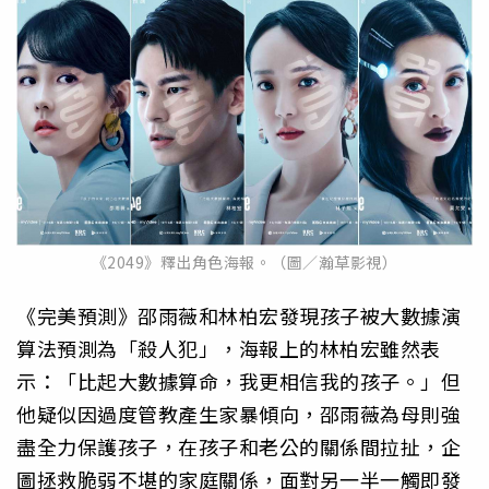
《2049》釋出角色海報。（圖／瀚草影視）
《完美預測》邵雨薇和林柏宏發現孩子被大數據演
算法預測為「
殺人犯」，海報上的林柏宏雖然表
示：「比起大數據算命，
我更相信我的孩子。」但
他疑似因過度管教產生家暴傾向，
邵雨薇為母則強
盡全力保護孩子，在孩子和老公的關係間拉扯，
企
圖拯救脆弱不堪的家庭關係，面對另一半一觸即發