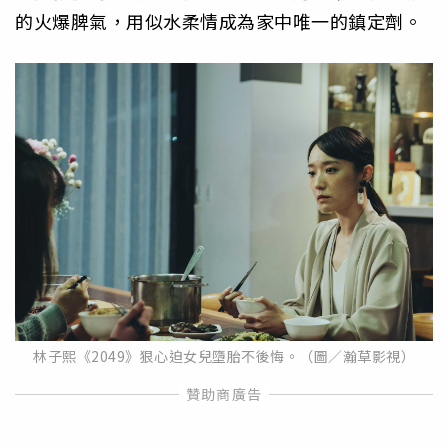
的火爆脾氣，
用似水柔情成為家中唯一的鎮定劑。
林子熙《2049》狠心迫女兒墮胎不後悔。（圖／瀚草影視）