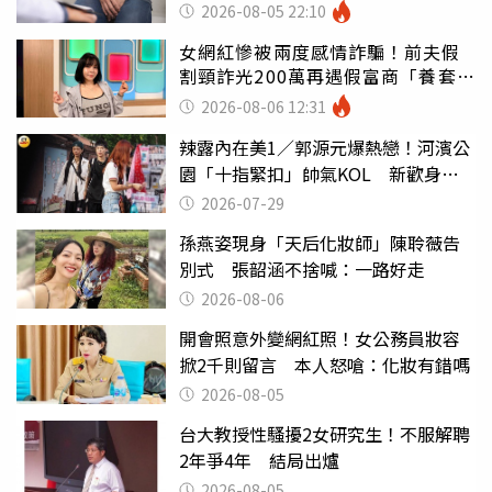
2026-08-05 22:10
女網紅慘被兩度感情詐騙！前夫假
割頸詐光200萬再遇假富商「養套殺
2000萬」
2026-08-06 12:31
辣露內在美1／郭源元爆熱戀！河濱公
園「十指緊扣」帥氣KOL 新歡身份
曝光
2026-07-29
孫燕姿現身「天后化妝師」陳聆薇告
別式 張韶涵不捨喊：一路好走
2026-08-06
開會照意外變網紅照！女公務員妝容
掀2千則留言 本人怒嗆：化妝有錯嗎
2026-08-05
台大教授性騷擾2女研究生！不服解聘
2年爭4年 結局出爐
2026-08-05