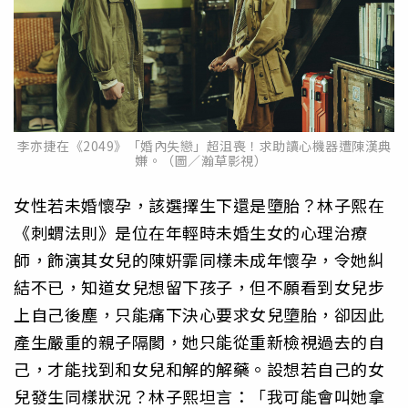
李亦捷在《2049》「婚內失戀」超沮喪！求助讀心機器遭陳漢典
嫌。（圖／瀚草影視）
女性若未婚懷孕，該選擇生下還是墮胎？林子熙在
《刺蝟法則》
是位在年輕時未婚生女的心理治療
師，
飾演其女兒的陳姸霏同樣未成年懷孕，令她糾
結不已，
知道女兒想留下孩子，但不願看到女兒步
上自己後塵，
只能痛下決心要求女兒墮胎，卻因此
產生嚴重的親子隔閡，
她只能從重新檢視過去的自
己，才能找到和女兒和解的解藥。
設想若自己的女
兒發生同樣狀況？林子熙坦言：「
我可能會叫她拿