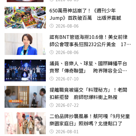
650萬冊神話崩了！《週刊少年
Jump》首跌破百萬 出版界震撼
2026-08-06
誆有BNT管道海撈10.6億！美女前律
師公會理事長狂囤232公斤黃金 17人
遭起訴
2026-08-06
議員、音樂人、球星、國際轉播平台
齊聚「傳奇聯盟」 跨界陣容全公
開 劍指亞洲新傳奇聯賽
2026-07-10
提離職竟被逼交「料理秘方」！老闆
扣薪拒發 廚師怒爆料衝上熱搜
2026-07-22
二伯品牌抄襲風暴！蔡阿嘎「9月兒童
樂園家庭日」照辦嗎？北捷鬆口了
2026-08-01