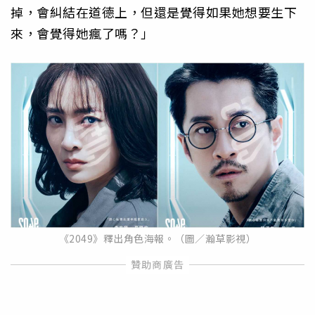
掉，會糾結在道德上，
但還是覺得如果她想要生下
來，會覺得她瘋了嗎？」
《2049》釋出角色海報。（圖／瀚草影視）