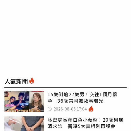
人氣新聞
15歲倒追27歲男！交往1個月懷
孕 36歲當阿嬤故事曝光
2026-08-06 17:04
私密處長滿白色小顆粒！20歲男崩
潰求診 醫曝5大真相別再誤會