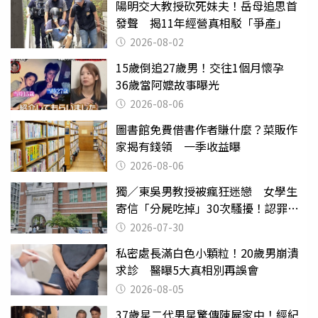
陽明交大教授砍死妹夫！岳母追思首
發聲 揭11年經營真相駁「爭產」
2026-08-02
15歲倒追27歲男！交往1個月懷孕
36歲當阿嬤故事曝光
2026-08-06
圖書館免費借書作者賺什麼？菜販作
家揭有錢領 一季收益曝
2026-08-06
獨／東吳男教授被瘋狂迷戀 女學生
寄信「分屍吃掉」30次騷擾！認罪免
關
2026-07-30
私密處長滿白色小顆粒！20歲男崩潰
求診 醫曝5大真相別再誤會
2026-08-05
37歲星二代男星驚傳陳屍家中！經紀