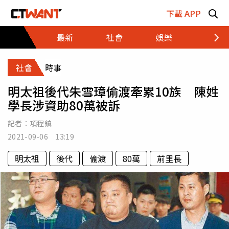
跳至主要內容區塊
下載 APP
最新
社會
娛樂
財經
社會
時事
明太祖後代朱雪璋偷渡牽累10族 陳姓
學長涉資助80萬被訴
記者：
項程鎮
2021-09-06 13:19
明太祖
後代
偷渡
80萬
前里長