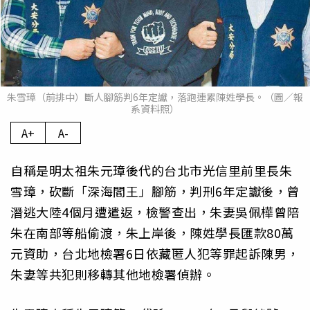
朱雪璋（前排中）斷人腳筋判6年定讞，落跑連累陳姓學長。（圖／報
系資料照）
A+
A-
自稱是明太祖朱元璋後代的台北市光信里前里長朱
雪璋，砍斷「深海閻王」腳筋，判刑6年定讞後，曾
潛逃大陸4個月遭遣返，檢警查出，朱妻吳佩樺曾陪
朱在南部等船偷渡，朱上岸後，陳姓學長匯款80萬
元資助，台北地檢署6日依藏匿人犯等罪起訴陳男，
朱妻等共犯則移轉其他地檢署偵辦。