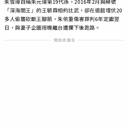
朱雪璋自稱朱元璋第19代孫，2016年2月與綽號
「深海閻王」的王毓霖相約比武，卻在道館埋伏20
多人偷襲砍斷王腳筋，朱依重傷害罪判6年定讞翌
日，與妻子企圖搭機離台遭攔下後跑路。