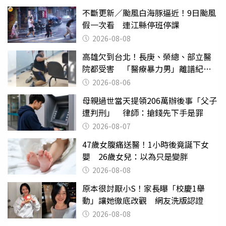
不斷更新／颱風白海豚逼近！9日颱風
假一次看 連江縣停班停課
2026-08-08
高雄欠到台北！長庚、榮總、部立醫
院都受害 「醫療暴力男」離譜紀錄
曝光
2026-08-06
母親過世當天提領206萬辦後事「父子
遭判刑」 律師：搶錢先下手是罪
2026-08-07
47歲女腹痛送醫！1小時後竟誕下女
嬰 26歲女兒：以為只是變胖
2026-08-08
原本很討厭小S！家長曝「校慶1舉
動」讓她徹底改觀 網友洗版認證
2026-08-08