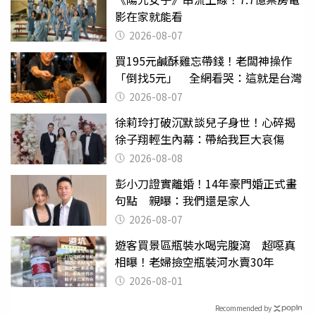
影在家就能看
2026-08-07
買195元鹹酥雞忘帶錢！老闆神操作
「倒找5元」 全網看哭：這就是台灣
2026-08-07
徐莉玲打破沉默談兒子身世！心碎揭
徐子翔輕生內幕：帶給我巨大哀傷
2026-08-08
彭小刀證實離婚！14年豪門婚正式畫
句點 親曝：我們還是家人
2026-08-07
遊客買景區瓶裝水喝完腹瀉 超噁真
相曝！老婦撿空瓶裝河水賣30年
2026-08-01
Recommended by