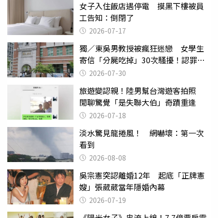
女子入住飯店遇停電 摸黑下樓被員
工告知：倒閉了
2026-07-17
獨／東吳男教授被瘋狂迷戀 女學生
寄信「分屍吃掉」30次騷擾！認罪免
關
2026-07-30
旅遊變認親！陸男幫台灣遊客拍照
閒聊驚覺「是失聯大伯」奇蹟重逢
2026-07-18
淡水驚見龍捲風！ 網嚇壞：第一次
看到
2026-08-08
吳宗憲突認離婚12年 起底「正牌憲
嫂」張葳葳當年隱婚內幕
2026-07-19
《陽光女子》串流上線！7.7億票房電