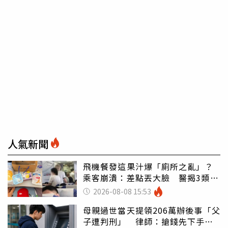
人氣新聞
飛機餐發這果汁爆「廁所之亂」？
乘客崩潰：差點丟大臉 醫揭3類人
別亂喝
2026-08-08 15:53
母親過世當天提領206萬辦後事「父
子遭判刑」 律師：搶錢先下手是