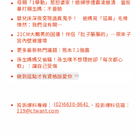
母親「1舉動」惹怒婆家！媳婦慘遭霸凌崩潰 當街
暴打親生媽：不要臉
嬰兒床深夜突現詭異鬼手！ 爸媽見「這幕」毛骨
悚然：我們沒有開…
21CM大鵰男的困擾！伴侶「肚子脹脹的」…原來子
宮內壁被撞壞
更多最新熱門議題：熊本7.1強震
孫生媽媽又偷竊！孫生嘆不想理她卻「每次都心
軟」：讓自己受傷
做到這點才有資格說愛你
PR
(02)6630-8641
投訴爆料專線：
、投訴爆料信箱：
119@ctwant.com