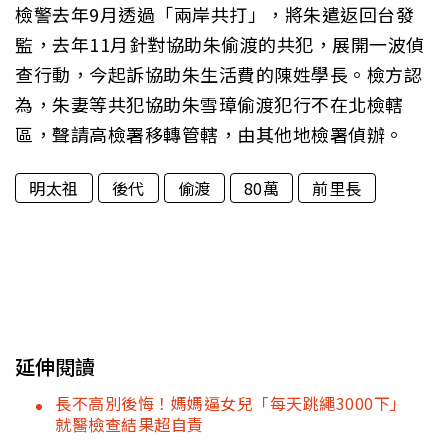
檢警去年9月透過「兩岸共打」，將朱遣返回台發
監，去年11月針對協助朱偷渡的共犯，展開一波偵
查行動，今起訴協助朱生活費的陳姓學長。檢方認
為，朱妻等共犯協助朱雪璋偷渡犯行不在北檢轄
區，聲請高檢署移轉管轄，由其他地檢署偵辦。
明太祖
後代
偷渡
80萬
前里長
延伸閱讀
長不高別後悔！媽媽逼女兒「每天跳繩3000下」
就醫檢查結果超自責