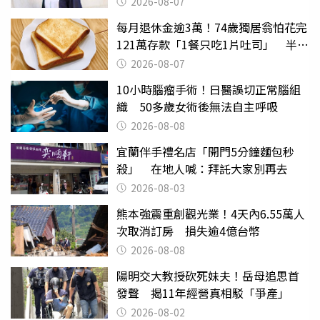
2026-08-07
每月退休金逾3萬！74歲獨居翁怕花完
121萬存款「1餐只吃1片吐司」 半年
後暴瘦嚇壞女兒
2026-08-07
10小時腦瘤手術！日醫誤切正常腦組
織 50多歲女術後無法自主呼吸
2026-08-08
宜蘭伴手禮名店「開門5分鐘麵包秒
殺」 在地人喊：拜託大家別再去
2026-08-03
熊本強震重創觀光業！4天內6.55萬人
次取消訂房 損失逾4億台幣
2026-08-08
陽明交大教授砍死妹夫！岳母追思首
發聲 揭11年經營真相駁「爭產」
2026-08-02