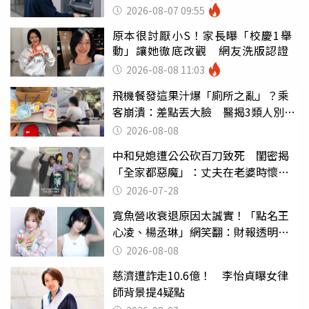
罪
2026-08-07 09:55
原本很討厭小S！家長曝「校慶1舉
動」讓她徹底改觀 網友洗版認證
2026-08-08 11:03
飛機餐發這果汁爆「廁所之亂」？乘
客崩潰：差點丟大臉 醫揭3類人別亂
喝
2026-08-08
中和兒媳遭公公砍百刀致死 閨密揭
「全家都惡魔」：丈夫在老婆時懷孕
摔東西
2026-07-28
寬魚營收衰退原因太誠實！「點名王
心凌、楊丞琳」網笑翻：財報透明度
滿分
2026-08-08
慈濟遭詐走10.6億！ 李怡貞曝女律
師背景提4疑點