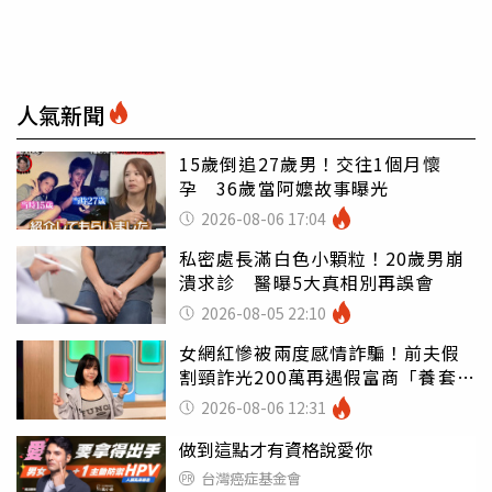
人氣新聞
15歲倒追27歲男！交往1個月懷
孕 36歲當阿嬤故事曝光
2026-08-06 17:04
私密處長滿白色小顆粒！20歲男崩
潰求診 醫曝5大真相別再誤會
2026-08-05 22:10
女網紅慘被兩度感情詐騙！前夫假
割頸詐光200萬再遇假富商「養套殺
2000萬」
2026-08-06 12:31
做到這點才有資格說愛你
台灣癌症基金會