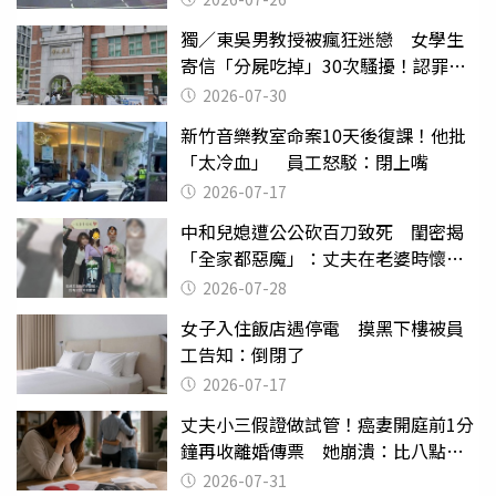
獨／東吳男教授被瘋狂迷戀 女學生
寄信「分屍吃掉」30次騷擾！認罪免
關
2026-07-30
新竹音樂教室命案10天後復課！他批
「太冷血」 員工怒駁：閉上嘴
2026-07-17
中和兒媳遭公公砍百刀致死 閨密揭
「全家都惡魔」：丈夫在老婆時懷孕
摔東西
2026-07-28
女子入住飯店遇停電 摸黑下樓被員
工告知：倒閉了
2026-07-17
丈夫小三假證做試管！癌妻開庭前1分
鐘再收離婚傳票 她崩潰：比八點檔
還扯
2026-07-31