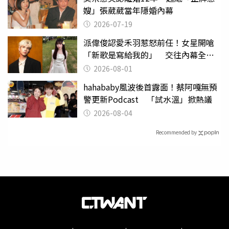
嫂」張葳葳當年隱婚內幕
2026-07-19
派偉俊認愛禾羽惹怒前任！女星開嗆
「新歌是寫給我的」 交往內幕全說
了
2026-08-01
hahababy風波後首露面！蔡阿嘎無預
警更新Podcast 「試水溫」掀熱議
2026-08-04
Recommended by