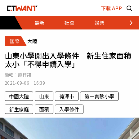
跳至主要內容區塊
下載 APP
最新
社會
娛樂
財經
國際
大陸
山東小學開出入學條件 新生住家面積
太小「不得申請入學」
編輯：
廖梓翔
2021-09-06 16:39
中國大陸
山東
荷澤市
第一實驗小學
新生家庭
面積
入學條件