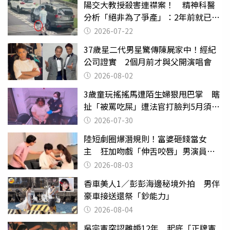
陽交大教授殺害連襟案！ 精神科醫
分析「絕非為了爭產」：2年前就已言
行詭異
2026-07-22
37歲星二代男星驚傳陳屍家中！經紀
公司證實 2個月前才與父開演唱會
2026-08-02
3歲童玩搖搖馬遭陌生婦狠甩巴掌 瞎
扯「被罵吃屎」遭法官打臉判5月須入
監
2026-07-30
陸短劇圈爆潛規則！富婆砸錢當女
主 狂加吻戲「伸舌咬唇」男演員崩
潰
2026-08-03
香車美人1／彭彭海邊秘境外拍 男伴
豪車接送還祭「鈔能力」
2026-08-04
吳宗憲突認離婚12年 起底「正牌憲