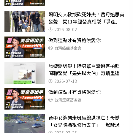
陽明交大教授砍死妹夫！岳母追思首
發聲 揭11年經營真相駁「爭產」
2026-08-02
做到這點才有資格說愛你
台灣癌症基金會
旅遊變認親！陸男幫台灣遊客拍照
閒聊驚覺「是失聯大伯」奇蹟重逢
2026-07-18
做到這點才有資格說愛你
台灣癌症基金會
台中女遛狗走斑馬線遭撞亡！母慟
「女兒隨媽祖修行去了」 駕駛過失
致死判9月
2026-07-26