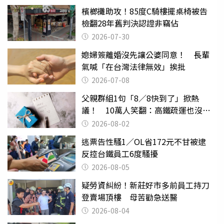
檳榔攤助攻！85度C騎樓擺桌椅被告
檢翻28年舊判決認證非竊佔
2026-07-30
媳婦簽離婚沒先讓公婆同意！ 長輩
氣喊「在台灣法律無效」挨批
2026-07-08
父親群組1句「8／8快到了」掀熱
議！ 10萬人笑翻：高鐵疏運也沒列
父親節
2026-08-02
逃票告性騷1／OL省172元不甘被逮
反控台鐵員工6度騷擾
2026-08-05
疑勞資糾紛！新莊好市多前員工持刀
登賣場頂樓 母苦勸急送醫
2026-08-04