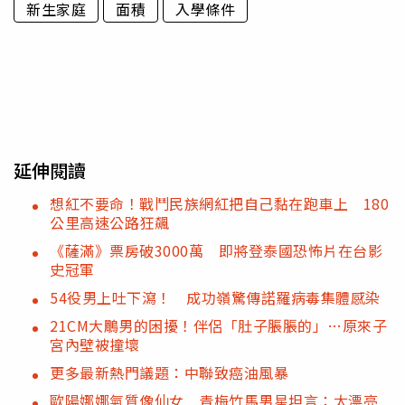
新生家庭
面積
入學條件
延伸閱讀
想紅不要命！戰鬥民族網紅把自己黏在跑車上 180
公里高速公路狂飆
《薩滿》票房破3000萬 即將登泰國恐怖片在台影
史冠軍
54役男上吐下瀉！ 成功嶺驚傳諾羅病毒集體感染
21CM大鵰男的困擾！伴侶「肚子脹脹的」…原來子
宮內壁被撞壞
更多最新熱門議題：中聯致癌油風暴
歐陽娜娜氣質像仙女 青梅竹馬男星坦言：太漂亮