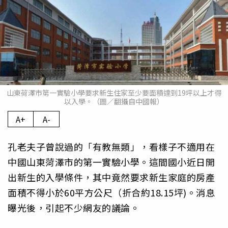
山東荷澤市第一實驗小學要求新生住家至少要面積達到19坪以上才得
以入學。（圖／翻攝自中國報）
A+
A-
孔老夫子曾說過的「有教無類」，看樣子不適用在
中國山東菏澤市的第一實驗小學。這間國小近日開
出新生的入學條件，其中竟然要求新生家庭的房產
面積不得小於60平方公尺（折合約18.15坪)。消息
曝光後，引起不少網友的議論。