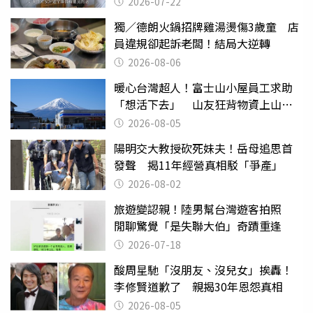
2026-07-22
獨／德朗火鍋招牌雞湯燙傷3歲童 店
員違規卻起訴老闆！結局大逆轉
2026-08-06
暖心台灣超人！富士山小屋員工求助
「想活下去」 山友狂背物資上山：
台灣真的是寶島
2026-08-05
陽明交大教授砍死妹夫！岳母追思首
發聲 揭11年經營真相駁「爭產」
2026-08-02
旅遊變認親！陸男幫台灣遊客拍照
閒聊驚覺「是失聯大伯」奇蹟重逢
2026-07-18
酸周星馳「沒朋友、沒兒女」挨轟！
李修賢道歉了 親揭30年恩怨真相
2026-08-05