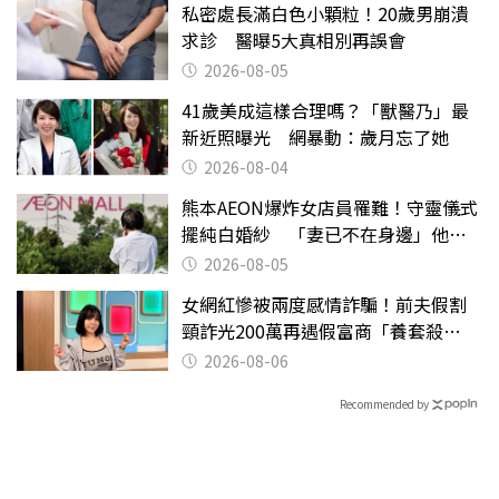
私密處長滿白色小顆粒！20歲男崩潰
求診 醫曝5大真相別再誤會
2026-08-05
41歲美成這樣合理嗎？「獸醫乃」最
新近照曝光 網暴動：歲月忘了她
2026-08-04
熊本AEON爆炸女店員罹難！守靈儀式
擺純白婚紗 「妻已不在身邊」他淚
喊：無法想像
2026-08-05
女網紅慘被兩度感情詐騙！前夫假割
頸詐光200萬再遇假富商「養套殺
2000萬」
2026-08-06
Recommended by