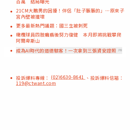
百萬 結局曝光
21CM大鵰男的困擾！伴侶「肚子脹脹的」…原來子
宮內壁被撞壞
更多最新熱門議題：國三生被刺死
橄欖球員四肢癱瘓後努力復健 本月即將挑戰攀爬
阿爾卑斯山
成為AI時代的道德駭客！一次拿到三張資安證照
PR
(02)6630-8641
投訴爆料專線：
、投訴爆料信箱：
119@ctwant.com