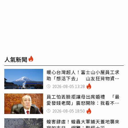
人氣新聞
暖心台灣超人！富士山小屋員工求
助「想活下去」 山友狂背物資上
山：台灣真的是寶島
2026-08-05 13:28
員工怕丟臉拒讓母出席婚禮 「最
愛發錢老闆」震怒開除：我看不起
你
2026-08-05 18:50
蝗害肆虐！蝗蟲大軍鋪天蓋地襲來
宛如末日 網驚：聖經十災