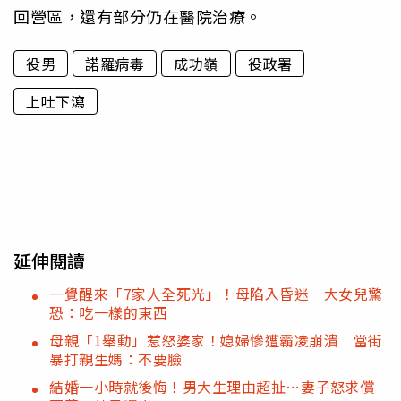
回營區，還有部分仍在醫院治療。
役男
諾羅病毒
成功嶺
役政署
上吐下瀉
延伸閱讀
一覺醒來「7家人全死光」！母陷入昏迷 大女兒驚
恐：吃一樣的東西
母親「1舉動」惹怒婆家！媳婦慘遭霸凌崩潰 當街
暴打親生媽：不要臉
結婚一小時就後悔！男大生理由超扯…妻子怒求償