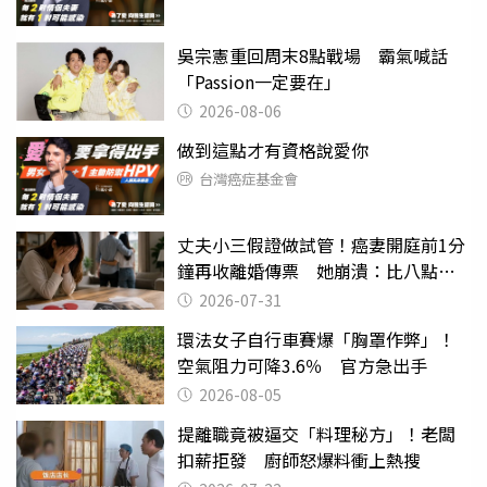
吳宗憲重回周末8點戰場 霸氣喊話
「Passion一定要在」
2026-08-06
做到這點才有資格說愛你
台灣癌症基金會
丈夫小三假證做試管！癌妻開庭前1分
鐘再收離婚傳票 她崩潰：比八點檔
還扯
2026-07-31
環法女子自行車賽爆「胸罩作弊」！
空氣阻力可降3.6％ 官方急出手
2026-08-05
提離職竟被逼交「料理秘方」！老闆
扣薪拒發 廚師怒爆料衝上熱搜