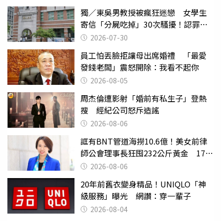
獨／東吳男教授被瘋狂迷戀 女學生
寄信「分屍吃掉」30次騷擾！認罪免
關
2026-07-30
員工怕丟臉拒讓母出席婚禮 「最愛
發錢老闆」震怒開除：我看不起你
2026-08-05
周杰倫遭影射「婚前有私生子」登熱
搜 經紀公司怒斥造謠
2026-08-06
誆有BNT管道海撈10.6億！美女前律
師公會理事長狂囤232公斤黃金 17人
遭起訴
2026-08-06
20年前舊衣變身精品！UNIQLO「神
級服務」曝光 網讚：穿一輩子
2026-08-04