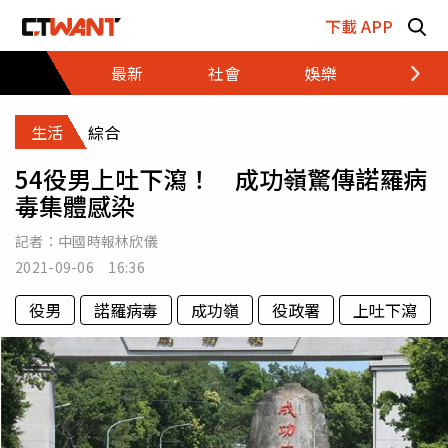
跳至主要內容區塊
下載 APP
最新
社會
娛樂
財經
生活
綜合
54役男上吐下瀉！ 成功嶺驚傳諾羅病
毒集體感染
記者：
中國時報林欣儀
2021-09-06 16:36
役男
諾羅病毒
成功嶺
役政署
上吐下瀉