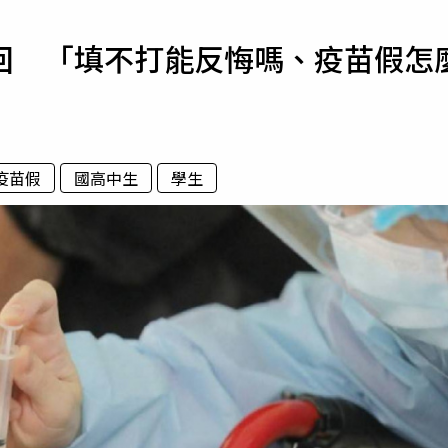
寵物
繳回 「填不打能反悔嗎、疫苗假怎
運勢
運動
梅酒
疫苗假
國高中生
學生