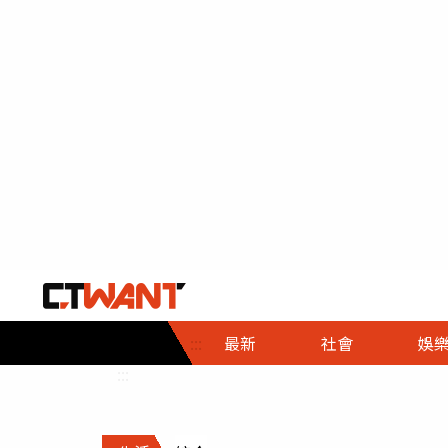
社會首頁
娛樂首頁
財經首頁
政
:::
最新
社會
娛
時事
即時
熱線
:::
直擊
大條
人物
調查
專題
３Ｃ