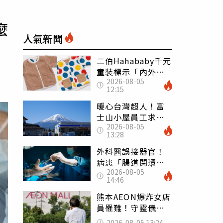
麼
人氣新聞
二伯Hahababy千元
童裝標示「內外層
2026-08-05
皆純棉」 SGS檢
12:15
測證明：內裡100%
聚酯纖維
暖心台灣超人！富
士山小屋員工求助
2026-08-05
「想活下去」 山
13:28
友狂背物資上山：
台灣真的是寶島
外科醫誤接器官！
病患「腸道閉環」
2026-08-05
無法排便險死 同
14:46
行看傻：糟糕至極
熊本AEON爆炸女店
員罹難！守靈儀式
擺純白婚紗 「妻
2026-08-05 13:24