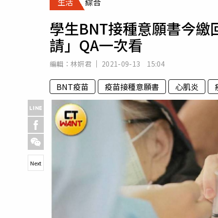
生活
綜合
人物
汽車
學生BNT接種意願書今
專欄
請」QA一次看
房產新勢力
編輯：
林姸君
2021-09-13 15:04
BNT疫苗
疫苗接種意願書
心肌炎
Next