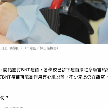
13日）要繳回。（示意圖／林士傑攝影）
起，開始施打BNT疫苗，各學校已發下疫苗接種意願書給
打BNT疫苗可能副作用有心肌炎等，不少家長仍在觀望
為何？