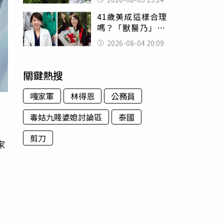
已不在身邊」他淚
41歲美成這樣合理
喊：無法想像
嗎？「獸醫乃」最
新近照曝光 網暴
2026-08-04 20:09
動：歲月忘了她
關鍵熱搜
嘎家軍
林得恩
公務員
毒姑九賤婆媳討論區
泰國
剪刀
家
，