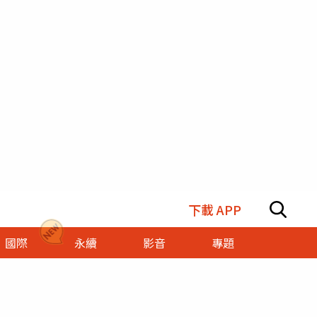
下載 APP
國際
永續
影音
專題