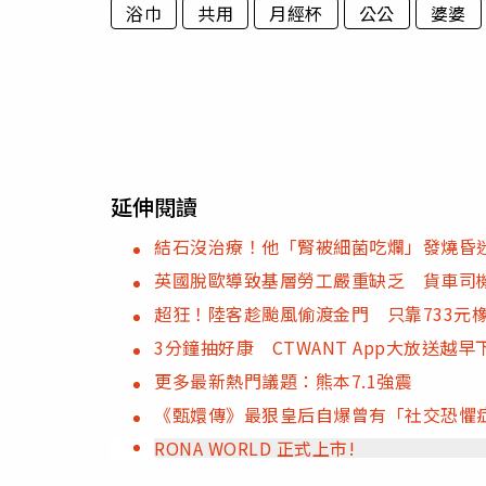
浴巾
共用
月經杯
公公
婆婆
延伸閱讀
結石沒治療！他「腎被細菌吃爛」發燒昏迷
英國脫歐導致基層勞工嚴重缺乏 貨車司機
超狂！陸客趁颱風偷渡金門 只靠733元
3分鐘抽好康 CTWANT App大放送越
更多最新熱門議題：熊本7.1強震
《甄嬛傳》最狠皇后自爆曾有「社交恐懼
RONA WORLD 正式上市!