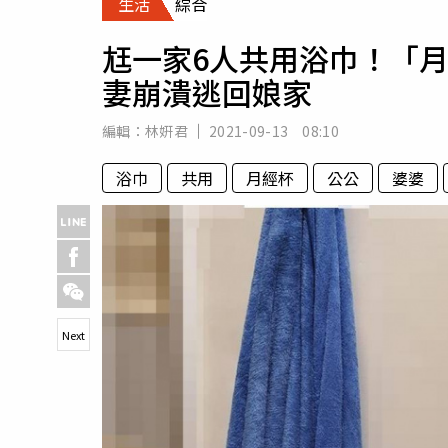
生活
綜合
人物
汽車
尪一家6人共用浴巾！「
專欄
妻崩潰逃回娘家
房產新勢力
編輯：
林姸君
2021-09-13 08:10
浴巾
共用
月經杯
公公
婆婆
Next