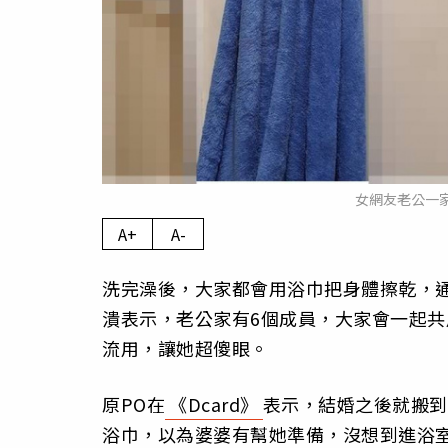
女網友老公一家
A+
A-
洗完澡後，大家都會用浴巾把身體擦乾，
潰表示，老公家有6個成員，大家會一起
流用，讓她超傻眼。
原PO在
《Dcard》
表示，結婚之後就搬到
浴巾，以為婆婆有幫她準備，沒想到進浴