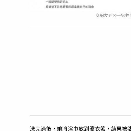
女網友老公一家共用
洗完澡後，她將浴巾放到髒衣籃，結果被