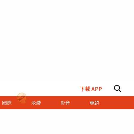
下載 APP
國際
永續
影音
專題