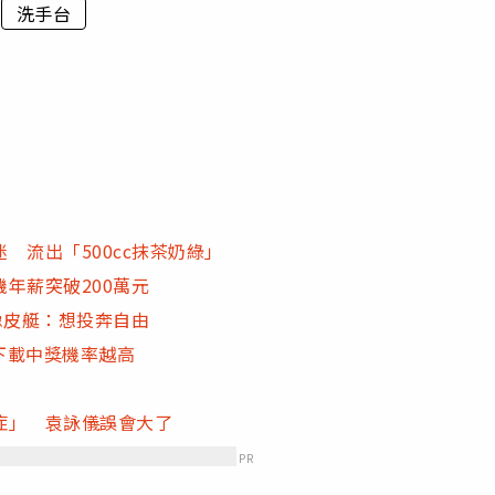
洗手台
 流出「500cc抹茶奶綠」
年薪突破200萬元
橡皮艇：想投奔自由
早下載中獎機率越高
症」 袁詠儀誤會大了
PR