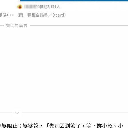
浴巾。（圖／翻攝自臉書／Dcard）
婆婆阻止；婆婆說，「先別丟到籃子，等下妳小叔、小