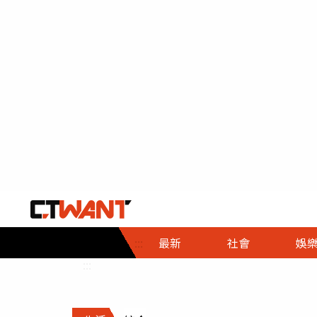
社會首頁
娛樂首頁
財經首頁
政
:::
最新
社會
娛
時事
即時
熱線
:::
直擊
大條
人物
調查
專題
３Ｃ