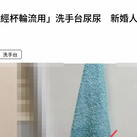
寵物
月經杯輪流用」洗手台尿尿 新婚
運勢
運動
梅酒
洗手台