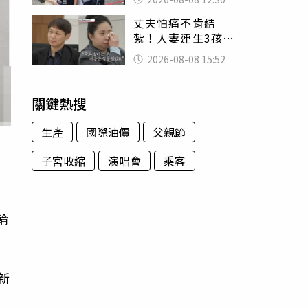
殯儀館陪她說話
丈夫怕痛不肯結
紮！人妻連生3孩
控遭家暴淚喊：真
2026-08-08 15:52
的好累
關鍵熱搜
生產
國際油價
父親節
子宮收縮
演唱會
乘客
崩
輪
新
，