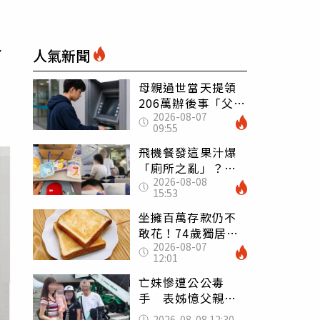
人
人氣新聞
母親過世當天提領
206萬辦後事「父子
2026-08-07
遭判刑」 律師：
09:55
搶錢先下手是罪
飛機餐發這果汁爆
「廁所之亂」？乘
2026-08-08
客崩潰：差點丟大
15:53
臉 醫揭3類人別亂
喝
坐擁百萬存款仍不
敢花！74歲獨居翁
2026-08-07
「1餐只吃1片吐
12:01
司」 半年後暴瘦
嚇壞女兒
亡妹慘遭公公毒
手 表姊憶父親節
前夕：小舅舅仍到
2026-08-08 12:30