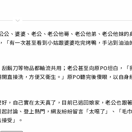
擦公公、婆婆、老公、老公他哥、老公他弟、老公他妹的
說，「有一次甚至看到小姑跟婆婆吃完烤鴨，手沾到油油
、刮鬍刀等物品都輪流共用；老公甚至向原PO坦白，「
翻開直接洗，方便又衛生。」原PO聽完後傻眼，以自身
麼好，自己實在太天真了，目前已逃回娘家，老公也跟
引起討論、登上熱門，網友紛紛留言「太噁了」、「毛
法接受」。