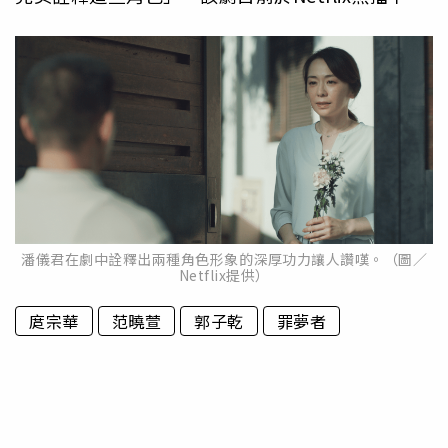
潘儀君在劇中詮釋出兩種角色形象的深厚功力讓人讚嘆。（圖／
Netflix提供）
庹宗華
范曉萱
郭子乾
罪夢者