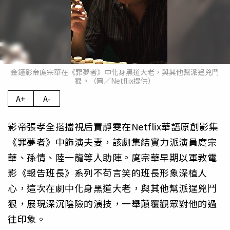
金鐘影帝庹宗華在《罪夢者》中化身黑道大老，與其他幫派逞兇鬥
狠。（圖／Netflix提供）
A+
A-
影帝張孝全搭擋視后賈靜雯在Netflix華語原創影集
《罪夢者》中飾演夫妻，該劇集結實力派演員庹宗
華、孫情、陸一龍等人助陣。庹宗華早期以軍教電
影《報告班長》系列不苟言笑的班長形象深植人
心，這次在劇中化身黑道大老，與其他幫派逞兇鬥
狠，展現深沉陰險的演技，一舉顛覆觀眾對他的過
往印象。