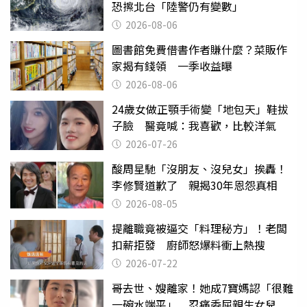
恐擦北台「陸警仍有變數」
2026-08-06
圖書館免費借書作者賺什麼？菜販作
家揭有錢領 一季收益曝
2026-08-06
24歲女做正顎手術變「地包天」鞋拔
子臉 醫竟喊：我喜歡，比較洋氣
2026-07-26
酸周星馳「沒朋友、沒兒女」挨轟！
李修賢道歉了 親揭30年恩怨真相
2026-08-05
提離職竟被逼交「料理秘方」！老闆
扣薪拒發 廚師怒爆料衝上熱搜
2026-07-22
哥去世、嫂離家！她成7寶媽認「很難
一碗水端平」 忍痛委屈親生女兒