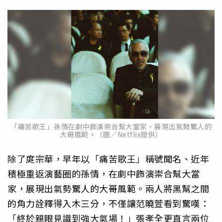
「痛苦歌王」孫情在劇中飾演崇合幫大當家，展現出氣勢驚人的
大哥風範。（圖／Netflix提供）
除了庹宗華，早年以「痛苦歌王」稱號聞名、近年
積極重返演藝圈的孫情，在劇中飾演崇合幫大當
家，展現出氣勢驚人的大哥風範。兩人將黑幫之間
的角力詮釋得入木三分，不僅讓范曉萱看到驚嘆：
「終於親眼見識到強大氣場！」張孝全更直言兩位