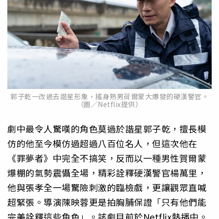
郭子乾一改過去諧星形象，搖身熟男荷爾蒙大爆發的硬漢警官。
（圖／Netflix提供）
劇中最令人驚嘆的角色莫過於諧星郭子乾，擅長模
仿的他至今模仿過超過八百位名人，但這次他在
《罪夢者》中完全不搞笑，反而以一種男性賀爾蒙
爆棚的氣勢震懾全場，精彩詮釋硬漢警官楊萬里，
他與張孝全一場驚險刺激的臨檢戲，更讓觀眾直喊
超緊張。導演陳映蓉更是拍胸脯保證「只有他們能
完美詮釋這些角色」。該劇目前於Netflix熱播中。