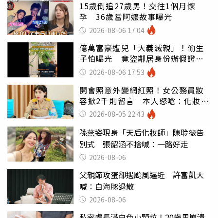
15歲倒追27歲男！交往1個月懷
孕 36歲當阿嬤故事曝光
2026-08-06 17:04
億萬富豪遭兒「大義滅親」！偷生
子怕曝光 竟盜鄰居身份辦假證落
戶
2026-08-06 17:53
開會照意外變網紅照！女公務員妝
容掀2千則留言 本人怒嗆：化妝有
錯嗎
2026-08-05 22:43
孫燕姿現身「天后化妝師」陳聆薇告
別式 張韶涵不捨喊：一路好走
2026-08-06
父親節攻蛋卻遇颱風逼近 許富凱大
喊：白海豚退散
2026-08-06
私密處長滿白色小顆粒！20歲男崩潰