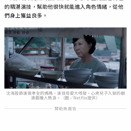
的精湛演技，幫助他很快就能進入角色情緒，從他
們身上獲益良多。
沈海蓉飾演張孝全的媽媽，演技母愛大噴發，心疼兒子入獄的崩
潰戲賺人熱淚。（圖／Netflix提供）