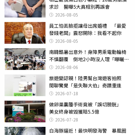
求診 醫曝5大真相別再誤會
2026-08-05
員工怕丟臉拒讓母出席婚禮 「最愛
發錢老闆」震怒開除：我看不起你
2026-08-05
南韓酷暑出意外！身障男乘電動輪椅
不慎翻覆 倒地2小時沒人理「曝曬
亡」
2026-08-06
旅遊變認親！陸男幫台灣遊客拍照
閒聊驚覺「是失聯大伯」奇蹟重逢
2026-07-18
做卵巢囊腫手術竟被「誤切膀胱」
美女終身被毀獲賠5.5億
2026-07-28
白海豚逼近！最快明發海警 暴風圈