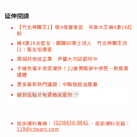
延伸閱讀
【竹北神鵰王1】砸4億蓋後宮 吊車大王擁4妻16紅
粉
擁4妻16女密友、團購60賓士送人 竹北神鵰王改
口：幫友低價買
兩個月修成正果 尹馨大方認愛阿中
手機充電半夜突爆炸！22歲男睡夢中慘死…剩焦黑
遺體
更多最新熱門議題：中聯致癌油風暴
做到這點才有資格說愛你
PR
(02)6630-8641
投訴爆料專線：
、投訴爆料信箱：
119@ctwant.com