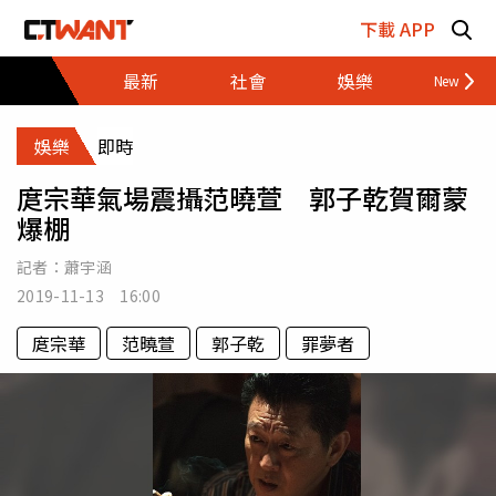
跳至主要內容區塊
下載 APP
最新
社會
娛樂
財經
娛樂
即時
庹宗華氣場震攝范曉萱 郭子乾賀爾蒙
爆棚
記者：
蕭宇涵
2019-11-13 16:00
庹宗華
范曉萱
郭子乾
罪夢者