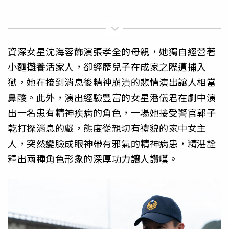
資深女星沈海蓉飾演張孝全的母親，她獨自經營著
小麵攤養活家人，卻經歷兒子在成家之際遭捕入
獄，她在接到消息後精神崩潰的悲情演出讓人相當
鼻酸。此外，演出經驗豐富的女星潘儀君在劇中演
出一名患有精神疾病的角色，一場她接受警官郭子
乾打探消息的戲，態度從親切有禮貌的家中女主
人，突然變臉成眼神帶有邪氣的精神病患，精湛詮
釋出兩種角色形象的深厚功力讓人讚嘆。