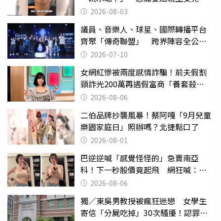
2026-08-03
議員、音樂人、球星、國際轉播平台
齊聚「傳奇聯盟」 跨界陣容全公
開 劍指亞洲新傳奇聯賽
2026-07-10
女網紅慘被兩度感情詐騙！前夫假割
頸詐光200萬再遇假富商「養套殺
2000萬」
2026-08-06
二伯品牌抄襲風暴！蔡阿嘎「9月兒童
樂園家庭日」照辦嗎？北捷鬆口了
2026-08-01
巴逆逆喊「感覺怪怪的」急賣南亞
科！下一秒股價竟起飛 網狂喊：大V
天龍
2026-08-06
獨／東吳男教授被瘋狂迷戀 女學生
寄信「分屍吃掉」30次騷擾！認罪免