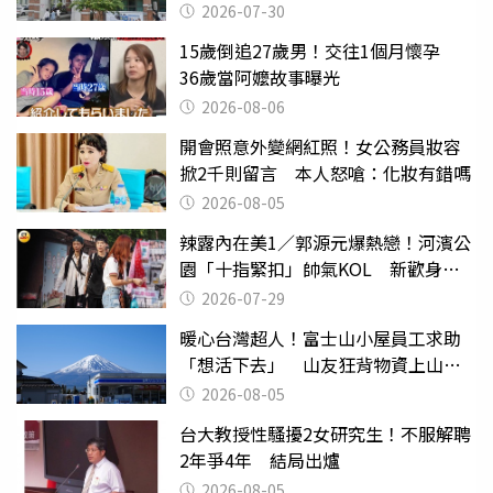
關
2026-07-30
15歲倒追27歲男！交往1個月懷孕
36歲當阿嬤故事曝光
2026-08-06
開會照意外變網紅照！女公務員妝容
掀2千則留言 本人怒嗆：化妝有錯嗎
2026-08-05
辣露內在美1／郭源元爆熱戀！河濱公
園「十指緊扣」帥氣KOL 新歡身份
曝光
2026-07-29
暖心台灣超人！富士山小屋員工求助
「想活下去」 山友狂背物資上山：
台灣真的是寶島
2026-08-05
台大教授性騷擾2女研究生！不服解聘
2年爭4年 結局出爐
2026-08-05