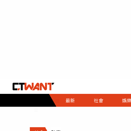
社會首頁
娛樂首頁
財經首頁
政
:::
最新
社會
娛
時事
即時
熱線
:::
直擊
大條
人物
調查
專題
３Ｃ