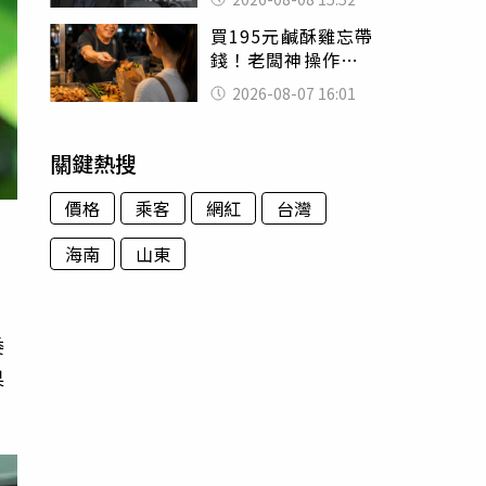
的好累
買195元鹹酥雞忘帶
錢！老闆神操作
「倒找5元」 全網
2026-08-07 16:01
看哭：這就是台灣
關鍵熱搜
價格
乘客
網紅
台灣
海南
山東
委
果