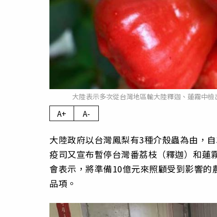
大陸表示多次從台灣地區輸大陸釋迦、蓮霧中檢
A+
A-
大陸政府以台灣鳳梨有3種介殼蟲為由，自
疫司又宣布暫停台灣番荔枝（釋迦）和蓮霧
會表示，將準備10億元來照顧受到影響的
品項。