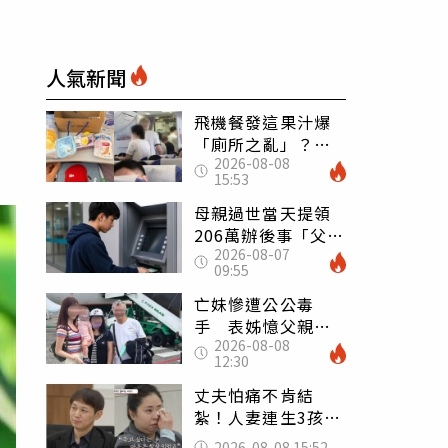
人氣新聞
飛機餐發這果汁爆
「廁所之亂」？乘
2026-08-08
客崩潰：差點丟大
15:53
臉 醫揭3類人別亂
喝
母親過世當天提領
206萬辦後事「父子
2026-08-07
遭判刑」 律師：
09:55
搶錢先下手是罪
亡妹慘遭公公毒
手 表姊憶父親節
2026-08-08
前夕：小舅舅仍到
12:30
殯儀館陪她說話
丈夫怕痛不肯結
紮！人妻連生3孩
控遭家暴淚喊：真
2026-08-08 15:52