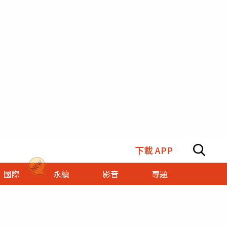
下載 APP
國際
永續
影音
專題