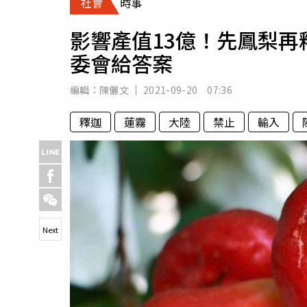
社會
時事
人物
汽車
影響產值13億！先鳳梨
專欄
委會給答案
房產新勢力
編輯：
陳儷文
2021-09-20 07:36
釋迦
蓮霧
大陸
禁止
輸入
Next