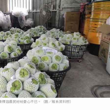
東釋迦農民紛紛憂心不已。（圖／報系資料照）