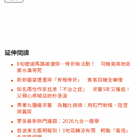
延伸閱讀
8旬嬤過馬路被撞倒…骨折無法動！ 司機竟將她丟
棄水溝等死
新郎婚宴遭重摔「脊椎骨折」 賓客目睹全嚇傻
知名兩性作家尪患「不治之症」 求醫5年又罹癌！
父親心疼喊話她秒落淚
男睪丸腫痛求醫 為難吐病情：用肛門射精、陰莖
排糞尿
更多最新熱門議題：2026九合一選舉
首波東北風明報到！3地區轉涼有雨 輕颱「電母」
未來路徑曝