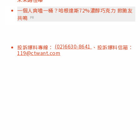
一個人爽嗑一桶？哈根達斯72%濃醇巧克力 掀脆友
共鳴
PR
(02)6630-8641
投訴爆料專線：
、投訴爆料信箱：
119@ctwant.com