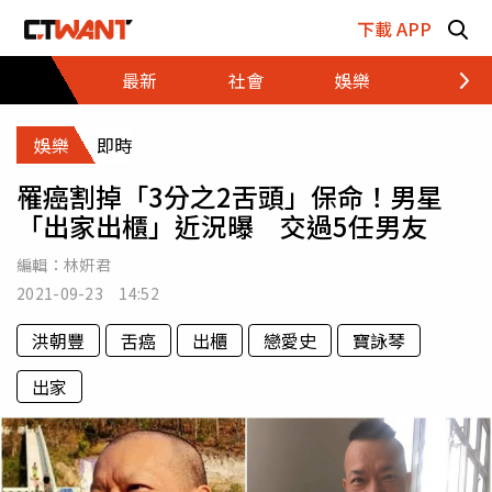
跳至主要內容區塊
下載 APP
最新
社會
娛樂
財經
娛樂
即時
罹癌割掉「3分之2舌頭」保命！男星
「出家出櫃」近況曝 交過5任男友
編輯：
林姸君
2021-09-23 14:52
洪朝豐
舌癌
出櫃
戀愛史
寶詠琴
出家