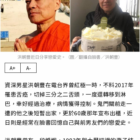
洪朝豐近日分享戀愛史。（圖／翻攝自臉書／洪朝豐）
A+
A-
資深男星洪朝豐在電台界曾紅極一時，不料2017年
罹患舌癌，切掉三分之二舌頭，一度還轉移到淋
巴，幸好經過治療，病情獲得控制。鬼門關前走一
遭的他之後短暫出家，更於60歲那年宣布出櫃，近
日則是經常在臉書回憶自己與前男友們的戀愛史。
洪朝豐曾有一段婚姻，1983年與大學認識的妻子結