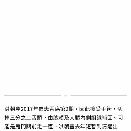
洪朝豐2017年罹患舌癌第2期，因此接受手術，切
掉三分之二舌頭，由臉頰及大腿內側組織補回。可
能是鬼門關前走一遭，洪朝豐去年短暫到清邁出