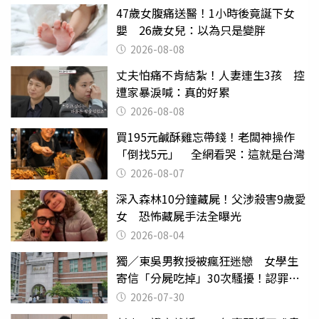
47歲女腹痛送醫！1小時後竟誕下女
嬰 26歲女兒：以為只是變胖
2026-08-08
丈夫怕痛不肯結紮！人妻連生3孩 控
遭家暴淚喊：真的好累
2026-08-08
買195元鹹酥雞忘帶錢！老闆神操作
「倒找5元」 全網看哭：這就是台灣
2026-08-07
深入森林10分鐘藏屍！父涉殺害9歲愛
女 恐怖藏屍手法全曝光
2026-08-04
獨／東吳男教授被瘋狂迷戀 女學生
寄信「分屍吃掉」30次騷擾！認罪免
關
2026-07-30