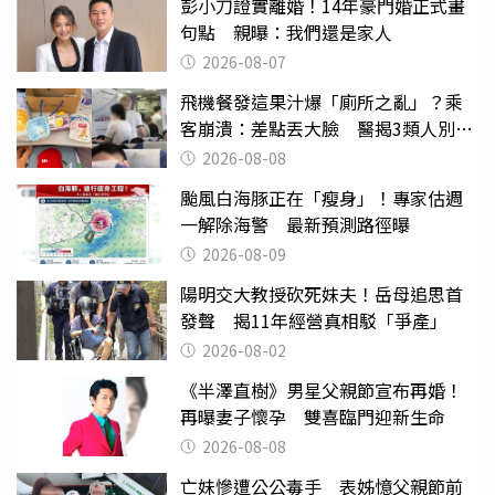
彭小刀證實離婚！14年豪門婚正式畫
句點 親曝：我們還是家人
2026-08-07
飛機餐發這果汁爆「廁所之亂」？乘
客崩潰：差點丟大臉 醫揭3類人別亂
喝
2026-08-08
颱風白海豚正在「瘦身」！專家估週
一解除海警 最新預測路徑曝
2026-08-09
陽明交大教授砍死妹夫！岳母追思首
發聲 揭11年經營真相駁「爭產」
2026-08-02
《半澤直樹》男星父親節宣布再婚！
再曝妻子懷孕 雙喜臨門迎新生命
2026-08-08
亡妹慘遭公公毒手 表姊憶父親節前