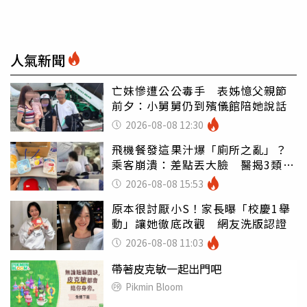
人氣新聞
亡妹慘遭公公毒手 表姊憶父親節
前夕：小舅舅仍到殯儀館陪她說話
2026-08-08 12:30
飛機餐發這果汁爆「廁所之亂」？
乘客崩潰：差點丟大臉 醫揭3類人
別亂喝
2026-08-08 15:53
原本很討厭小S！家長曝「校慶1舉
動」讓她徹底改觀 網友洗版認證
2026-08-08 11:03
帶著皮克敏一起出門吧
Pikmin Bloom