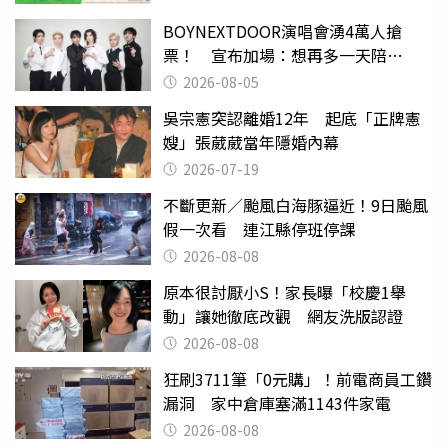
BOYNEXTDOOR演唱會湧4萬人搶
票！ 宣布加場：想再多一天陪
ONEDOOR
2026-08-05
吳宗憲突認離婚12年 起底「正牌憲
嫂」張葳葳當年隱婚內幕
2026-07-19
不斷更新／颱風白海豚逼近！9日颱風
假一次看 連江縣停班停課
2026-08-08
原本很討厭小S！家長曝「校慶1舉
動」讓她徹底改觀 網友洗版認證
2026-08-08
狂刷3711筆「0元購」！前電商員工鑽
漏洞 家中倉庫塞滿1143件家電
2026-08-08