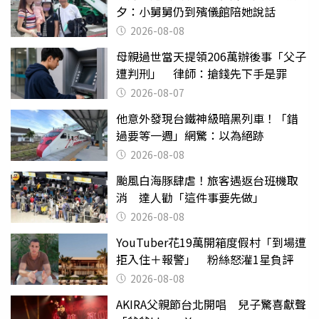
夕：小舅舅仍到殯儀館陪她說話
2026-08-08
母親過世當天提領206萬辦後事「父子
遭判刑」 律師：搶錢先下手是罪
2026-08-07
他意外發現台鐵神級暗黑列車！「錯
過要等一週」網驚：以為絕跡
2026-08-08
颱風白海豚肆虐！旅客遇返台班機取
消 達人勸「這件事要先做」
2026-08-08
YouTuber花19萬開箱度假村「到場遭
拒入住＋報警」 粉絲怒灌1星負評
2026-08-08
AKIRA父親節台北開唱 兒子驚喜獻聲