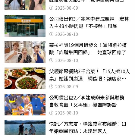
2026-08-09
公司債出包3／兆基李建成羈押 宏碁
入主48小時閃退「不接盤」風暴
2026-08-10
蘿拉神隱19個月悄發文！曬特斯拉遭
酸「詐騙集團回歸」 她直球回應了
2026-08-10
父親節聚餐點3千合菜！「15人擠10人
桌」她餓到崩潰 網傻眼：讓店家看
笑話
2026-08-09
公司債出包2／李建成辯未參與財務
自救會轟「又再騙」擬團體訴訟
2026-08-10
快訊／方志友、楊銘威宣布離婚！11
年婚姻畫句點：永遠是家人