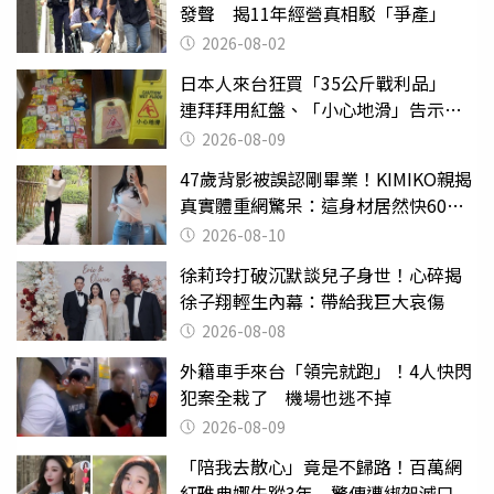
發聲 揭11年經營真相駁「爭產」
2026-08-02
日本人來台狂買「35公斤戰利品」
連拜拜用紅盤、「小心地滑」告示牌
也帶回家
2026-08-09
47歲背影被誤認剛畢業！KIMIKO親揭
真實體重網驚呆：這身材居然快60公
斤？
2026-08-10
徐莉玲打破沉默談兒子身世！心碎揭
徐子翔輕生內幕：帶給我巨大哀傷
2026-08-08
外籍車手來台「領完就跑」！4人快閃
犯案全栽了 機場也逃不掉
2026-08-09
「陪我去散心」竟是不歸路！百萬網
紅雅典娜失蹤3年 驚傳遭綁架滅口