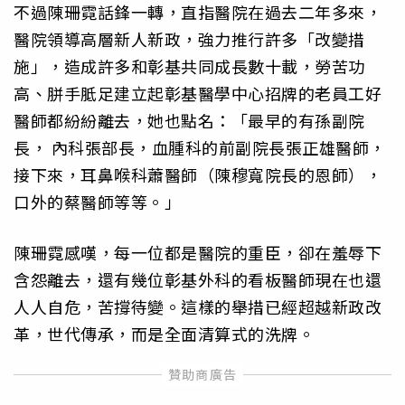
不過陳珊霓話鋒一轉，直指醫院在過去二年多來，
醫院領導高層新人新政，強力推行許多「改變措
施」，造成許多和彰基共同成長數十載，勞苦功
高、胼手胝足建立起彰基醫學中心招牌的老員工好
醫師都紛紛離去，她也點名：「最早的有孫副院
長， 內科張部長，血腫科的前副院長張正雄醫師，
接下來，耳鼻喉科蕭醫師（陳穆寬院長的恩師），
口外的蔡醫師等等。」
陳珊霓感嘆，每一位都是醫院的重臣，卻在羞辱下
含怨離去，還有幾位彰基外科的看板醫師現在也還
人人自危，苦撐待變。這樣的舉措已經超越新政改
革，世代傳承，而是全面清算式的洗牌。