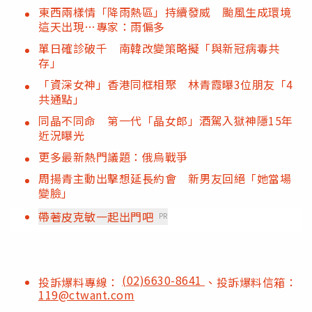
東西兩樣情「降雨熱區」持續發威 颱風生成環境
這天出現…專家：雨偏多
單日確診破千 南韓改變策略擬「與新冠病毒共
存」
「資深女神」香港同框相聚 林青霞曝3位朋友「4
共通點」
同晶不同命 第一代「晶女郎」酒駕入獄神隱15年
近況曝光
更多最新熱門議題：俄烏戰爭
周揚青主動出擊想延長約會 新男友回絕「她當場
變臉」
帶著皮克敏一起出門吧
PR
(02)6630-8641
投訴爆料專線：
、投訴爆料信箱：
119@ctwant.com