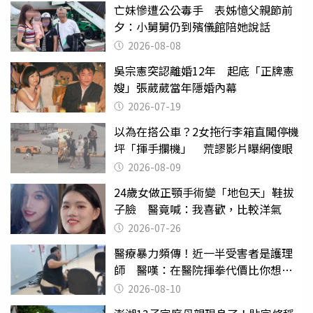
亡妹慘遭公公毒手 表姊憶父親節前
夕：小舅舅仍到殯儀館陪她說話
2026-08-08
吳宗憲突認離婚12年 起底「正牌憲
嫂」張葳葳當年隱婚內幕
2026-07-19
以為在搭公車？2女拖行李箱直闖停機
坪「揮手攔機」 荒謬影片曝網傻眼
2026-08-09
24歲女做正顎手術變「地包天」鞋拔
子臉 醫竟喊：我喜歡，比較洋氣
2026-07-26
醫療暴力頻傳！近一半受害者是護理
師 醫嘆：在醫院揮拳代價比你想像
的還要大
2026-08-10