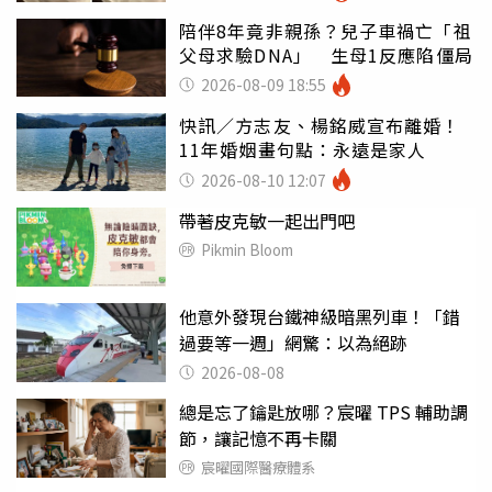
陪伴8年竟非親孫？兒子車禍亡「祖
父母求驗DNA」 生母1反應陷僵局
2026-08-09 18:55
快訊／方志友、楊銘威宣布離婚！
11年婚姻畫句點：永遠是家人
2026-08-10 12:07
帶著皮克敏一起出門吧
Pikmin Bloom
他意外發現台鐵神級暗黑列車！「錯
過要等一週」網驚：以為絕跡
2026-08-08
總是忘了鑰匙放哪？宸曜 TPS 輔助調
節，讓記憶不再卡關
宸曜國際醫療體系