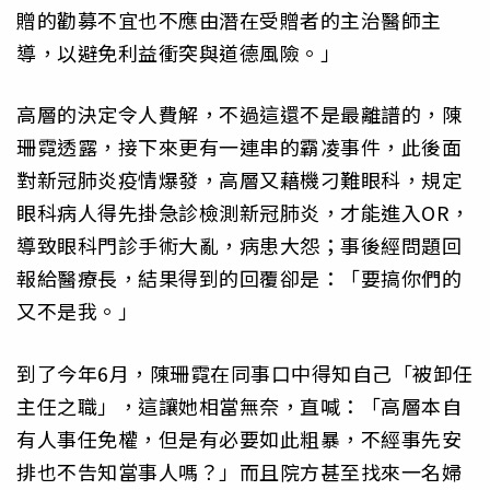
贈的勸募不宜也不應由潛在受贈者的主治醫師主
導，以避免利益衝突與道德風險。」
高層的決定令人費解，不過這還不是最離譜的，陳
珊霓透露，接下來更有一連串的霸凌事件，此後面
對新冠肺炎疫情爆發，高層又藉機刁難眼科，規定
眼科病人得先掛急診檢測新冠肺炎，才能進入OR，
導致眼科門診手術大亂，病患大怨；事後經問題回
報給醫療長，結果得到的回覆卻是：「要搞你們的
又不是我。」
到了今年6月，陳珊霓在同事口中得知自己「被卸任
主任之職」，這讓她相當無奈，直喊：「高層本自
有人事任免權，但是有必要如此粗暴，不經事先安
排也不告知當事人嗎？」而且院方甚至找來一名婦