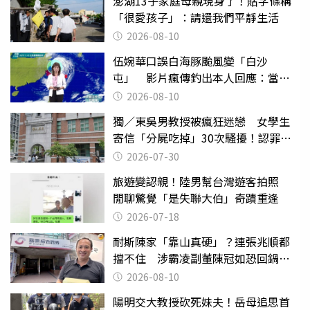
澎湖13子家庭母親現身了！貼字條稱
「很愛孩子」：請還我們平靜生活
2026-08-10
伍婉華口誤白海豚颱風變「白沙
屯」 影片瘋傳釣出本人回應：當下
懊惱到現在
2026-08-10
獨／東吳男教授被瘋狂迷戀 女學生
寄信「分屍吃掉」30次騷擾！認罪免
關
2026-07-30
旅遊變認親！陸男幫台灣遊客拍照
閒聊驚覺「是失聯大伯」奇蹟重逢
2026-07-18
耐斯陳家「靠山真硬」？連張兆順都
擋不住 涉霸凌副董陳冠如恐回鍋國
票證
2026-08-10
陽明交大教授砍死妹夫！岳母追思首