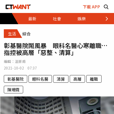
跳至主要內容區塊
下載 APP
最新
社會
娛樂
財經
生活
綜合
彰基醫院鬧風暴 眼科名醫心寒離職…
指控被高層「惡整、清算」
編輯：
溫振甫
2021-10-02 07:37
彰基醫院
眼科名醫
清算
高層
離職
陳珊霓