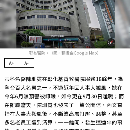
彰基醫院。（圖／翻攝自Google Map）
A+
A-
眼科名醫陳珊霓在彰化基督教醫院服務18餘年，為
全台百大名醫之一，不過近年因人事大搬風，她在
今年6月無預警被卸職，如今更在9月30日離職；而
在離職當天，陳珊霓也發表了一篇公開信，內文直
指在人事大搬風後，不斷遭高層打壓、惡整，甚至
多名老員工遭到清算，一一離開，發生這連串的事