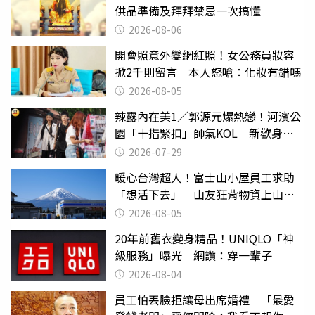
供品準備及拜拜禁忌一次搞懂
2026-08-06
開會照意外變網紅照！女公務員妝容
掀2千則留言 本人怒嗆：化妝有錯嗎
2026-08-05
辣露內在美1／郭源元爆熱戀！河濱公
園「十指緊扣」帥氣KOL 新歡身份
曝光
2026-07-29
暖心台灣超人！富士山小屋員工求助
「想活下去」 山友狂背物資上山：
台灣真的是寶島
2026-08-05
20年前舊衣變身精品！UNIQLO「神
級服務」曝光 網讚：穿一輩子
2026-08-04
員工怕丟臉拒讓母出席婚禮 「最愛