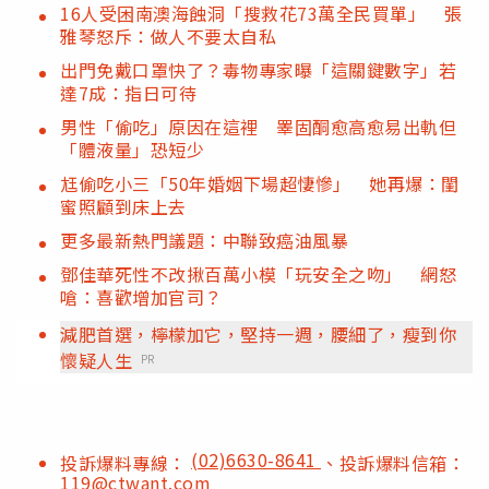
16人受困南澳海蝕洞「搜救花73萬全民買單」 張
雅琴怒斥：做人不要太自私
出門免戴口罩快了？毒物專家曝「這關鍵數字」若
達7成：指日可待
男性「偷吃」原因在這裡 睪固酮愈高愈易出軌但
「體液量」恐短少
尪偷吃小三「50年婚姻下場超悽慘」 她再爆：閨
蜜照顧到床上去
更多最新熱門議題：中聯致癌油風暴
鄧佳華死性不改揪百萬小模「玩安全之吻」 網怒
嗆：喜歡增加官司？
減肥首選，檸檬加它，堅持一週，腰細了，瘦到你
懷疑人生
PR
(02)6630-8641
投訴爆料專線：
、投訴爆料信箱：
119@ctwant.com