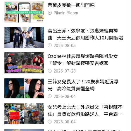
帶著皮克敏一起出門吧
Pikmin Bloom
寫出王菲、張學友、張惠妹經典神
曲 天王天后御用創作人10月開個唱
2026-08-05
Ozone林佳辰遭爆爆熱戀陽帆愛女
「禁令」解封深夜帶安吉返家
2026-07-28
王菲女兒長大了！20歲李嫣近況曝
光 高冷氣質美翻全網
2026-08-04
女兒考上北大！外送員父「喜悅藏不
住」自費買飲料沿路送人 平台霸氣
幫付學費
2026-08-04