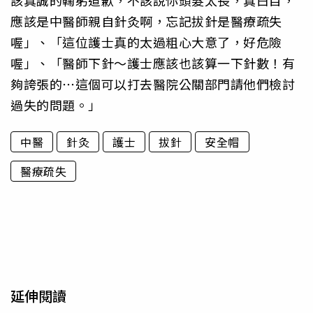
該真誠的鞠躬道歉，不該說你頭髮太長，真白目，
應該是中醫師親自針灸啊，忘記拔針是醫療疏失
喔」、「這位護士真的太過粗心大意了，好危險
喔」、「醫師下針～護士應該也該算一下針數！有
夠誇張的⋯這個可以打去醫院公關部門請他們檢討
過失的問題。」
中醫
針灸
護士
拔針
安全帽
醫療疏失
延伸閱讀