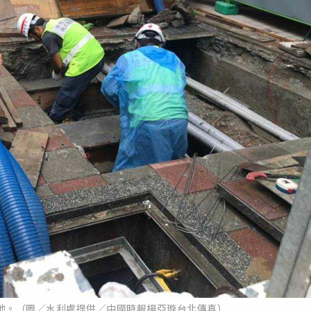
池。（圖／水利處提供／中國時報楊亞璇台北傳真）