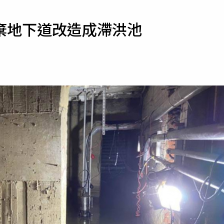
寵物
棄地下道改造成滯洪池
運勢
運動
梅酒