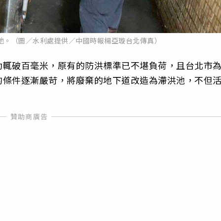
池。（圖／水利處提供／中國時報楊亞璇台北傳真）
動輒破百毫米，原有的防洪標準已不堪負荷，且台北市
的條件逐漸嚴苛，將廢棄的地下道改造為滯洪池，不但
。