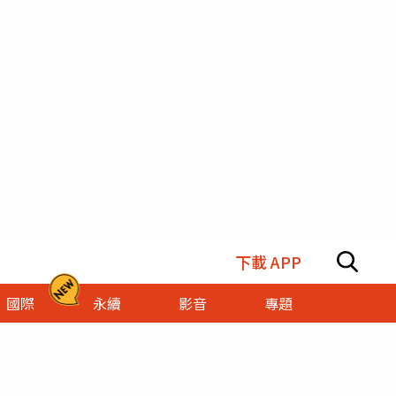
下載 APP
國際
永續
影音
專題