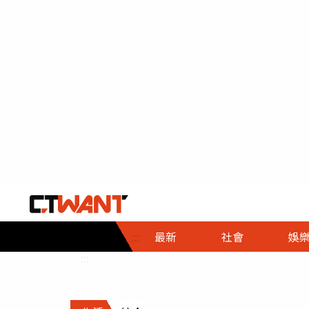
社會首頁
娛樂首頁
財經首頁
政
:::
最新
社會
娛
時事
即時
熱線
:::
直擊
大條
人物
調查
專題
３Ｃ