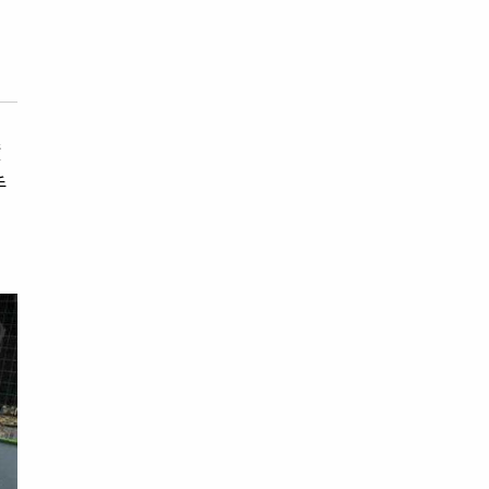
積
手
留