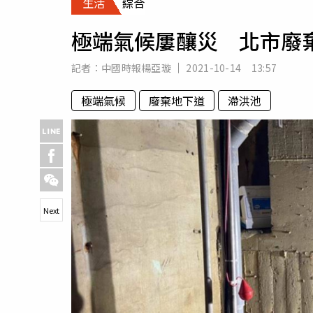
生活
綜合
人物
汽車
極端氣候屢釀災 北市廢
專欄
房產新勢力
記者：
中國時報楊亞璇
2021-10-14 13:57
極端氣候
廢棄地下道
滯洪池
Next