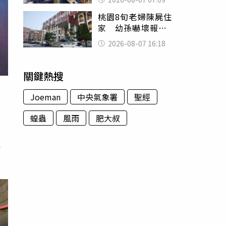
用鮮卑文寫詩？
桃園8旬老婦陳屍住
家 幼孫嚇壞報警
「公公殺了婆婆」
2026-08-07 16:18
關鍵熱搜
Joeman
中央氣象署
聖經
蝗蟲
風雨
肥大叔
山
達