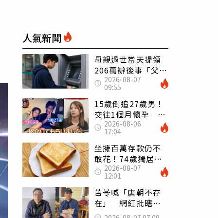
人氣新聞
母親過世當天提領
206萬辦後事「父子
2026-08-07
遭判刑」 律師：
09:55
搶錢先下手是罪
15歲倒追27歲男！
交往1個月懷孕 36
2026-08-06
歲當阿嬤故事曝光
17:04
坐擁百萬存款仍不
敢花！74歲獨居翁
2026-08-07
「1餐只吃1片吐
12:01
司」 半年後暴瘦
嚇壞女兒
苦苓喊「唐朝不存
在」 網紅批瞎編
歷史：李白、杜甫
2026-08-07 07:09