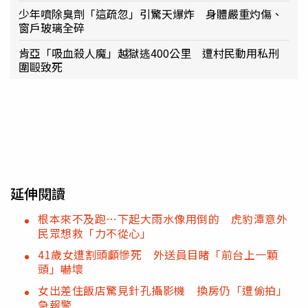
少年噴除臭劑「這疏忽」引驚天爆炸 身體嚴重灼傷、
窗戶玻璃全碎
肯亞「吸血殺人魔」越獄逃400公里 遭村民動用私刑
圍毆致死
延伸閱讀
根本來不及跑…下起大雨水像用倒的 虎豹潭意外
民眾想救「力不從心」
41歲女遭割頭顱慘死 外送員目睹「前台上一顆
頭」嚇壞
女出差住飯店驚見針孔攝影機 換房仍「遭偷拍」
急報警