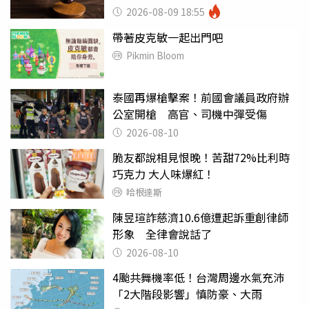
2026-08-09 18:55
帶著皮克敏一起出門吧
Pikmin Bloom
泰國再爆槍擊案！前國會議員政府辦
公室開槍 高官、司機中彈受傷
2026-08-10
脆友都說相見恨晚！苦甜72%比利時
巧克力 大人味爆紅！
哈根達斯
陳昱瑄詐慈濟10.6億遭起訴重創律師
形象 全律會說話了
2026-08-10
4颱共舞機率低！台灣周邊水氣充沛
「2大階段影響」慎防豪、大雨