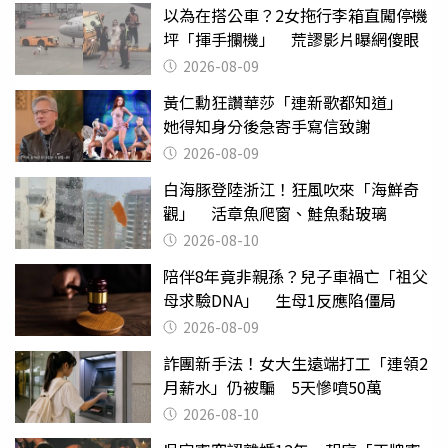
以為在搭公車？2女拖行李箱直闖停機
坪「揮手攔機」 荒謬影片曝網傻眼
2026-08-09
黃仁勳狂讚華莎「連新歌都知道」
她得知身分後急寄手寫信致謝
2026-08-09
白海豚登陸浙江！狂風吹來「海鮮奇
觀」 活章魚爬窗、鮭魚黏玻璃
2026-08-10
陪伴8年竟非親孫？兒子車禍亡「祖父
母求驗DNA」 生母1反應陷僵局
2026-08-09
詐團新手法！女大生遠端打工「連領2
月薪水」仍被騙 5天慘噴50萬
2026-08-10