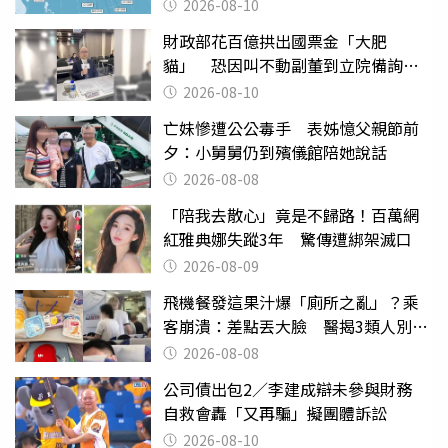
2026-08-10
財政部花百億拱出國票金「大肥
貓」 恐因叫不動副董到立院備詢惹
議
2026-08-10
亡妹慘遭公公毒手 表姊憶父親節前
夕：小舅舅仍到殯儀館陪她說話
2026-08-08
「陪我去散心」竟是不歸路！百萬網
紅雅典娜失蹤3年 驚傳遭綁架滅口
2026-08-09
飛機餐發這果汁爆「廁所之亂」？乘
客崩潰：差點丟大臉 醫揭3類人別亂
喝
2026-08-08
公司債出包2／李建成辯未參與財務
自救會轟「又再騙」擬團體訴訟
2026-08-10