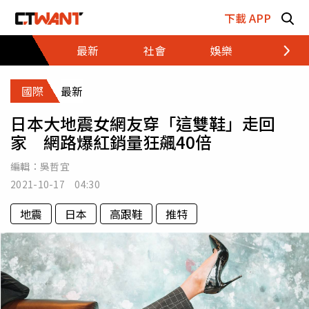
跳至主要內容區塊
下載 APP
最新
社會
娛樂
財經
國際
最新
日本大地震女網友穿「這雙鞋」走回
家 網路爆紅銷量狂飆40倍
編輯：
吳哲宜
2021-10-17 04:30
地震
日本
高跟鞋
推特