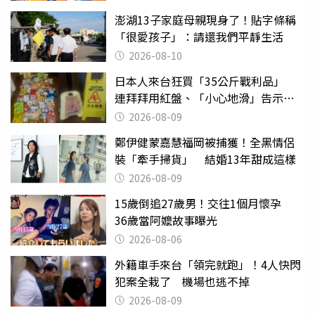
澎湖13子家庭母親現身了！貼字條稱
「很愛孩子」：請還我們平靜生活
2026-08-10
日本人來台狂買「35公斤戰利品」
連拜拜用紅盤、「小心地滑」告示牌
也帶回家
2026-08-09
鄭伊健蒙嘉慧福岡被捕獲！全黑情侶
裝「牽手掃貨」 結婚13年甜成這樣
2026-08-09
15歲倒追27歲男！交往1個月懷孕
36歲當阿嬤故事曝光
2026-08-06
外籍車手來台「領完就跑」！4人快閃
犯案全栽了 機場也逃不掉
2026-08-09