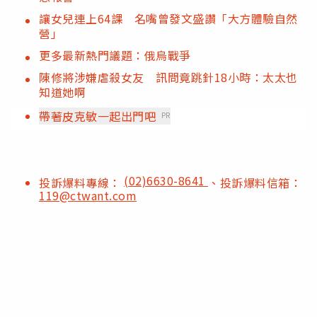
讓女兒連上64課 名嘴曾發文盛讚「大方體驗自然
營」
更多最新熱門議題：俄烏戰爭
陳修將涉嫌虐殺女友 訊問竟跳針18小時：太太也
知道她啊
帶著皮克敏一起出門吧
PR
(02)6630-8641
投訴爆料專線：
、投訴爆料信箱：
119@ctwant.com