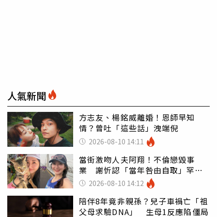
人氣新聞
方志友、楊銘威離婚！恩師早知
情？曾吐「這些話」洩端倪
2026-08-10 14:11
當街激吻人夫阿翔！不倫戀毀事
業 謝忻認「當年咎由自取」罕吐
心聲
2026-08-10 14:12
陪伴8年竟非親孫？兒子車禍亡「祖
父母求驗DNA」 生母1反應陷僵局