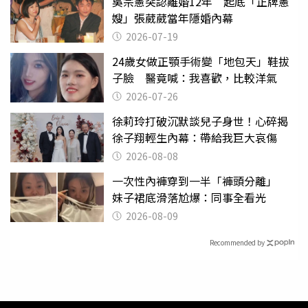
吳宗憲突認離婚12年 起底「正牌憲
嫂」張葳葳當年隱婚內幕
2026-07-19
24歲女做正顎手術變「地包天」鞋拔
子臉 醫竟喊：我喜歡，比較洋氣
2026-07-26
徐莉玲打破沉默談兒子身世！心碎揭
徐子翔輕生內幕：帶給我巨大哀傷
2026-08-08
一次性內褲穿到一半「褲頭分離」
妹子裙底滑落尬爆：同事全看光
2026-08-09
Recommended by