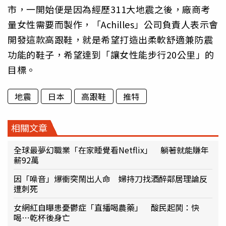
市，一開始便是因為經歷311大地震之後，廠商考
量女性需要而製作，「Achilles」公司負責人表示會
開發這款高跟鞋，就是希望打造出柔軟舒適兼防震
功能的鞋子，希望達到「讓女性能步行20公里」的
目標。
地震
日本
高跟鞋
推特
相關文章
全球最夢幻職業「在家睡覺看Netflix」 躺著就能賺年
薪92萬
因「噪音」爆衝突鬧出人命 婦持刀找酒醉鄰居理論反
遭刺死
女網紅自曝患憂鬱症「直播喝農藥」 酸民起鬨：快
喝⋯乾杯後身亡