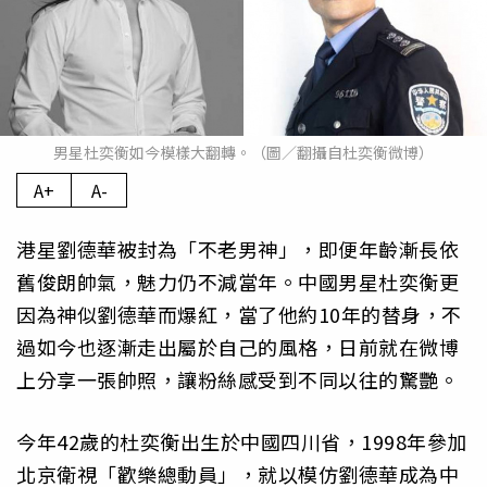
男星杜奕衡如今模樣大翻轉。（圖／翻攝自杜奕衡微博）
A+
A-
港星劉德華被封為「不老男神」，即便年齡漸長依
舊俊朗帥氣，魅力仍不減當年。中國男星杜奕衡更
因為神似劉德華而爆紅，當了他約10年的替身，不
過如今也逐漸走出屬於自己的風格，日前就在微博
上分享一張帥照，讓粉絲感受到不同以往的驚艷。
今年42歲的杜奕衡出生於中國四川省，1998年參加
北京衛視「歡樂總動員」，就以模仿劉德華成為中