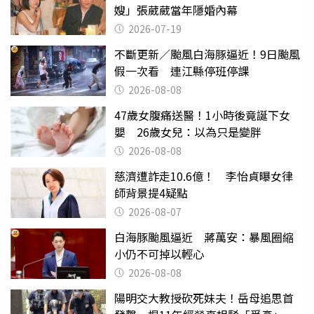
嫂」張葳葳當年隱婚內幕
2026-07-19
不斷更新／颱風白海豚逼近！9日颱風
假一次看 連江縣停班停課
2026-08-08
47歲女腹痛送醫！1小時後竟誕下女
嬰 26歲女兒：以為只是變胖
2026-08-08
慈濟遭詐走10.6億！ 李怡貞曝女律
師背景提4疑點
2026-08-07
白海豚颱風逼近 蔣萬安：暴風圈縮
小仍不可掉以輕心
2026-08-08
陽明交大教授砍死妹夫！岳母追思首