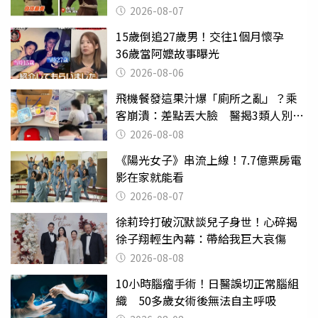
2026-08-07
15歲倒追27歲男！交往1個月懷孕
36歲當阿嬤故事曝光
2026-08-06
飛機餐發這果汁爆「廁所之亂」？乘
客崩潰：差點丟大臉 醫揭3類人別亂
喝
2026-08-08
《陽光女子》串流上線！7.7億票房電
影在家就能看
2026-08-07
徐莉玲打破沉默談兒子身世！心碎揭
徐子翔輕生內幕：帶給我巨大哀傷
2026-08-08
10小時腦瘤手術！日醫誤切正常腦組
織 50多歲女術後無法自主呼吸