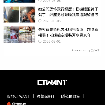
2026-08-08
她公開恐怖飛行經歷！搭機睡醒褲子
濕了 鄰座男趁熟睡猥褻還疑留體液
2026-08-05
遊客買景區瓶裝水喝完腹瀉 超噁真
相曝！老婦撿空瓶裝河水賣30年
2026-08-01
Recommended by
關於CTWANT
聯繫&爆料
隱私權政策
發燒熱搜