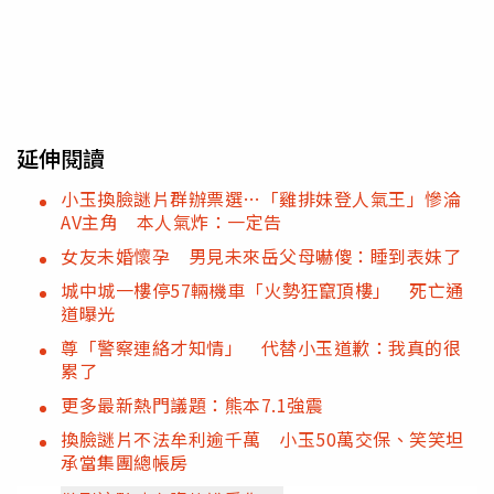
延伸閱讀
小玉換臉謎片群辦票選…「雞排妹登人氣王」慘淪
AV主角 本人氣炸：一定告
女友未婚懷孕 男見未來岳父母嚇傻：睡到表妹了
城中城一樓停57輛機車「火勢狂竄頂樓」 死亡通
道曝光
尊「警察連絡才知情」 代替小玉道歉：我真的很
累了
更多最新熱門議題：熊本7.1強震
換臉謎片不法牟利逾千萬 小玉50萬交保、笑笑坦
承當集團總帳房