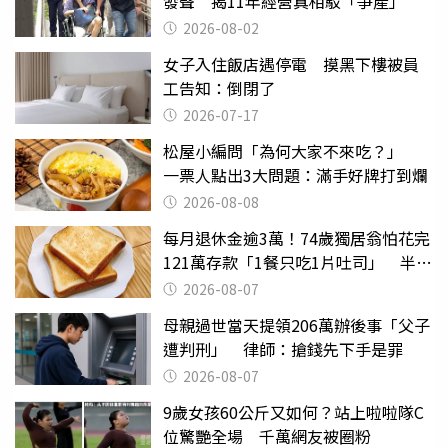
發聲 揭11年經營真相駁「爭產」
2026-08-02
女子入住飯店遇停電 摸黑下樓被員
工告知：倒閉了
2026-07-17
松屋小編問「為何大家不來吃？」
一票人點出3大問題：滿手好牌打到爛
2026-08-08
每月退休金逾3萬！74歲獨居翁怕花完
121萬存款「1餐只吃1片吐司」 半年
後暴瘦嚇壞女兒
2026-08-07
母親過世當天提領206萬辦後事「父子
遭判刑」 律師：搶錢先下手是罪
2026-08-07
9歲女孩60公斤又如何？站上啦啦隊C
位驚艷全場 千萬網友被圈粉