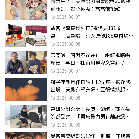
愷樂生了！雙胞胎因前置胎盤35週提
前報到 她心疼喊：媽媽很抱歉
2026-08-07
故宮《龍藏經》打7折仍要131.6
萬！ 店員曝：有人原價188萬付現購
買
2026-08-08
苦苓喊「唐朝不存在」 網紅批瞎編
歷史：李白、杜甫用鮮卑文寫詩？
2026-08-07
獅子座新月伴日蝕！12星座一週運勢
出爐 天蠍有望升遷、巨蟹情緒起伏
大
2026-08-08
高雄欠到台北！長庚、榮總、部立醫
院都受害 「醫療暴力男」離譜紀錄
曝光
2026-08-06
吳宗憲突認離婚12年 起底「正牌憲