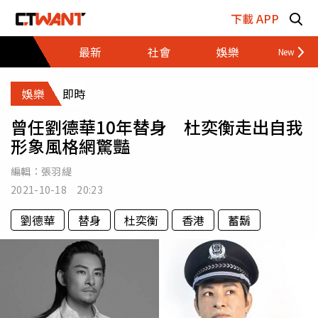
跳至主要內容區塊
下載 APP
最新
社會
娛樂
財經
娛樂
即時
曾任劉德華10年替身 杜奕衡走出自我
形象風格網驚豔
編輯：
張羽緹
2021-10-18 20:23
劉德華
替身
杜奕衡
香港
蓄鬍