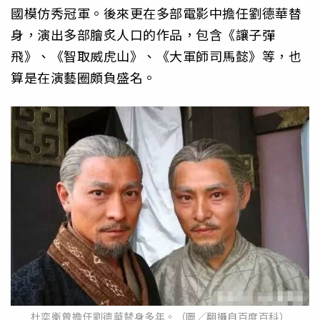
國模仿秀冠軍。後來更在多部電影中擔任劉德華替
身，演出多部膾炙人口的作品，包含《讓子彈
飛》、《智取威虎山》、《大軍師司馬懿》等，也
算是在演藝圈頗負盛名。
杜奕衡曾擔任劉德華替身多年。（圖／翻攝自百度百科）