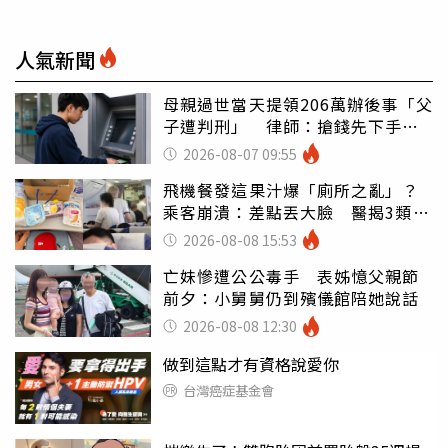
人氣新聞
母親過世當天提領206萬辦後事「父
子遭判刑」 律師：搶錢先下手是
罪
2026-08-07 09:55
飛機餐發這果汁爆「廁所之亂」？
乘客崩潰：差點丟大臉 醫揭3類人
別亂喝
2026-08-08 15:53
亡妹慘遭公公毒手 表姊憶父親節
前夕：小舅舅仍到殯儀館陪她說話
2026-08-08 12:30
做到這點才有資格說愛你
台灣癌症基金會